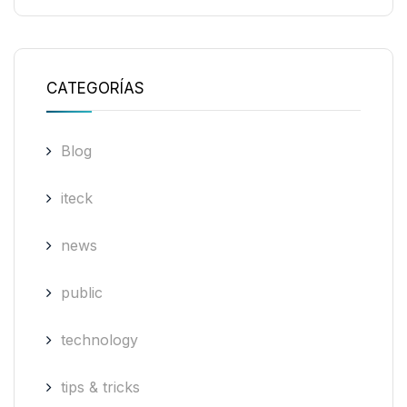
CATEGORÍAS
Blog
iteck
news
public
technology
tips & tricks