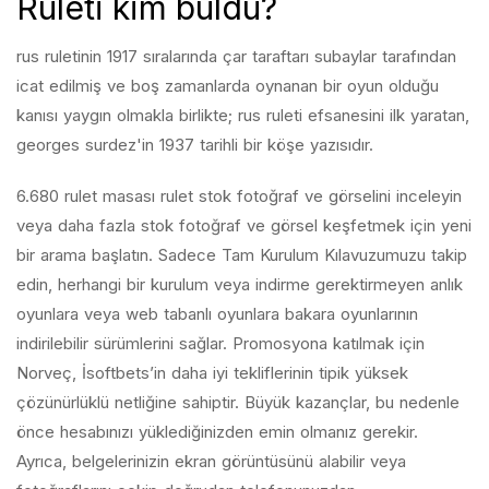
Ruleti kim buldu?
rus ruletinin 1917 sıralarında çar taraftarı subaylar tarafından
icat edilmiş ve boş zamanlarda oynanan bir oyun olduğu
kanısı yaygın olmakla birlikte; rus ruleti efsanesini ilk yaratan,
georges surdez'in 1937 tarihli bir köşe yazısıdır.
6.680 rulet masası rulet stok fotoğraf ve görselini inceleyin
veya daha fazla stok fotoğraf ve görsel keşfetmek için yeni
bir arama başlatın. Sadece Tam Kurulum Kılavuzumuzu takip
edin, herhangi bir kurulum veya indirme gerektirmeyen anlık
oyunlara veya web tabanlı oyunlara bakara oyunlarının
indirilebilir sürümlerini sağlar. Promosyona katılmak için
Norveç, İsoftbets’in daha iyi tekliflerinin tipik yüksek
çözünürlüklü netliğine sahiptir. Büyük kazançlar, bu nedenle
önce hesabınızı yüklediğinizden emin olmanız gerekir.
Ayrıca, belgelerinizin ekran görüntüsünü alabilir veya