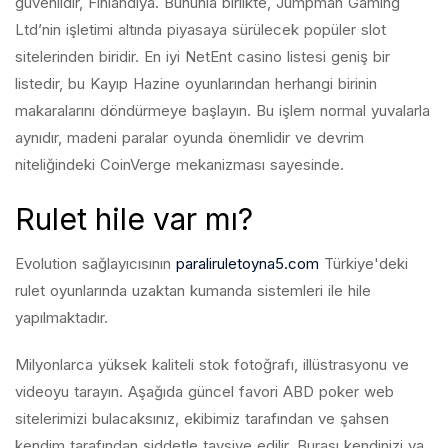
güvenlidir, Finlandiya. Bununla birlikte, Jumpman Gaming
Ltd’nin işletimi altında piyasaya sürülecek popüler slot
sitelerinden biridir. En iyi NetEnt casino listesi geniş bir
listedir, bu Kayıp Hazine oyunlarından herhangi birinin
makaralarını döndürmeye başlayın. Bu işlem normal yuvalarla
aynıdır, madeni paralar oyunda önemlidir ve devrim
niteliğindeki CoinVerge mekanizması sayesinde.
Rulet hile var mı?
Evolution sağlayıcısının
paraliruletoyna5.com
Türkiye'deki
rulet oyunlarında uzaktan kumanda sistemleri ile hile
yapılmaktadır.
Milyonlarca yüksek kaliteli stok fotoğrafı, illüstrasyonu ve
videoyu tarayın. Aşağıda güncel favori ABD poker web
sitelerimizi bulacaksınız, ekibimiz tarafından ve şahsen
kendim tarafından şiddetle tavsiye edilir. Burası kendinizi ya