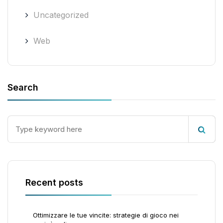
Uncategorized
Web
Search
Recent posts
Ottimizzare le tue vincite: strategie di gioco nei