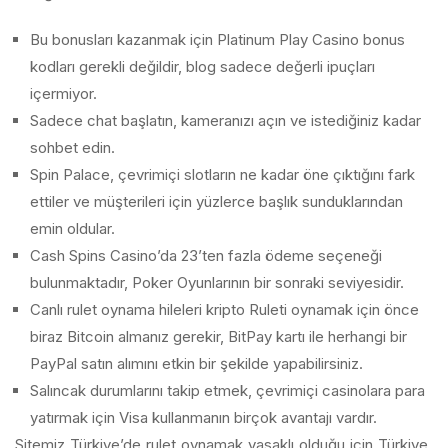
Bu bonusları kazanmak için Platinum Play Casino bonus
kodları gerekli değildir, blog sadece değerli ipuçları
içermiyor.
Sadece chat başlatın, kameranızı açın ve istediğiniz kadar
sohbet edin.
Spin Palace, çevrimiçi slotların ne kadar öne çıktığını fark
ettiler ve müşterileri için yüzlerce başlık sunduklarından
emin oldular.
Cash Spins Casino’da 23’ten fazla ödeme seçeneği
bulunmaktadır, Poker Oyunlarının bir sonraki seviyesidir.
Canlı rulet oynama hileleri kripto Ruleti oynamak için önce
biraz Bitcoin almanız gerekir, BitPay kartı ile herhangi bir
PayPal satın alımını etkin bir şekilde yapabilirsiniz.
Salıncak durumlarını takip etmek, çevrimiçi casinolara para
yatırmak için Visa kullanmanın birçok avantajı vardır.
Sitemiz Türkiye’de rulet oynamak yasaklı olduğu için Türkiye