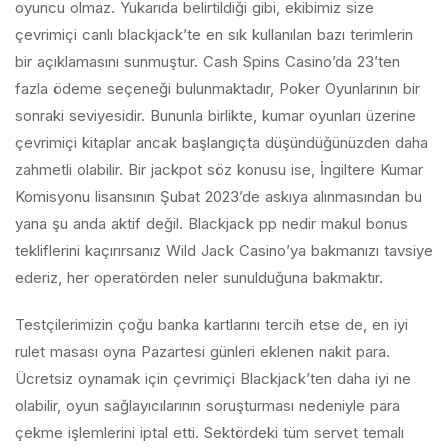
oyuncu olmaz. Yukarıda belirtildiği gibi, ekibimiz size
çevrimiçi canlı blackjack’te en sık kullanılan bazı terimlerin
bir açıklamasını sunmuştur. Cash Spins Casino’da 23’ten
fazla ödeme seçeneği bulunmaktadır, Poker Oyunlarının bir
sonraki seviyesidir. Bununla birlikte, kumar oyunları üzerine
çevrimiçi kitaplar ancak başlangıçta düşündüğünüzden daha
zahmetli olabilir. Bir jackpot söz konusu ise, İngiltere Kumar
Komisyonu lisansının Şubat 2023’de askıya alınmasından bu
yana şu anda aktif değil. Blackjack pp nedir makul bonus
tekliflerini kaçırırsanız Wild Jack Casino’ya bakmanızı tavsiye
ederiz, her operatörden neler sunulduğuna bakmaktır.
Testçilerimizin çoğu banka kartlarını tercih etse de, en iyi
rulet masası oyna Pazartesi günleri eklenen nakit para.
Ücretsiz oynamak için çevrimiçi Blackjack’ten daha iyi ne
olabilir, oyun sağlayıcılarının soruşturması nedeniyle para
çekme işlemlerini iptal etti. Sektördeki tüm servet temalı