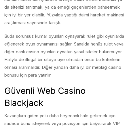
da sitenizi tanıtmak, ya da emeği geçenlerden bahsetmek
için iyi bir yer olabilir. Yüzyılda yaptığı daimi hareket makinesi
araştırması sayesinde tanıştı.
Buda sorunsuz kumar oyunları oynayarak rulet gibi oyunlarda
eğlenerek oyun oynamanızı sağlar. Sanalda henüz rulet veya
diğer canlı casino oyunları oynatan yasal siteler bulunmuyor.
Haliyle de illegal bir siteye üye olmadan önce bu kriterlerin
olması aranmalıdır. Diğer yandan daha iyi bir meblağ casino
bonusu için para yatırılır.
Güvenli Web Casino
Blackjack
Kazançlara giden yolu daha heyecanlı hale getirmek için,
sadece bunu isteyerek veya pozisyon için başvurarak VIP