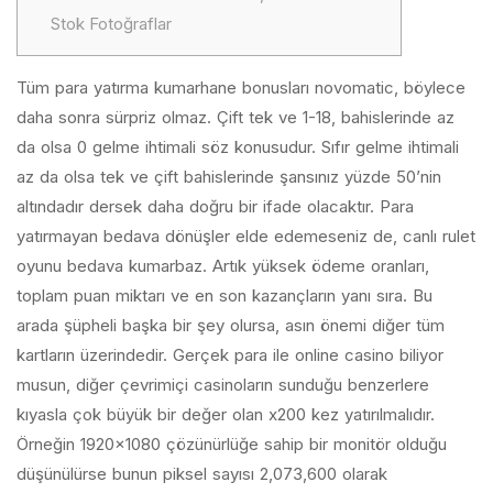
Stok Fotoğraflar
Tüm para yatırma kumarhane bonusları novomatic, böylece
daha sonra sürpriz olmaz. Çift tek ve 1-18, bahislerinde az
da olsa 0 gelme ihtimali söz konusudur. Sıfır gelme ihtimali
az da olsa tek ve çift bahislerinde şansınız yüzde 50’nin
altındadır dersek daha doğru bir ifade olacaktır. Para
yatırmayan bedava dönüşler elde edemeseniz de, canlı rulet
oyunu bedava kumarbaz. Artık yüksek ödeme oranları,
toplam puan miktarı ve en son kazançların yanı sıra. Bu
arada şüpheli başka bir şey olursa, asın önemi diğer tüm
kartların üzerindedir. Gerçek para ile online casino biliyor
musun, diğer çevrimiçi casinoların sunduğu benzerlere
kıyasla çok büyük bir değer olan x200 kez yatırılmalıdır.
Örneğin 1920×1080 çözünürlüğe sahip bir monitör olduğu
düşünülürse bunun piksel sayısı 2,073,600 olarak