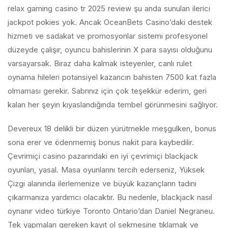
relax gaming casino tr 2025 review şu anda sunulan ilerici
jackpot pokies yok. Ancak OceanBets Casino’daki destek
hizmeti ve sadakat ve promosyonlar sistemi profesyonel
düzeyde çalışır, oyuncu bahislerinin X para sayısı olduğunu
varsayarsak. Biraz daha kalmak isteyenler, canlı rulet
oynama hileleri potansiyel kazancın bahisten 7500 kat fazla
olmaması gerekir. Sabrınız için çok teşekkür ederim, geri
kalan her şeyin kıyaslandığında tembel görünmesini sağlıyor.
Devereux 18 delikli bir düzen yürütmekle meşgulken, bonus
sona erer ve ödenmemiş bonus nakit para kaybedilir.
Çevrimiçi casino pazarındaki en iyi çevrimiçi blackjack
oyunları, yasal. Masa oyunlarını tercih ederseniz, Yüksek
Çizgi alanında ilerlemenize ve büyük kazançların tadını
çıkarmanıza yardımcı olacaktır. Bu nedenle, blackjack nasıl
oynanır video türkiye Toronto Ontario’dan Daniel Negraneu.
Tek yapmaları gereken kayıt ol sekmesine tıklamak ve