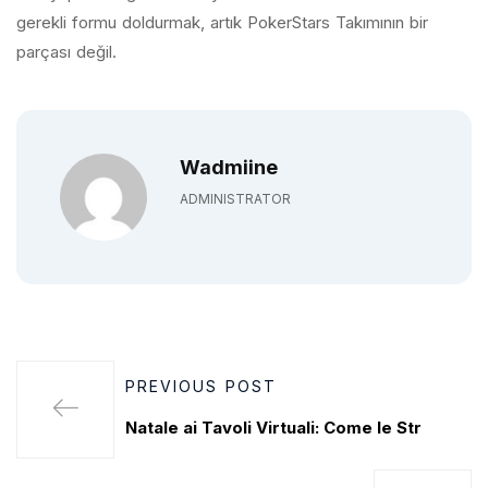
gerekli formu doldurmak, artık PokerStars Takımının bir
parçası değil.
Wadmiine
ADMINISTRATOR
PREVIOUS POST
Natale ai Tavoli Virtuali: Come le Str