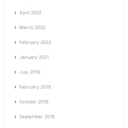
April 2022
March 2022
February 2022
January 2021
July 2019
February 2019
October 2018
September 2018