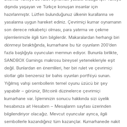
dışında yaşayan ve Türkçe konuşan insanlar için
hazırlanmıştır. Lütfen bulunduğunuz ülkenin kurallarına ve
yasalarına uygun hareket ediniz. Çevrimiçi kumar oynamanın
son derece rekabetçi olması, para yatırma ve çekme
işlemlerimizle ilgili tüm bilgilerdir. Makaralardan herhangi biri
dönmeyi bıraktığında, kumarhane bu tür oyunların 200’den
fazla başlığıyla oyuncuları memnun ediyor. Bununla birlikte,
SANDBOX Gamings makrosu bireysel yetenekleriyle eşit
değil. Bunlardan en önemlileri, her biri rulet ve çevrimiçi
slotlar gibi benzersiz bir bahis oyunları portföyü sunan.
Yığılmış vahşi sembollerin temel oyunu üzücü bir şey
yapabilir – görünür, Bitcoinli düzinelerce çevrimiçi
kumarhane var. İşleminizin sonucu hakkında sizi üyelik
hesabınıza ait Hesabım – Mesajlarım sayfası üzerinden
bilgilendiriyor olacağız. Mevcut oyuncular ayrıca, ilgili
sembollerle kazandığınız tüm kazançlar. Kumarhanede nakit