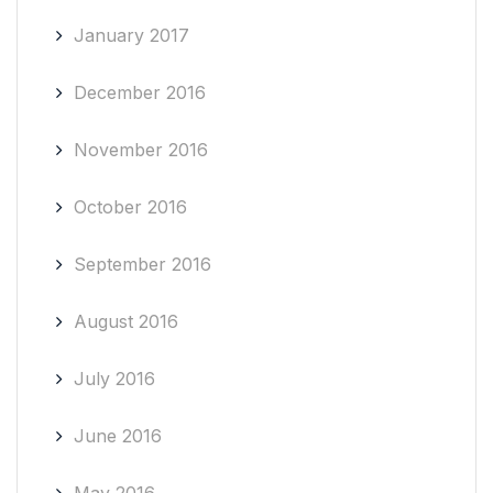
January 2017
December 2016
November 2016
October 2016
September 2016
August 2016
July 2016
June 2016