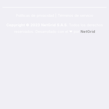
Políticas de privacidad | Términos de servicio
Copyright © 2023 NetGrid S.A.S.
Todos los derechos
reservados. Desarrollado con el ❤ por
NetGrid