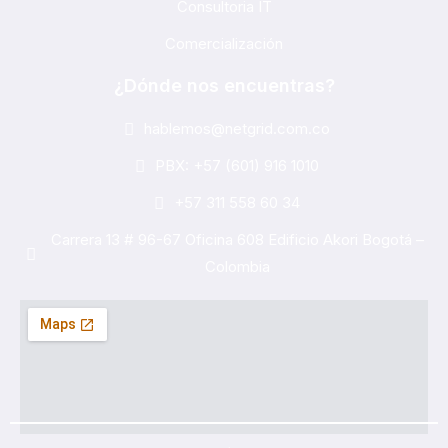
Consultoria IT
Comercialización
¿Dónde nos encuentras?
hablemos@netgrid.com.co
PBX: +57 (601) 916 1010
+57 311 558 60 34
Carrera 13 # 96-67 Oficina 608 Edificio Akori Bogotá –
Colombia