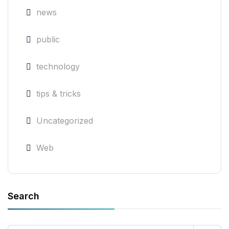
news
public
technology
tips & tricks
Uncategorized
Web
Search