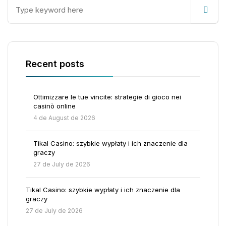
Recent posts
Ottimizzare le tue vincite: strategie di gioco nei
casinò online
4 de August de 2026
Tikal Casino: szybkie wypłaty i ich znaczenie dla
graczy
27 de July de 2026
Tikal Casino: szybkie wypłaty i ich znaczenie dla
graczy
27 de July de 2026