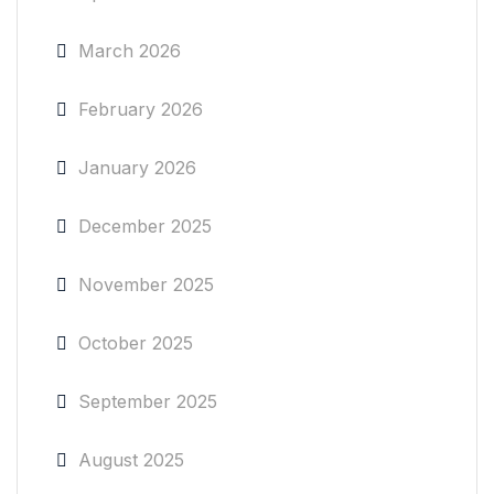
March 2026
February 2026
January 2026
December 2025
November 2025
October 2025
September 2025
August 2025