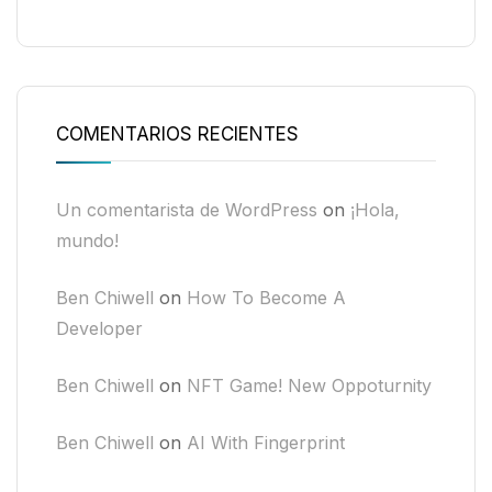
COMENTARIOS RECIENTES
Un comentarista de WordPress
on
¡Hola,
mundo!
Ben Chiwell
on
How To Become A
Developer
Ben Chiwell
on
NFT Game! New Oppoturnity
Ben Chiwell
on
AI With Fingerprint