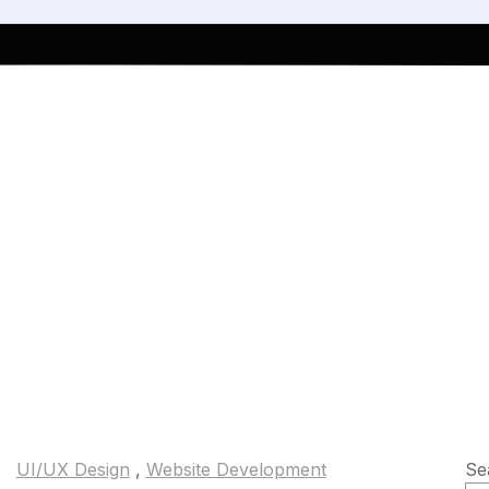
UI/UX Design
,
Website Development
Se