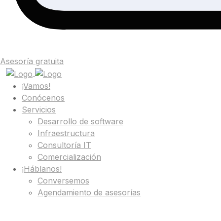
Asesoría gratuita
¡Vamos!
Conócenos
Servicios
Desarrollo de software
Infraestructura
Consultoría IT
Comercialización
¡Háblanos!
Conversemos
Agendamiento de asesorías