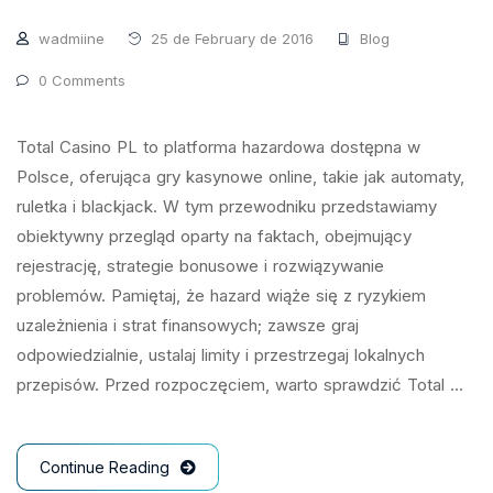
wadmiine
25 de February de 2016
Blog
0 Comments
Total Casino PL to platforma hazardowa dostępna w
Polsce, oferująca gry kasynowe online, takie jak automaty,
ruletka i blackjack. W tym przewodniku przedstawiamy
obiektywny przegląd oparty na faktach, obejmujący
rejestrację, strategie bonusowe i rozwiązywanie
problemów. Pamiętaj, że hazard wiąże się z ryzykiem
uzależnienia i strat finansowych; zawsze graj
odpowiedzialnie, ustalaj limity i przestrzegaj lokalnych
przepisów. Przed rozpoczęciem, warto sprawdzić Total …
Continue Reading