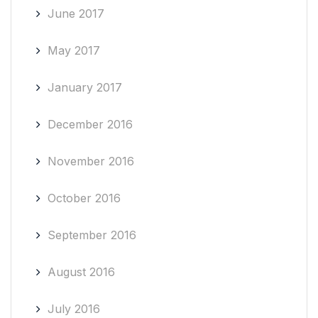
June 2017
May 2017
January 2017
December 2016
November 2016
October 2016
September 2016
August 2016
July 2016