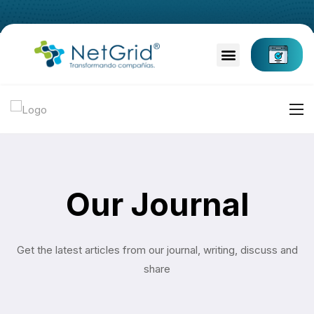
PUBLIC
Posted on2 weeks ago
Tikal Casino: szybkie
wypłaty i ich znaczenie
Our Journal
dla graczy
Get the latest articles from our journal, writing, discuss and
W dzisiejszych czasach, gdy rozrywka online
share
zdobywa coraz większą popularność, k ..