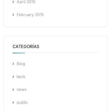
April 2015
February 2015
CATEGORÍAS
Blog
iteck
news
public