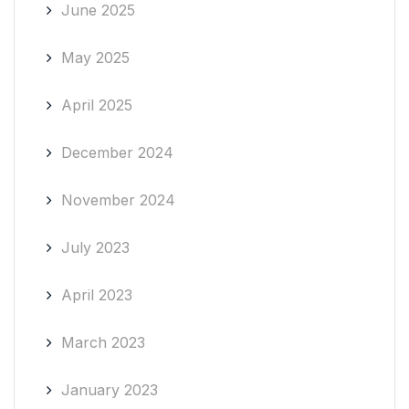
June 2025
May 2025
April 2025
December 2024
November 2024
July 2023
April 2023
March 2023
January 2023