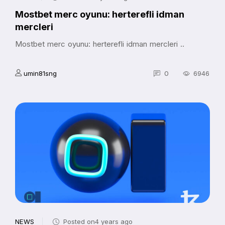
Mostbet merc oyunu: herterefli idman
mercleri
Mostbet merc oyunu: herterefli idman mercleri ..
umin81sng
0
6946
NEWS
Posted on4 years ago