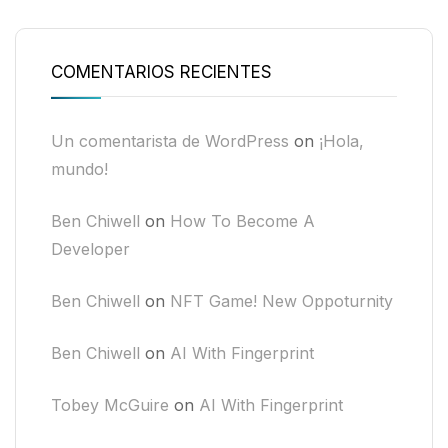
COMENTARIOS RECIENTES
Un comentarista de WordPress
on
¡Hola,
mundo!
Ben Chiwell
on
How To Become A
Developer
Ben Chiwell
on
NFT Game! New Oppoturnity
Ben Chiwell
on
AI With Fingerprint
Tobey McGuire
on
AI With Fingerprint