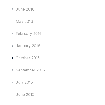
June 2016
May 2016
February 2016
January 2016
October 2015
September 2015
July 2015
June 2015