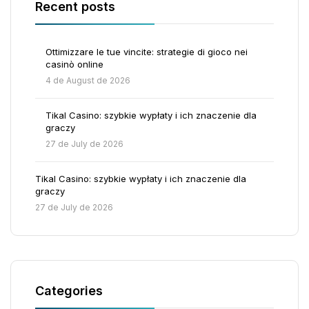
Recent posts
Ottimizzare le tue vincite: strategie di gioco nei
casinò online
4 de August de 2026
Tikal Casino: szybkie wypłaty i ich znaczenie dla
graczy
27 de July de 2026
Tikal Casino: szybkie wypłaty i ich znaczenie dla
graczy
27 de July de 2026
Categories