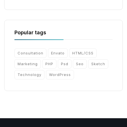
Popular tags
Consultation
Envato
HTML/CSS
Marketing
PHP
Psd
Seo
Sketch
Technology
WordPress