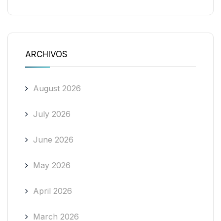
ARCHIVOS
August 2026
July 2026
June 2026
May 2026
April 2026
March 2026