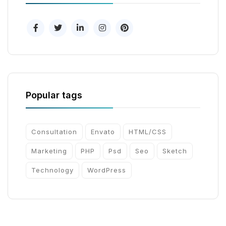
Popular tags
Consultation
Envato
HTML/CSS
Marketing
PHP
Psd
Seo
Sketch
Technology
WordPress