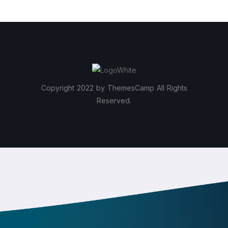
Copyright 2022 by ThemesCamp All Rights
Reserved.