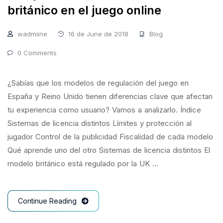
británico en el juego online
wadmiine
16 de June de 2018
Blog
0 Comments
¿Sabías que los modelos de regulación del juego en
España y Reino Unido tienen diferencias clave que afectan
tu experiencia como usuario? Vamos a analizarlo. Índice
Sistemas de licencia distintos Límites y protección al
jugador Control de la publicidad Fiscalidad de cada modelo
Qué aprende uno del otro Sistemas de licencia distintos El
modelo británico está regulado por la UK …
Continue Reading