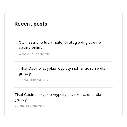
Recent posts
Ottimizzare le tue vincite: strategie di gioco nei
casinò online
4 de August de 2026
Tikal Casino: szybkie wypłaty i ich znaczenie dla
graczy
27 de July de 2026
Tikal Casino: szybkie wypłaty i ich znaczenie dla
graczy
27 de July de 2026