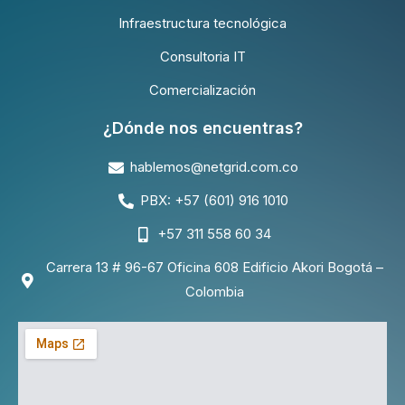
Infraestructura tecnológica
Consultoria IT
Comercialización
¿Dónde nos encuentras?
hablemos@netgrid.com.co
PBX: +57 (601) 916 1010
+57 311 558 60 34
Carrera 13 # 96-67 Oficina 608 Edificio Akori Bogotá –
Colombia