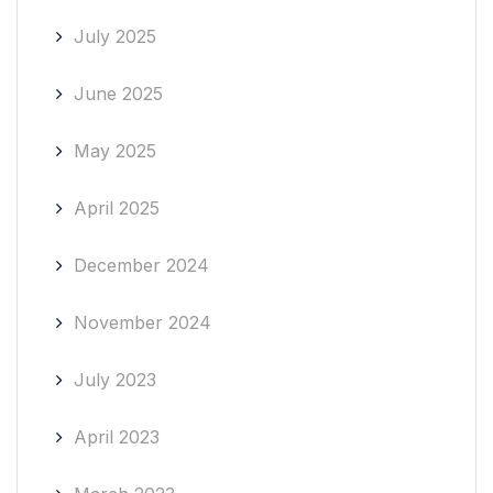
July 2025
June 2025
May 2025
April 2025
December 2024
November 2024
July 2023
April 2023