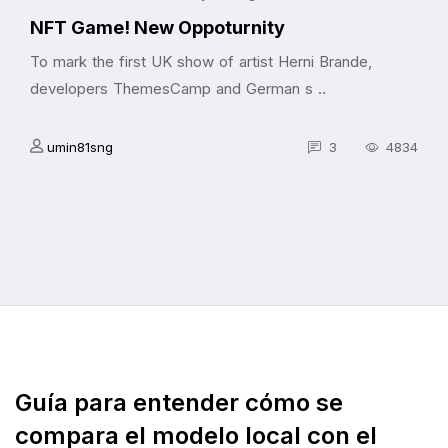
NFT Game! New Oppoturnity
To mark the first UK show of artist Herni Brande,
developers ThemesCamp and German s ..
umin81sng
3
4834
Guía para entender cómo se
compara el modelo local con el