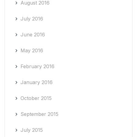
August 2016
July 2016
June 2016
May 2016
February 2016
January 2016
October 2015
September 2015
July 2015