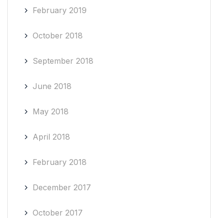
February 2019
October 2018
September 2018
June 2018
May 2018
April 2018
February 2018
December 2017
October 2017