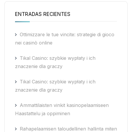
ENTRADAS RECIENTES
Ottimizzare le tue vincite: strategie di gioco
nei casinò online
Tikal Casino: szybkie wypłaty i ich
znaczenie dla graczy
Tikal Casino: szybkie wypłaty i ich
znaczenie dla graczy
Ammattilaisten vinkit kasinopelaamiseen
Haastattelu ja oppiminen
Rahapelaamisen taloudellinen hallinta miten