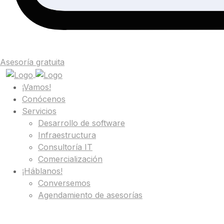
Asesoría gratuita
¡Vamos!
Conócenos
Servicios
Desarrollo de software
Infraestructura
Consultoría IT
Comercialización
¡Háblanos!
Conversemos
Agendamiento de asesorías