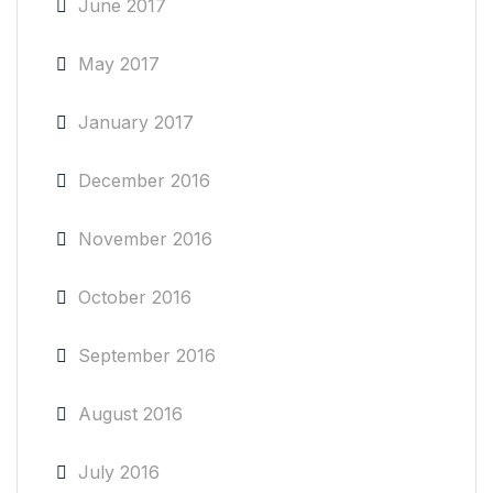
June 2017
May 2017
January 2017
December 2016
November 2016
October 2016
September 2016
August 2016
July 2016