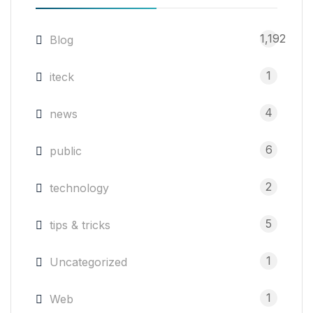
1,192
Blog
1
iteck
4
news
6
public
2
technology
5
tips & tricks
1
Uncategorized
1
Web