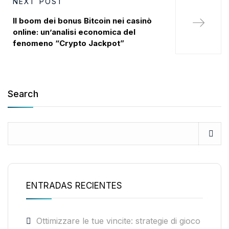
NEXT POST
Il boom dei bonus Bitcoin nei casinò
online: un’analisi economica del
fenomeno “Crypto Jackpot”
Search
ENTRADAS RECIENTES
Ottimizzare le tue vincite: strategie di gioco