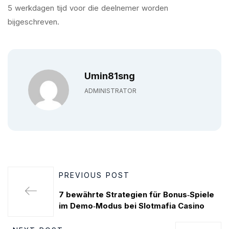
5 werkdagen tijd voor die deelnemer worden
bijgeschreven.
Umin81sng
ADMINISTRATOR
PREVIOUS POST
7 bewährte Strategien für Bonus‑Spiele
im Demo‑Modus bei Slotmafia Casino