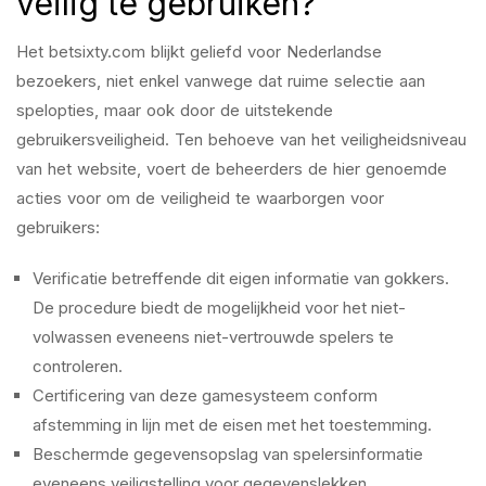
veilig te gebruiken?
Het betsixty.com blijkt geliefd voor Nederlandse
bezoekers, niet enkel vanwege dat ruime selectie aan
spelopties, maar ook door de uitstekende
gebruikersveiligheid. Ten behoeve van het veiligheidsniveau
van het website, voert de beheerders de hier genoemde
acties voor om de veiligheid te waarborgen voor
gebruikers:
Verificatie betreffende dit eigen informatie van gokkers.
De procedure biedt de mogelijkheid voor het niet-
volwassen eveneens niet-vertrouwde spelers te
controleren.
Certificering van deze gamesysteem conform
afstemming in lijn met de eisen met het toestemming.
Beschermde gegevensopslag van spelersinformatie
eveneens veiligstelling voor gegevenslekken.