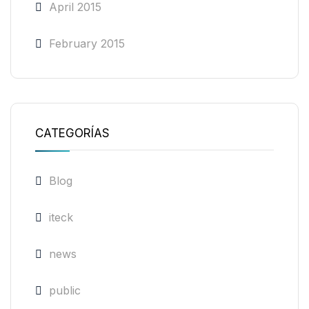
April 2015
February 2015
CATEGORÍAS
Blog
iteck
news
public