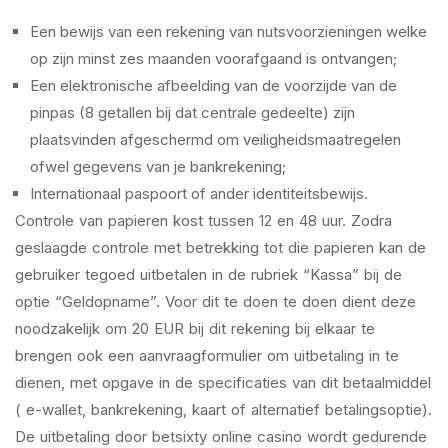
Een bewijs van een rekening van nutsvoorzieningen welke
op zijn minst zes maanden voorafgaand is ontvangen;
Een elektronische afbeelding van de voorzijde van de
pinpas (8 getallen bij dat centrale gedeelte) zijn
plaatsvinden afgeschermd om veiligheidsmaatregelen
ofwel gegevens van je bankrekening;
Internationaal paspoort of ander identiteitsbewijs.
Controle van papieren kost tussen 12 en 48 uur. Zodra
geslaagde controle met betrekking tot die papieren kan de
gebruiker tegoed uitbetalen in de rubriek “Kassa” bij de
optie “Geldopname”. Voor dit te doen te doen dient deze
noodzakelijk om 20 EUR bij dit rekening bij elkaar te
brengen ook een aanvraagformulier om uitbetaling in te
dienen, met opgave in de specificaties van dit betaalmiddel
( e-wallet, bankrekening, kaart of alternatief betalingsoptie).
De uitbetaling door betsixty online casino wordt gedurende