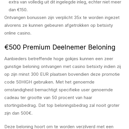
extra van volledig uit dit ingelegde inleg, echter niet meer
dan €150.
Ontvangen bonussen zijn verplicht 35x te worden ingezet
alvorens ze kunnen gebeuren afgetrokken op betsixty
online casino.
€500 Premium Deelnemer Beloning
Aanbieders betreffende hoge gokjes kunnen een zeer
gunstige beloning ontvangen met casino betsixty indien zij
op zijn minst 300 EUR plaatsen bovendien deze promotie
code 50HIGH gebruiken. Met het genoemde
omstandigheid bemachtigt specifieke user genoemde
cadeau ter grootte van 50 procent van haar
stortingsbedrag. Dat top beloningsbedrag zal nooit groter
zijn dan 500€.
Deze beloning hoort om te worden verzilverd met een