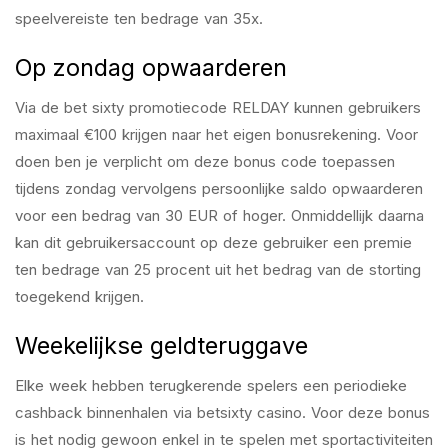
speelvereiste ten bedrage van 35x.
Op zondag opwaarderen
Via de bet sixty promotiecode RELDAY kunnen gebruikers
maximaal €100 krijgen naar het eigen bonusrekening. Voor
doen ben je verplicht om deze bonus code toepassen
tijdens zondag vervolgens persoonlijke saldo opwaarderen
voor een bedrag van 30 EUR of hoger. Onmiddellijk daarna
kan dit gebruikersaccount op deze gebruiker een premie
ten bedrage van 25 procent uit het bedrag van de storting
toegekend krijgen.
Weekelijkse geldteruggave
Elke week hebben terugkerende spelers een periodieke
cashback binnenhalen via betsixty casino. Voor deze bonus
is het nodig gewoon enkel in te spelen met sportactiviteiten