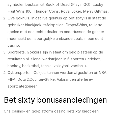
symbolen bestaan uit Book of Dead (Play’n GO), Lucky
Fruit Wins 100, Thunder Coins, Royal Joker, Merry Giftmas.
Live gokhuis. In dat live gokhuis op bet sixty is in staat de
gebruiker blackjack, tafelspellen, Drops&Wins, roulette,
spelen met een echte dealer en ondertussen de gokker
meemaakt een soortgelijke ambiance zoals in een echt
casino.
Sportbets. Gokkers zijn in staat om geld plaatsen op de
resultaten bij allerlei wedstrijden in 6 sporten ( cricket,
hockey, basketbal, tennis, volleybal, voetbal ).
Cybersporten. Gokjes kunnen worden afgesloten bij NBA,
FIFA, Dota 2,Counter-Strike, Valorant en allerlei e-
sportcategorieën.
Bet sixty bonusaanbiedingen
Ons casino- en gokplatform casino betsixty biedt een