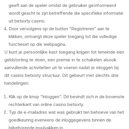
geeft aan de speler omdat de gebruiker geïnformeerd
wordt geacht te zijn betreffende die specifieke informatie
uit betsixty casino.
Door vervolgens op de button “Registreren” aan te
klikken, ontvangt deze speler toegang tot die volledige
functieset op die webpagina.
U kunt je persoonlijke kast toegang krijgen tot teneinde een
geldstorting te doen, een premie in te schakelen alsook
aanvullende activiteiten uit te voeren nadat je inloggen bij
dit casino betsixty structuur. Dit gebeurt met slechts drie
handelingen:
Klik op de knop “Inloggen”. Dit bevindt zich in de bovenste
rechterkant van online casino betsixty.
Typ de e-mailadres wat was gebruikt ten behoeve van het
goedkeuring eveneens de inloggegevens binnen de
bijbehorende invulvakken in.