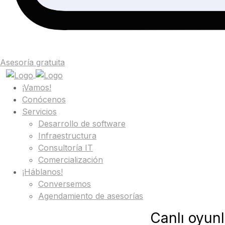
Asesoría gratuita
¡Vamos!
Conócenos
Servicios
Desarrollo de software
Infraestructura
Consultoría IT
Comercialización
¡Háblanos!
Conversemos
Agendamiento de asesorías
Canlı oyunl