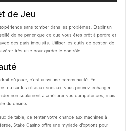
et de Jeu
l’expérience sans tomber dans les problèmes. Établir un
onseillé de ne parier que ce que vous êtes prêt à perdre et
ec des paris impulsifs. Utiliser les outils de gestion de
avérer très utile pour garder le contrôle.
auté
droit où jouer, c’est aussi une communauté. En
rums ou sur les réseaux sociaux, vous pouvez échanger
 aider non seulement à améliorer vos compétences, mais
ale du casino.
eux de table, de tenter votre chance aux machines à
éférée, Stake Casino offre une myriade d’options pour