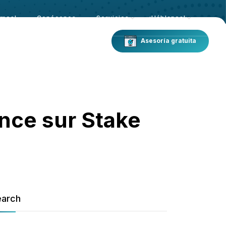
amos!
Conócenos
Servicios
¡Háblanos!
Asesoría gratuita
nce sur Stake
earch