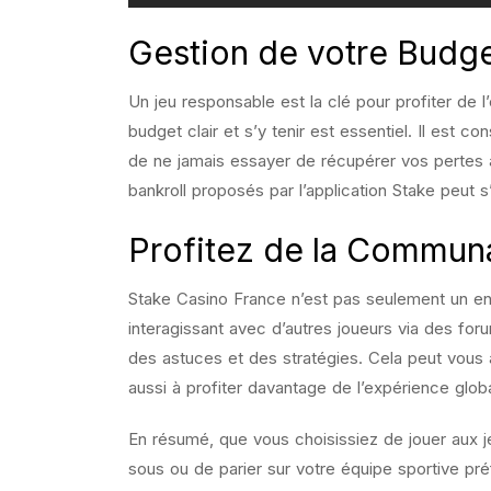
Gestion de votre Budg
Un jeu responsable est la clé pour profiter de 
budget clair et s’y tenir est essentiel. Il est c
de ne jamais essayer de récupérer vos pertes av
bankroll proposés par l’application Stake peut s’
Profitez de la Commun
Stake Casino France n’est pas seulement un en
interagissant avec d’autres joueurs via des fo
des astuces et des stratégies. Cela peut vous
aussi à profiter davantage de l’expérience glob
En résumé, que vous choisissiez de jouer aux j
sous ou de parier sur votre équipe sportive pr