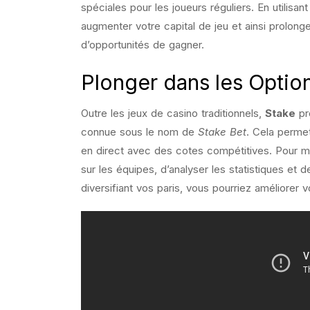
spéciales pour les joueurs réguliers. En utilis
augmenter votre capital de jeu et ainsi prolong
d’opportunités de gagner.
Plonger dans les Option
Outre les jeux de casino traditionnels,
Stake
pr
connue sous le nom de
Stake Bet
. Cela permet
en direct avec des cotes compétitives. Pour max
sur les équipes, d’analyser les statistiques et 
diversifiant vos paris, vous pourriez améliorer 