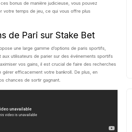
ant ces bonus de manière judicieuse, vous pouvez
er votre temps de jeu, ce qui vous offre plus
s de Pari sur Stake Bet
opose une large gamme d’options de paris sportifs,
 aux utilisateurs de parier sur des événements sportifs
imiser vos gains, il est crucial de faire des recherches
de gérer efficacement votre bankroll. De plus, en
vos chances de sortir gagnant.