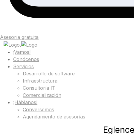
Asesoría gratuita
¡Vamos!
Conócenos
Servicios
Desarrollo de software
Infraestructura
Consultoría IT
Comercialización
¡Háblanos!
Conversemos
Agendamiento de asesorías
Eglence