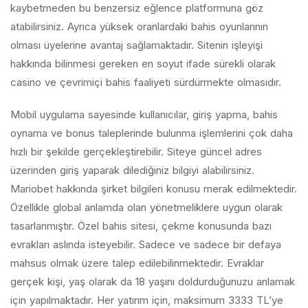
kaybetmeden bu benzersiz eğlence platformuna göz
atabilirsiniz. Ayrıca yüksek oranlardaki bahis oyunlarının
olması üyelerine avantaj sağlamaktadır. Sitenin işleyişi
hakkında bilinmesi gereken en soyut ifade sürekli olarak
casino ve çevrimiçi bahis faaliyeti sürdürmekte olmasıdır.
Mobil uygulama sayesinde kullanıcılar, giriş yapma, bahis
oynama ve bonus taleplerinde bulunma işlemlerini çok daha
hızlı bir şekilde gerçekleştirebilir. Siteye güncel adres
üzerinden giriş yaparak dilediğiniz bilgiyi alabilirsiniz.
Mariobet hakkında şirket bilgileri konusu merak edilmektedir.
Özellikle global anlamda olan yönetmeliklere uygun olarak
tasarlanmıştır. Özel bahis sitesi, çekme konusunda bazı
evrakları aslında isteyebilir. Sadece ve sadece bir defaya
mahsus olmak üzere talep edilebilinmektedir. Evraklar
gerçek kişi, yaş olarak da 18 yaşını doldurduğunuzu anlamak
için yapılmaktadır. Her yatırım için, maksimum 3333 TL’ye