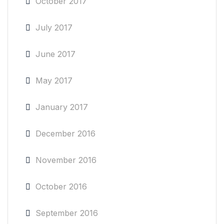
October 2017
July 2017
June 2017
May 2017
January 2017
December 2016
November 2016
October 2016
September 2016