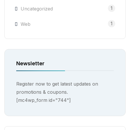
1
Uncategorized
1
Web
Newsletter
Register now to get latest updates on
promotions & coupons.
[mc4wp_form id="744"]