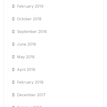
February 2019
October 2018
September 2018
June 2018
May 2018
April 2018
February 2018
December 2017