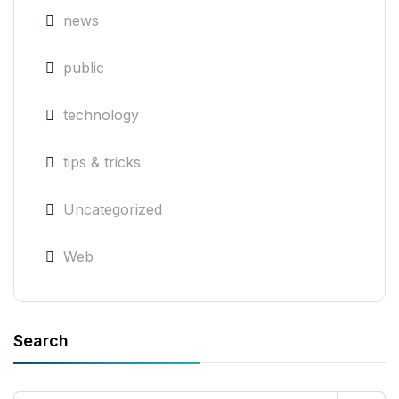
news
public
technology
tips & tricks
Uncategorized
Web
Search