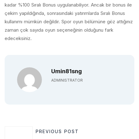
kadar %100 Sıralı Bonus uygulanabiliyor. Ancak bir bonus ile
çekim yapıldığında, sonrasındaki yatırımlarda Sıralı Bonus
kullanımı mümkün değildir. Spor oyun bölümüne göz attığınız
zaman çok sayıda oyun seçeneğinin olduğunu fark
edeceksiniz.
Umin81sng
ADMINISTRATOR
PREVIOUS POST