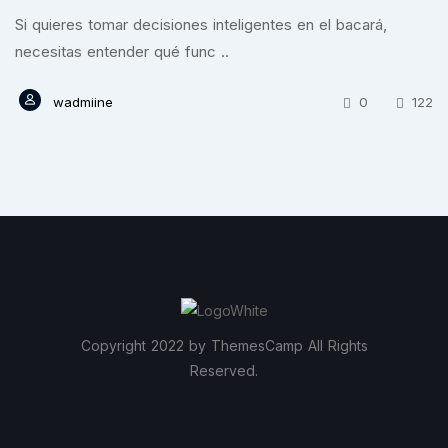
e
Si quieres tomar decisiones inteligentes en el bacará,
Le
necesitas entender qué func ..
la
wadmiine
0
122
Copyright 2022 by ThemesCamp All Rights
Reserved.