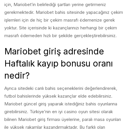
için, Mariobet’in belirlediği şartları yerine getirmeniz
gerekmektedir. Mariobet bahis sitesinde yapacağınız çekim
işlemleri için de hiç bir çekim masrafı ödemenize gerek
yoktur. Site içerisinde ki kazançlarınızı herhangi bir çekim
masrafı ödemeden hızlı bir şekilde gerçekleştirebilirsiniz.
Mariobet giriş adresinde
Haftalık kayıp bonusu oranı
nedir?
Ayrıca sitedeki canlı bahis seçeneklerini değerlendirerek,
futbol bahislerinde yüksek kazançlar elde edebilirsiniz.
Mariobet güncel giriş yaparak istediğiniz bahis oyunlarına
girebilirsiniz. Türkiye’nin en iyi casino oyun sitesi olarak
bilinen Mariobet giriş firması üyelerine, paralı masa oyunları
ile yüksek rakamlar kazandırmaktadır. Bu farklı olan