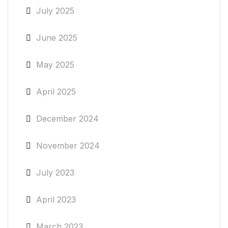
July 2025
June 2025
May 2025
April 2025
December 2024
November 2024
July 2023
April 2023
March 2023