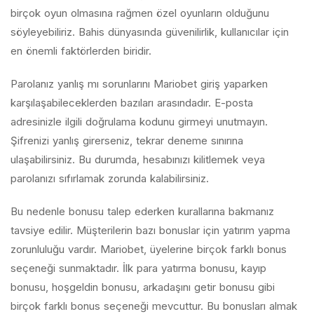
birçok oyun olmasına rağmen özel oyunların olduğunu
söyleyebiliriz. Bahis dünyasında güvenilirlik, kullanıcılar için
en önemli faktörlerden biridir.
Parolanız yanlış mı sorunlarını Mariobet giriş yaparken
karşılaşabileceklerden bazıları arasındadır. E-posta
adresinizle ilgili doğrulama kodunu girmeyi unutmayın.
Şifrenizi yanlış girerseniz, tekrar deneme sınırına
ulaşabilirsiniz. Bu durumda, hesabınızı kilitlemek veya
parolanızı sıfırlamak zorunda kalabilirsiniz.
Bu nedenle bonusu talep ederken kurallarına bakmanız
tavsiye edilir. Müşterilerin bazı bonuslar için yatırım yapma
zorunluluğu vardır. Mariobet, üyelerine birçok farklı bonus
seçeneği sunmaktadır. İlk para yatırma bonusu, kayıp
bonusu, hoşgeldin bonusu, arkadaşını getir bonusu gibi
birçok farklı bonus seçeneği mevcuttur. Bu bonusları almak