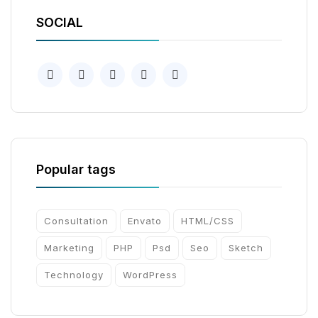
SOCIAL
Popular tags
Consultation
Envato
HTML/CSS
Marketing
PHP
Psd
Seo
Sketch
Technology
WordPress