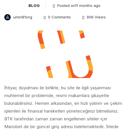
BLOG
Posted on11 months ago
umin81sng
0 Comments
906 Views
İhtiyaç duyulması ile birlikte, bu site ile ilgili yaşanması
muhtemel bir problemde, resmi makamlara şikayette
bulunabilirsiniz. Hemen arkasından, en hızlı yatırım ve çekim
işlemleri ile finansal hareketleri yöneteceğinizi bilmelisiniz.
BTK tarafından zaman zaman engellenen siteler için
Mariobet de bir güncel giriş adresi belirlemektedir. Sitede