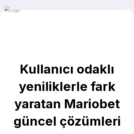
Kullanıcı odaklı
yeniliklerle fark
yaratan Mariobet
güncel çözümleri