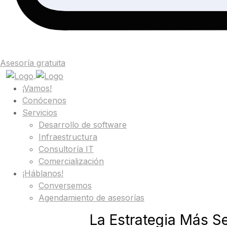
Asesoría gratuita
¡Vamos!
Conócenos
Servicios
Desarrollo de software
Infraestructura
Consultoría IT
Comercialización
¡Háblanos!
Conversemos
Agendamiento de asesorías
La Estrategia Más Se