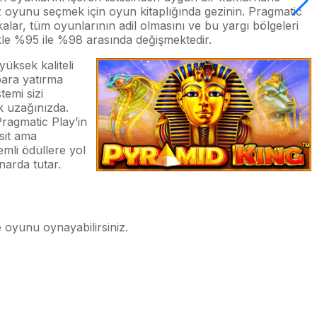
iz oyunu seçmek için oyun kitaplığında gezinin. Pragmatic
alar, tüm oyunlarının adil olmasını ve bu yargı bölgeleri
ikle %95 ile %98 arasında değişmektedir.
yüksek kaliteli
 para yatırma
temi sizi
ık uzağınızda.
Pragmatic Play’in
asit ama
emli ödüllere yol
arda tutar.
e oyunu oynayabilirsiniz.