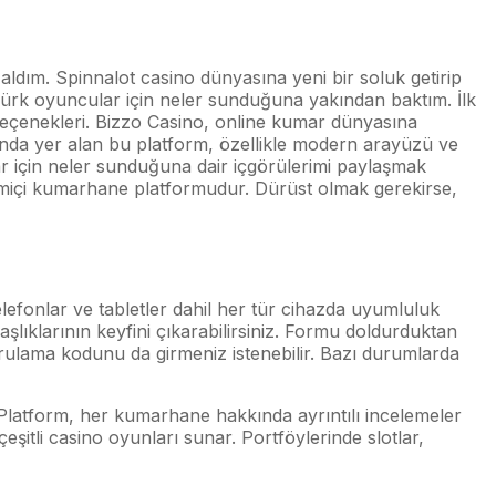
 aldım. Spinnalot casino dünyasına yeni bir soluk getirip
Türk oyuncular için neler sunduğuna yakından baktım. İlk
 seçenekleri. Bizzo Casino, online kumar dünyasına
sında yer alan bu platform, özellikle modern arayüzü ve
 için neler sunduğuna dair içgörülerimi paylaşmak
vrimiçi kumarhane platformudur. Dürüst olmak gerekirse,
elefonlar ve tabletler dahil her tür cihazda uyumluluk
şlıklarının keyfini çıkarabilirsiniz. Formu doldurduktan
ğrulama kodunu da girmeniz istenebilir. Bazı durumlarda
z. Platform, her kumarhane hakkında ayrıntılı incelemeler
itli casino oyunları sunar. Portföylerinde slotlar,