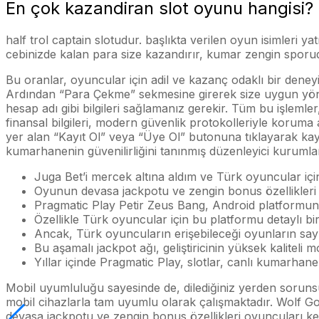
En çok kazandiran slot oyunu hangisi?
half trol captain slotudur. başlıkta verilen oyun isimleri ya
cebinizde kalan para size kazandırır, kumar zengin spor
Bu oranlar, oyuncular için adil ve kazanç odaklı bir dene
Ardından “Para Çekme” sekmesine girerek size uygun yöntemi
hesap adı gibi bilgileri sağlamanız gerekir. Tüm bu işlemler
finansal bilgileri, modern güvenlik protokolleriyle koruma
yer alan “Kayıt Ol” veya “Üye Ol” butonuna tıklayarak kayı
kumarhanenin güvenilirliğini tanınmış düzenleyici kurumla
Juga Bet’i mercek altına aldım ve Türk oyuncular iç
Oyunun devasa jackpotu ve zengin bonus özellikleri
Pragmatic Play Petir Zeus Bang, Android platformun
Özellikle Türk oyuncular için bu platformu detaylı bi
Ancak, Türk oyuncuların erişebileceği oyunların sayısı
Bu aşamalı jackpot ağı, geliştiricinin yüksek kalitel
Yıllar içinde Pragmatic Play, slotlar, canlı kumarhane, 
Mobil uyumluluğu sayesinde de, dilediğiniz yerden sorunsuz
mobil cihazlarla tam uyumlu olarak çalışmaktadır. Wolf Gol
devasa jackpotu ve zengin bonus özellikleri oyuncuları k