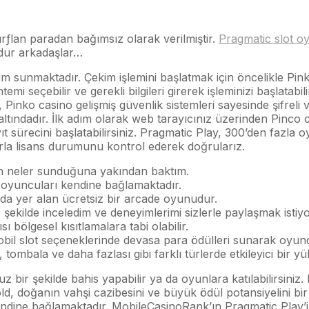
tırƒlan paradan bağımsız olarak verilmiştir.
Pragmatic slot o
udur arkadaşlar…
yim sunmaktadır. Çekim işlemini başlatmak için öncelikle Pi
 seçebilir ve gerekli bilgileri girerek işleminizi başlatabi
, Pinko casino gelişmiş güvenlik sistemleri sayesinde şifreli v
 altındadır. İlk adım olarak web tarayıcınız üzerinden Pinсo
t sürecini başlatabilirsiniz. Pragmatic Play, 300’den fazla 
rla lisans durumunu kontrol ederek doğrularız.
in neler sunduğuna yakından baktım.
 oyuncuları kendine bağlamaktadır.
da yer alan ücretsiz bir arcade oyunudur.
r şekilde inceledim ve deneyimlerimi sizlerle paylaşmak istiy
 bölgesel kısıtlamalara tabi olabilir.
i mobil slot seçeneklerinde devasa para ödülleri sunarak oyu
tombala ve daha fazlası gibi farklı türlerde etkileyici bir yük
 bir şekilde bahis yapabilir ya da oyunlara katılabilirsini
d, doğanın vahşi cazibesini ve büyük ödül potansiyelini bir
endine bağlamaktadır. MobileCasinoRank’ın Pragmatic Play’i