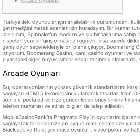
Arcade Oyunları
Türkiye’deki oyuncular için erişilebilirliik durumundan, ku
getirmediğini merak edenler için buradayım. Bir kumar tut
izlenimim, Spinnalot’un modern ve şık bir tasarıma sahip 
nispeten yeni bir giriş olmasına rağmen, kısa sürede dikk
geniş oyun seçenekleriyle ön plana çıkıyor. Boomerang C
istiyorum. Boomerang Casino, canlı casino oyunları ve slo
piyasadaki diğer büyük isimler kadar tanınmış olmasa da, s
Arcade Oyunları
Bu, operasyonlarının yüksek güvenlik standartlarını karşıla
sağlayan HTML5 teknolojisini kullanarak tasarlar. İster iOS
sonra e-posta adresinize gönderilecek onay linkine tıklam
telefon numarası ve adres bilgileri de talep edilebilir.
MobileCasinoRank’ta Pragmatic Play’in oyunlarını içeren der
sağlayarak tercihlerinize en uygun olanı seçmenize yardımc
Blackjack ve Rulet gibi masa oyunları, video poker ve hatt