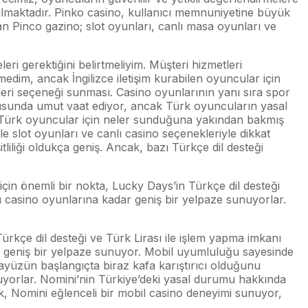
urulmaktadır. Pinko casino, kullanıcı memnuniyetine büyük
n Pinсo gazino; slot oyunları, canlı masa oyunları ve
i gerektiğini belirtmeliyim. Müşteri hizmetleri
dim, ancak İngilizce iletişim kurabilen oyuncular için
isleri seçeneği sunması. Casino oyunlarının yanı sıra spor
konusunda umut vaat ediyor, ancak Türk oyuncuların yasal
 Türk oyuncular için neler sunduğuna yakından bakmış
e slot oyunları ve canlı casino seçenekleriyle dikkat
tliliği oldukça geniş. Ancak, bazı Türkçe dil desteği
çin önemli bir nokta, Lucky Days’in Türkçe dil desteği
lı casino oyunlarına kadar geniş bir yelpaze sunuyorlar.
ürkçe dil desteği ve Türk Lirası ile işlem yapma imkanı
r geniş bir yelpaze sunuyor. Mobil uyumluluğu sayesinde
rayüzün başlangıçta biraz kafa karıştırıcı olduğunu
 oluyorlar. Nomini’nin Türkiye’deki yasal durumu hakkında
, Nomini eğlenceli bir mobil casino deneyimi sunuyor,