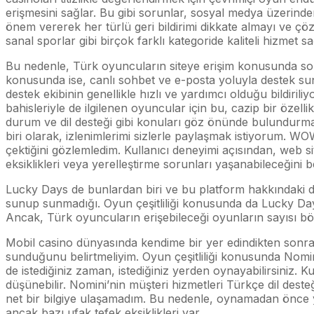
erişmesini sağlar. Bu gibi sorunlar, sosyal medya üzerinde
önem vererek her türlü geri bildirimi dikkate almayı ve ç
sanal sporlar gibi birçok farklı kategoride kaliteli hizmet sa
Bu nedenle, Türk oyuncuların siteye erişim konusunda sorun
konusunda ise, canlı sohbet ve e-posta yoluyla destek sunu
destek ekibinin genellikle hızlı ve yardımcı olduğu bildiril
bahisleriyle de ilgilenen oyuncular için bu, cazip bir öz
durum ve dil desteği gibi konuları göz önünde bulundur
biri olarak, izlenimlerimi sizlerle paylaşmak istiyorum. WO
çektiğini gözlemledim. Kullanıcı deneyimi açısından, web sit
eksiklikleri veya yerelleştirme sorunları yaşanabileceğini b
Lucky Days de bunlardan biri ve bu platform hakkındaki dü
sunup sunmadığı. Oyun çeşitliliği konusunda da Lucky Days 
Ancak, Türk oyuncuların erişebileceği oyunların sayısı bölge
Mobil casino dünyasında kendime bir yer edindikten sonra, 
sunduğunu belirtmeliyim. Oyun çeşitliliği konusunda Nomi
de istediğiniz zaman, istediğiniz yerden oynayabilirsiniz. 
düşünebilir. Nomini’nin müşteri hizmetleri Türkçe dil deste
net bir bilgiye ulaşamadım. Bu nedenle, oynamadan önce y
ancak bazı ufak tefek eksiklikleri var.