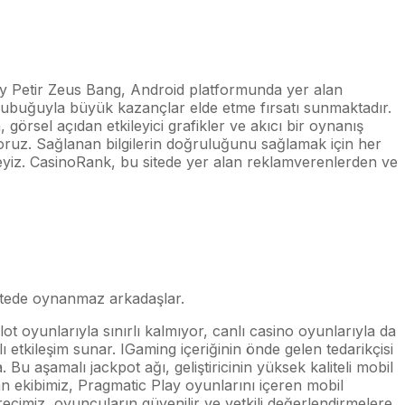
Play Petir Zeus Bang, Android platformunda yer alan
çubuğuyla büyük kazançlar elde etme fırsatı sunmaktadır.
görsel açıdan etkileyici grafikler ve akıcı bir oynanış
oruz. Sağlanan bilgilerin doğruluğunu sağlamak için her
meyiz. CasinoRank, bu sitede yer alan reklamverenlerden ve
itede oynanmaz arkadaşlar.
ot oyunlarıyla sınırlı kalmıyor, canlı casino oyunlarıyla da
etkileşim sunar. IGaming içeriğinin önde gelen tedarikçisi
u aşamalı jackpot ağı, geliştiricinin yüksek kaliteli mobil
 ekibimiz, Pragmatic Play oyunlarını içeren mobil
ürecimiz, oyuncuların güvenilir ve yetkili değerlendirmelere