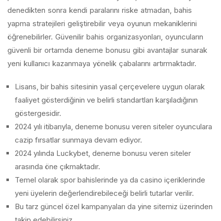
denedikten sonra kendi paralarını riske atmadan, bahis
yapma stratejileri geliştirebilir veya oyunun mekaniklerini
öğrenebilirler. Güvenilir bahis organizasyonları, oyuncuların
güvenli bir ortamda deneme bonusu gibi avantajlar sunarak
yeni kullanıcı kazanmaya yönelik çabalarını artırmaktadır.
Lisans, bir bahis sitesinin yasal çerçevelere uygun olarak
faaliyet gösterdiğinin ve belirli standartları karşıladığının
göstergesidir.
2024 yılı itibarıyla, deneme bonusu veren siteler oyunculara
cazip fırsatlar sunmaya devam ediyor.
2024 yılında Luckybet, deneme bonusu veren siteler
arasında öne çıkmaktadır.
Temel olarak spor bahislerinde ya da casino içeriklerinde
yeni üyelerin değerlendirebileceği belirli tutarlar verilir.
Bu tarz güncel özel kampanyaları da yine sitemiz üzerinden
takip edebilirsiniz.