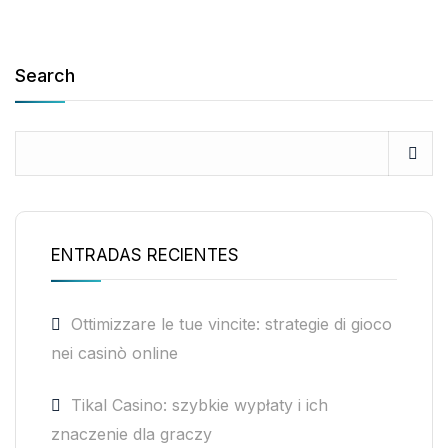
Search
ENTRADAS RECIENTES
Ottimizzare le tue vincite: strategie di gioco
nei casinò online
Tikal Casino: szybkie wypłaty i ich
znaczenie dla graczy