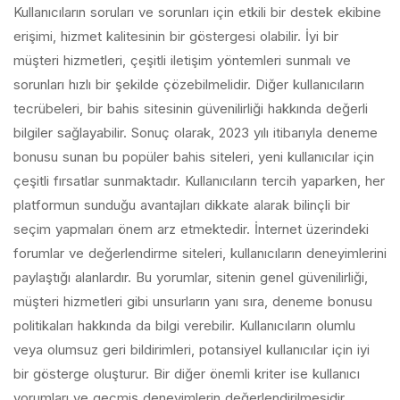
Kullanıcıların soruları ve sorunları için etkili bir destek ekibine
erişimi, hizmet kalitesinin bir göstergesi olabilir. İyi bir
müşteri hizmetleri, çeşitli iletişim yöntemleri sunmalı ve
sorunları hızlı bir şekilde çözebilmelidir. Diğer kullanıcıların
tecrübeleri, bir bahis sitesinin güvenilirliği hakkında değerli
bilgiler sağlayabilir. Sonuç olarak, 2023 yılı itibarıyla deneme
bonusu sunan bu popüler bahis siteleri, yeni kullanıcılar için
çeşitli fırsatlar sunmaktadır. Kullanıcıların tercih yaparken, her
platformun sunduğu avantajları dikkate alarak bilinçli bir
seçim yapmaları önem arz etmektedir. İnternet üzerindeki
forumlar ve değerlendirme siteleri, kullanıcıların deneyimlerini
paylaştığı alanlardır. Bu yorumlar, sitenin genel güvenilirliği,
müşteri hizmetleri gibi unsurların yanı sıra, deneme bonusu
politikaları hakkında da bilgi verebilir. Kullanıcıların olumlu
veya olumsuz geri bildirimleri, potansiyel kullanıcılar için iyi
bir gösterge oluşturur. Bir diğer önemli kriter ise kullanıcı
yorumları ve geçmiş deneyimlerin değerlendirilmesidir.