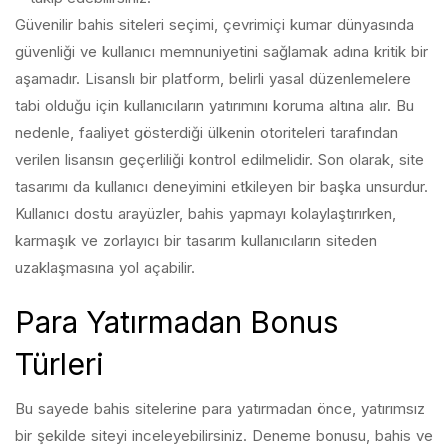
Güvenilir bahis siteleri seçimi, çevrimiçi kumar dünyasında
güvenliği ve kullanıcı memnuniyetini sağlamak adına kritik bir
aşamadır. Lisanslı bir platform, belirli yasal düzenlemelere
tabi olduğu için kullanıcıların yatırımını koruma altına alır. Bu
nedenle, faaliyet gösterdiği ülkenin otoriteleri tarafından
verilen lisansın geçerliliği kontrol edilmelidir. Son olarak, site
tasarımı da kullanıcı deneyimini etkileyen bir başka unsurdur.
Kullanıcı dostu arayüzler, bahis yapmayı kolaylaştırırken,
karmaşık ve zorlayıcı bir tasarım kullanıcıların siteden
uzaklaşmasına yol açabilir.
Para Yatırmadan Bonus
Türleri
Bu sayede bahis sitelerine para yatırmadan önce, yatırımsız
bir şekilde siteyi inceleyebilirsiniz. Deneme bonusu, bahis ve