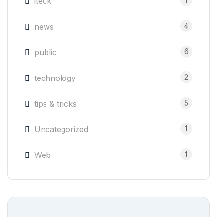
1
iteck
4
news
6
public
2
technology
5
tips & tricks
1
Uncategorized
1
Web