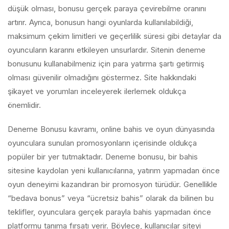
düşük olması, bonusu gerçek paraya çevirebilme oranını
artırır. Ayrıca, bonusun hangi oyunlarda kullanılabildiği,
maksimum çekim limitleri ve geçerlilik süresi gibi detaylar da
oyuncuların kararını etkileyen unsurlardır. Sitenin deneme
bonusunu kullanabilmeniz için para yatırma şartı getirmiş
olması güvenilir olmadığını göstermez. Site hakkındaki
şikayet ve yorumları inceleyerek ilerlemek oldukça
önemlidir.
Deneme Bonusu kavramı, online bahis ve oyun dünyasında
oyunculara sunulan promosyonların içerisinde oldukça
popüler bir yer tutmaktadır. Deneme bonusu, bir bahis
sitesine kaydolan yeni kullanıcılarına, yatırım yapmadan önce
oyun deneyimi kazandıran bir promosyon türüdür. Genellikle
“bedava bonus” veya “ücretsiz bahis” olarak da bilinen bu
teklifler, oyunculara gerçek parayla bahis yapmadan önce
platformu tanıma fırsatı verir. Böylece, kullanıcılar siteyi