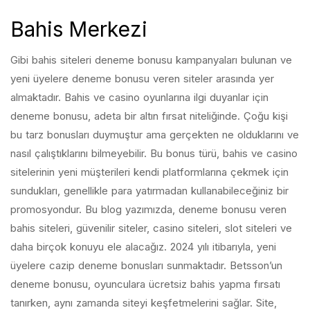
Bahis Merkezi
Gibi bahis siteleri deneme bonusu kampanyaları bulunan ve
yeni üyelere deneme bonusu veren siteler arasında yer
almaktadır. Bahis ve casino oyunlarına ilgi duyanlar için
deneme bonusu, adeta bir altın fırsat niteliğinde. Çoğu kişi
bu tarz bonusları duymuştur ama gerçekten ne olduklarını ve
nasıl çalıştıklarını bilmeyebilir. Bu bonus türü, bahis ve casino
sitelerinin yeni müşterileri kendi platformlarına çekmek için
sundukları, genellikle para yatırmadan kullanabileceğiniz bir
promosyondur. Bu blog yazımızda, deneme bonusu veren
bahis siteleri, güvenilir siteler, casino siteleri, slot siteleri ve
daha birçok konuyu ele alacağız. 2024 yılı itibarıyla, yeni
üyelere cazip deneme bonusları sunmaktadır. Betsson’un
deneme bonusu, oyunculara ücretsiz bahis yapma fırsatı
tanırken, aynı zamanda siteyi keşfetmelerini sağlar. Site,