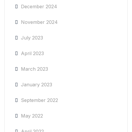
December 2024
November 2024
July 2023
April 2023
March 2023
January 2023
September 2022
May 2022
April 2022