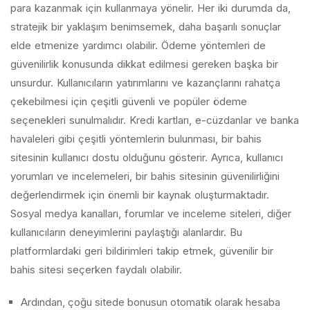
para kazanmak için kullanmaya yönelir. Her iki durumda da,
stratejik bir yaklaşım benimsemek, daha başarılı sonuçlar
elde etmenize yardımcı olabilir. Ödeme yöntemleri de
güvenilirlik konusunda dikkat edilmesi gereken başka bir
unsurdur. Kullanıcıların yatırımlarını ve kazançlarını rahatça
çekebilmesi için çeşitli güvenli ve popüler ödeme
seçenekleri sunulmalıdır. Kredi kartları, e-cüzdanlar ve banka
havaleleri gibi çeşitli yöntemlerin bulunması, bir bahis
sitesinin kullanıcı dostu olduğunu gösterir. Ayrıca, kullanıcı
yorumları ve incelemeleri, bir bahis sitesinin güvenilirliğini
değerlendirmek için önemli bir kaynak oluşturmaktadır.
Sosyal medya kanalları, forumlar ve inceleme siteleri, diğer
kullanıcıların deneyimlerini paylaştığı alanlardır. Bu
platformlardaki geri bildirimleri takip etmek, güvenilir bir
bahis sitesi seçerken faydalı olabilir.
Ardından, çoğu sitede bonusun otomatik olarak hesaba