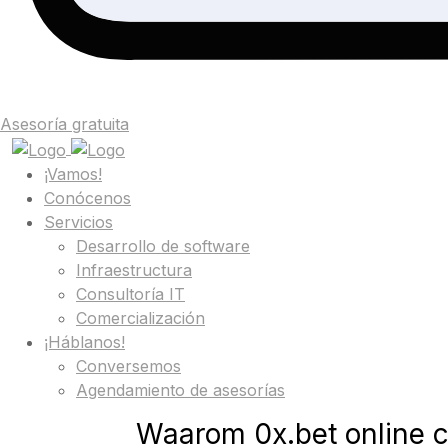
Asesoría gratuita
¡Vamos!
Conócenos
Servicios
Desarrollo de software
Infraestructura
Consultoría IT
Comercialización
¡Háblanos!
Conversemos
Agendamiento de asesorías
Waarom 0x.bet online c