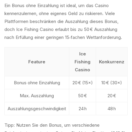
Ein Bonus ohne Einzahlung ist ideal, um das Casino
kennenzulernen, ohne eigenes Geld zu riskieren. Viele
Plattformen beschränken die Auszahlung dieses Bonus,
doch Ice Fishing Casino erlaubt bis zu 50 € Auszahlung
nach Erfüllung einer geringen 15‑fachen Wettanforderung.
Ice
Feature
Fishing
Konkurrenz
Casino
Bonus ohne Einzahlung
20 € (15×)
10 € (30×)
Max. Auszahlung
50 €
20 €
Auszahlungsgeschwindigkeit
24 h
48 h
Tipp: Nutzen Sie den Bonus, um verschiedene