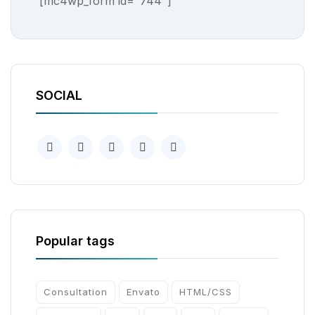
[mc4wp_form id="744"]
SOCIAL
Popular tags
Consultation
Envato
HTML/CSS