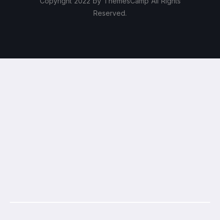
Copyright 2022 by ThemesCamp All Rights
Reserved.