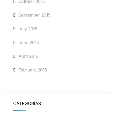
October 2015
September 2015
July 2015
June 2015
April 2015
February 2015
CATEGORÍAS