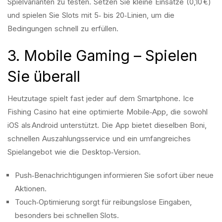
Spielvarianten zu testen. Setzen Sie kleine Einsätze (0,10 €)
und spielen Sie Slots mit 5‑ bis 20‑Linien, um die
Bedingungen schnell zu erfüllen.
3. Mobile Gaming – Spielen
Sie überall
Heutzutage spielt fast jeder auf dem Smartphone. Ice
Fishing Casino hat eine optimierte Mobile‑App, die sowohl
iOS als ​Android unterstützt. Die App bietet dieselben Boni,
schnellen Auszahlungsservice und ein umfangreiches
Spielangebot wie die Desktop‑Version.
Push‑Benachrichtigungen informieren Sie sofort über neue
Aktionen.
Touch‑Optimierung sorgt für reibungslose Eingaben,
besonders bei schnellen Slots.