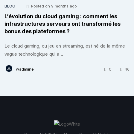
BLOG
Posted on 9 months ago
B
L’évolution du cloud gaming : comment les
S
infrastructures serveurs ont transformé les
b
bonus des plateformes ?
Co
Le cloud gaming, ou jeu en streaming, est né de la même
Çe
vague technologique qui a ..
wadmiine
0
46