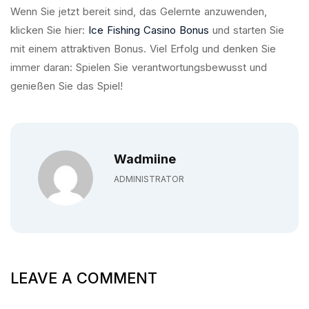
Wenn Sie jetzt bereit sind, das Gelernte anzuwenden,
klicken Sie hier:
Ice Fishing Casino Bonus
und starten Sie
mit einem attraktiven Bonus. Viel Erfolg und denken Sie
immer daran: Spielen Sie verantwortungsbewusst und
genießen Sie das Spiel!
Wadmiine
ADMINISTRATOR
LEAVE A COMMENT