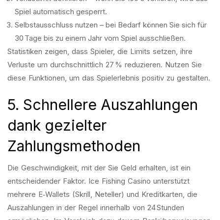
Spiel automatisch gesperrt.
Selbstausschluss nutzen – bei Bedarf können Sie sich für
30 Tage bis zu einem Jahr vom Spiel ausschließen.
Statistiken zeigen, dass Spieler, die Limits setzen, ihre
Verluste um durchschnittlich 27 % reduzieren. Nutzen Sie
diese Funktionen, um das Spielerlebnis positiv zu gestalten.
5. Schnellere Auszahlungen
dank gezielter
Zahlungsmethoden
Die Geschwindigkeit, mit der Sie Geld erhalten, ist ein
entscheidender Faktor. Ice Fishing Casino unterstützt
mehrere E‑Wallets (Skrill, Neteller) und Kreditkarten, die
Auszahlungen in der Regel innerhalb von 24 Stunden