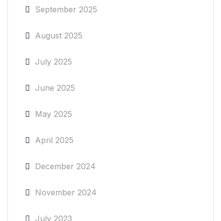
September 2025
August 2025
July 2025
June 2025
May 2025
April 2025
December 2024
November 2024
July 2023