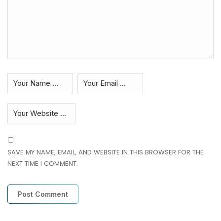
SAVE MY NAME, EMAIL, AND WEBSITE IN THIS BROWSER FOR THE
NEXT TIME I COMMENT.