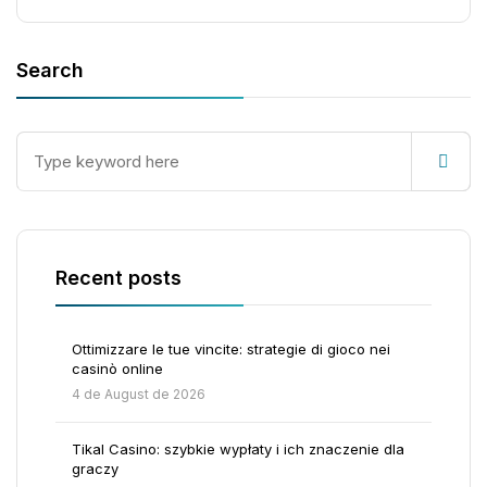
Search
Recent posts
Ottimizzare le tue vincite: strategie di gioco nei
casinò online
4 de August de 2026
Tikal Casino: szybkie wypłaty i ich znaczenie dla
graczy