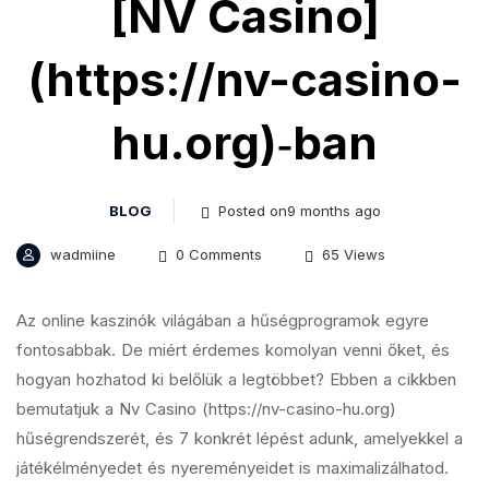
[NV Casino]
(https://nv-casino-
hu.org)‑ban
BLOG
Posted on9 months ago
wadmiine
0 Comments
65 Views
Az online kaszinók világában a hűségprogramok egyre
fontosabbak. De miért érdemes komolyan venni őket, és
hogyan hozhatod ki belőlük a legtöbbet? Ebben a cikkben
bemutatjuk a Nv Casino (https://nv-casino-hu.org)
hűségrendszerét, és 7 konkrét lépést adunk, amelyekkel a
játékélményedet és nyereményeidet is maximalizálhatod.