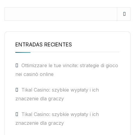
ENTRADAS RECIENTES
Ottimizzare le tue vincite: strategie di gioco
nei casinò online
Tikal Casino: szybkie wypłaty i ich
znaczenie dla graczy
Tikal Casino: szybkie wypłaty i ich
znaczenie dla graczy