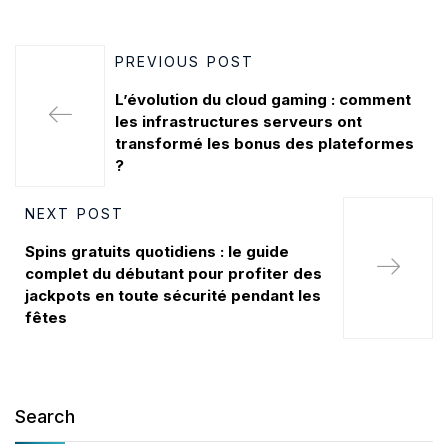
PREVIOUS POST
L’évolution du cloud gaming : comment
les infrastructures serveurs ont
transformé les bonus des plateformes
?
NEXT POST
Spins gratuits quotidiens : le guide
complet du débutant pour profiter des
jackpots en toute sécurité pendant les
fêtes
Search