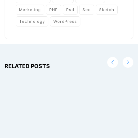
Marketing
PHP
Psd
Seo
Sketch
Technology
WordPress
RELATED POSTS