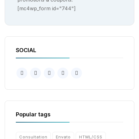
[mc4wp_form id="744"]
SOCIAL
Popular tags
Consultation
Envato
HTML/CSS