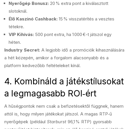
Nyerőgép Bonusz:
20 % extra pont a kiválasztott
slotoknál.
Élő Kaszinó Cashback:
15 % visszatérítés a vesztes
tétekre.
VIP Kihívás:
500 pont extra, ha 1 000 €-t játszol egy
héten.
Industry Secret:
A legjobb idő a promóciók kihasználására
a hét közepén, amikor a forgalom alacsonyabb és a
platform kedvezőbb feltételeket kínál.
4. Kombináld a játékstílusokat
a legmagasabb ROI‑ért
A hűségpontok nem csak a befizetésektől függnek, hanem
attól is, hogy milyen játékokat játszol. A magas RTP‑ű
nyerőgépek (például
Starburst
96,1 % RTP) gyorsabb