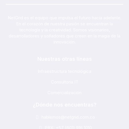
NetGrid es el equipo que impulsa el futuro hacia adelante.
En el corazón de nuestra pasión se encuentran la
tecnología y la creatividad. Somos visionarios,
desarrolladores y soñadores que creen en la magia de la
innovación.
Nuestras otras líneas
Infraestructura tecnológica
Consultoria IT
Comercialización
¿Dónde nos encuentras?
hablemos@netgrid.com.co
PBX: +57 (601) 916 1010