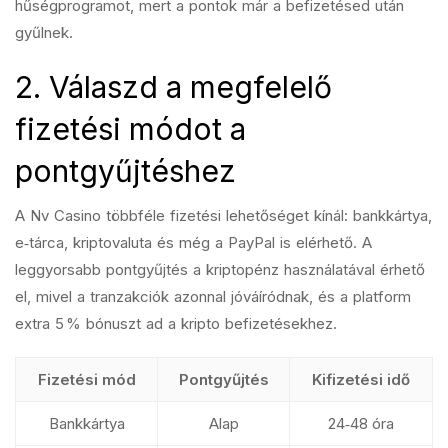
hűségprogramot, mert a pontok már a befizetésed után
gyűlnek.
2. Válaszd a megfelelő
fizetési módot a
pontgyűjtéshez
A Nv Casino többféle fizetési lehetőséget kínál: bankkártya,
e‑tárca, kriptovaluta és még a PayPal is elérhető. A
leggyorsabb pontgyűjtés a kriptopénz használatával érhető
el, mivel a tranzakciók azonnal jóváíródnak, és a platform
extra 5 % bónuszt ad a kripto befizetésekhez.
Fizetési mód
Pontgyűjtés
Kifizetési idő
Bankkártya
Alap
24‑48 óra