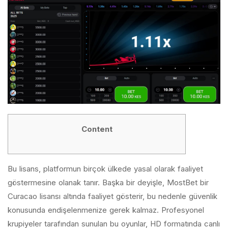
Content
Bu lisans, platformun birçok ülkede yasal olarak faaliyet
göstermesine olanak tanır. Başka bir deyişle, MostBet bir
Curacao lisansı altında faaliyet gösterir, bu nedenle güvenlik
konusunda endişelenmenize gerek kalmaz. Profesyonel
krupiyeler tarafından sunulan bu oyunlar, HD formatında canlı