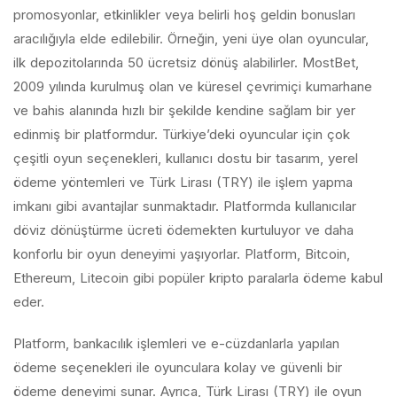
promosyonlar, etkinlikler veya belirli hoş geldin bonusları
aracılığıyla elde edilebilir. Örneğin, yeni üye olan oyuncular,
ilk depozitolarında 50 ücretsiz dönüş alabilirler. MostBet,
2009 yılında kurulmuş olan ve küresel çevrimiçi kumarhane
ve bahis alanında hızlı bir şekilde kendine sağlam bir yer
edinmiş bir platformdur. Türkiye’deki oyuncular için çok
çeşitli oyun seçenekleri, kullanıcı dostu bir tasarım, yerel
ödeme yöntemleri ve Türk Lirası (TRY) ile işlem yapma
imkanı gibi avantajlar sunmaktadır. Platformda kullanıcılar
döviz dönüştürme ücreti ödemekten kurtuluyor ve daha
konforlu bir oyun deneyimi yaşıyorlar. Platform, Bitcoin,
Ethereum, Litecoin gibi popüler kripto paralarla ödeme kabul
eder.
Platform, bankacılık işlemleri ve e-cüzdanlarla yapılan
ödeme seçenekleri ile oyunculara kolay ve güvenli bir
ödeme deneyimi sunar. Ayrıca, Türk Lirası (TRY) ile oyun