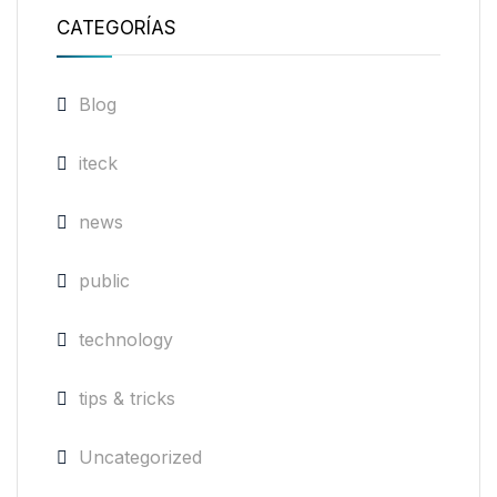
CATEGORÍAS
Blog
iteck
news
public
technology
tips & tricks
Uncategorized