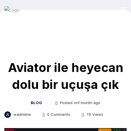
Aviator ile heyecan
dolu bir uçuşa çık
BLOG
Posted on1 month ago
wadmiine
0 Comments
79 Views