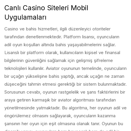
Canlı Casino Siteleri Mobil
Uygulamaları
Casino ve bahis hizmetleri, ilgili düzenleyici otoriteler
tarafından denetlenmektedir. Platform lisansı, oyuncuların
adil oyun koşulları altında bahis yaşayabilmelerini sağlar.
Lisanslı bir platform olarak, kullanıcıların kişisel ve finansal
bilgilerinin güvenliğini sağlamak için gelişmiş şifreleme
teknolojileri kullanılır. Aviator oyununun temelinde, oyuncuların
bir uçağın yükselişine bahis yaptığı, ancak uçağın ne zaman
düşeceğini tahmin etmesi gerektiği bir sistem bulunmaktadır.
Sorusunun cevabı, oyunun rastgelelik ve şans faktörlerini bir
araya getiren karmaşık bir aviator algoritması tarafından
yönetilmesinde yatmaktadır. Bu algoritma, her oyunun adil ve
öngörülemez olmasını sağlayarak, oyuncuların kazanma
şansının her oyun için eşit olmasına olanak tanır. Oyunun bu