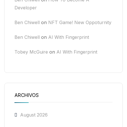
Developer
Ben Chiwell
on
NFT Game! New Oppoturnity
Ben Chiwell
on
AI With Fingerprint
Tobey McGuire
on
AI With Fingerprint
ARCHIVOS
August 2026