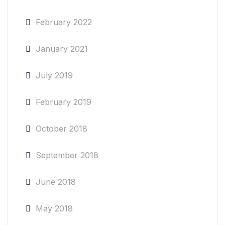
February 2022
January 2021
July 2019
February 2019
October 2018
September 2018
June 2018
May 2018