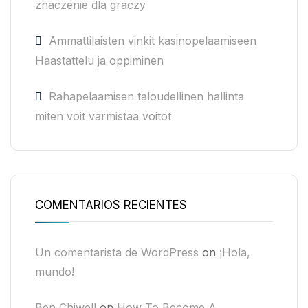
znaczenie dla graczy
Ammattilaisten vinkit kasinopelaamiseen
Haastattelu ja oppiminen
Rahapelaamisen taloudellinen hallinta
miten voit varmistaa voitot
COMENTARIOS RECIENTES
Un comentarista de WordPress
on
¡Hola,
mundo!
Ben Chiwell
on
How To Become A