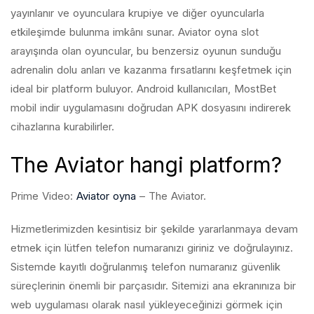
yayınlanır ve oyunculara krupiye ve diğer oyuncularla
etkileşimde bulunma imkânı sunar. Aviator oyna slot
arayışında olan oyuncular, bu benzersiz oyunun sunduğu
adrenalin dolu anları ve kazanma fırsatlarını keşfetmek için
ideal bir platform buluyor. Android kullanıcıları, MostBet
mobil indir uygulamasını doğrudan APK dosyasını indirerek
cihazlarına kurabilirler.
The Aviator hangi platform?
Prime Video:
Aviator oyna
– The Aviator.
Hizmetlerimizden kesintisiz bir şekilde yararlanmaya devam
etmek için lütfen telefon numaranızı giriniz ve doğrulayınız.
Sistemde kayıtlı doğrulanmış telefon numaranız güvenlik
süreçlerinin önemli bir parçasıdır. Sitemizi ana ekranınıza bir
web uygulaması olarak nasıl yükleyeceğinizi görmek için