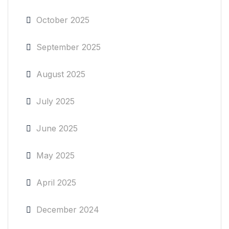
October 2025
September 2025
August 2025
July 2025
June 2025
May 2025
April 2025
December 2024