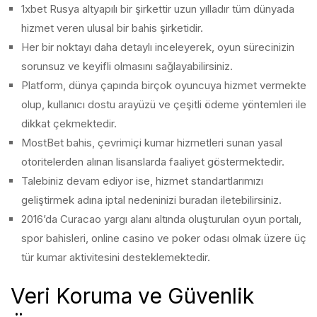
1xbet Rusya altyapılı bir şirkettir uzun yılladır tüm dünyada
hizmet veren ulusal bir bahis şirketidir.
Her bir noktayı daha detaylı inceleyerek, oyun sürecinizin
sorunsuz ve keyifli olmasını sağlayabilirsiniz.
Platform, dünya çapında birçok oyuncuya hizmet vermekte
olup, kullanıcı dostu arayüzü ve çeşitli ödeme yöntemleri ile
dikkat çekmektedir.
MostBet bahis, çevrimiçi kumar hizmetleri sunan yasal
otoritelerden alınan lisanslarda faaliyet göstermektedir.
Talebiniz devam ediyor ise, hizmet standartlarımızı
geliştirmek adına iptal nedeninizi buradan iletebilirsiniz.
2016’da Curacao yargı alanı altında oluşturulan oyun portalı,
spor bahisleri, online casino ve poker odası olmak üzere üç
tür kumar aktivitesini desteklemektedir.
Veri Koruma ve Güvenlik