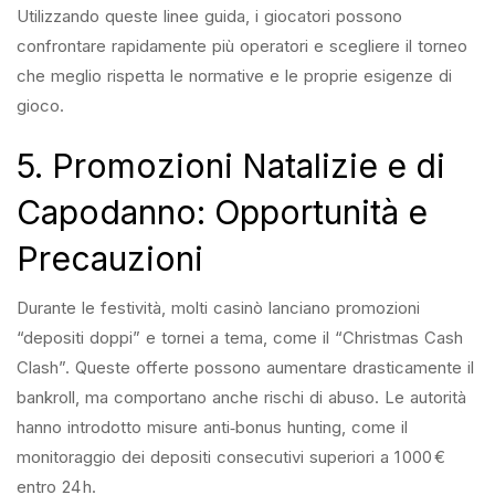
Utilizzando queste linee guida, i giocatori possono
confrontare rapidamente più operatori e scegliere il torneo
che meglio rispetta le normative e le proprie esigenze di
gioco.
5. Promozioni Natalizie e di
Capodanno: Opportunità e
Precauzioni
Durante le festività, molti casinò lanciano promozioni
“depositi doppi” e tornei a tema, come il “Christmas Cash
Clash”. Queste offerte possono aumentare drasticamente il
bankroll, ma comportano anche rischi di abuso. Le autorità
hanno introdotto misure anti‑bonus hunting, come il
monitoraggio dei depositi consecutivi superiori a 1 000 €
entro 24 h.