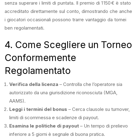
senza superare i limiti di puntata. Il premio di 1 150 € è stato
accreditato direttamente sul conto, dimostrando che anche
i giocatori occasionali possono trarre vantaggio da tornei
ben regolamentati.
4. Come Scegliere un Torneo
Conformemente
Regolamentato
Verifica della licenza
– Controlla che l’operatore sia
autorizzato da una giurisdizione riconosciuta (MGA,
AAMS).
Leggi i termini del bonus
– Cerca clausole su turnover,
limiti di scommessa e scadenze di payout.
Esamina le politiche di payout
– Un tempo di prelievo
inferiore a 5 giorni è segnale di buona pratica.