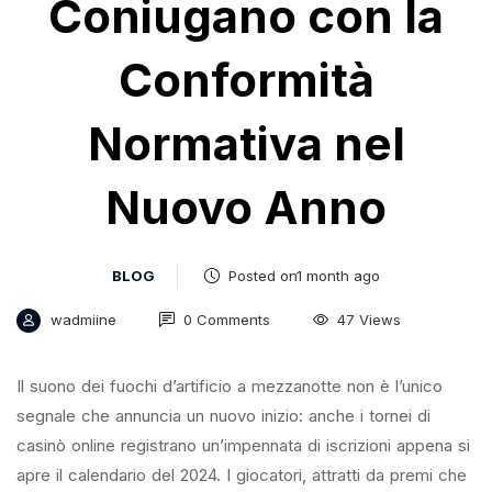
Coniugano con la
Conformità
Normativa nel
Nuovo Anno
BLOG
Posted on1 month ago
wadmiine
0 Comments
47 Views
Il suono dei fuochi d’artificio a mezzanotte non è l’unico
segnale che annuncia un nuovo inizio: anche i tornei di
casinò online registrano un’impennata di iscrizioni appena si
apre il calendario del 2024. I giocatori, attratti da premi che