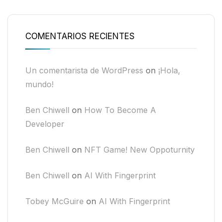
COMENTARIOS RECIENTES
Un comentarista de WordPress
on
¡Hola,
mundo!
Ben Chiwell
on
How To Become A
Developer
Ben Chiwell
on
NFT Game! New Oppoturnity
Ben Chiwell
on
AI With Fingerprint
Tobey McGuire
on
AI With Fingerprint