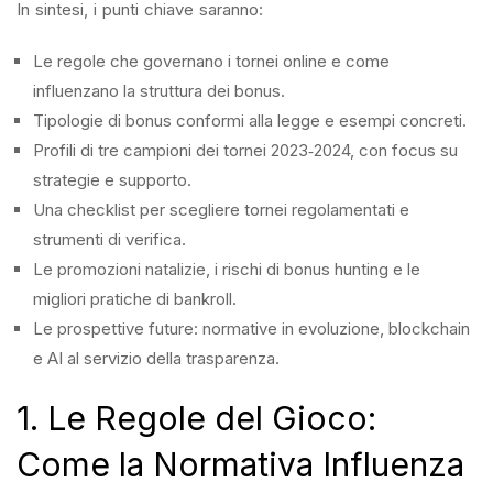
In sintesi, i punti chiave saranno:
Le regole che governano i tornei online e come
influenzano la struttura dei bonus.
Tipologie di bonus conformi alla legge e esempi concreti.
Profili di tre campioni dei tornei 2023‑2024, con focus su
strategie e supporto.
Una checklist per scegliere tornei regolamentati e
strumenti di verifica.
Le promozioni natalizie, i rischi di bonus hunting e le
migliori pratiche di bankroll.
Le prospettive future: normative in evoluzione, blockchain
e AI al servizio della trasparenza.
1. Le Regole del Gioco:
Come la Normativa Influenza