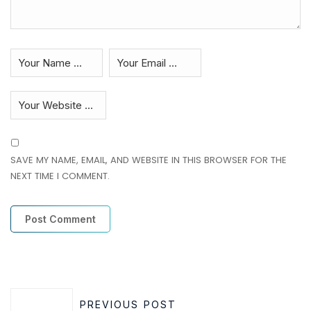
SAVE MY NAME, EMAIL, AND WEBSITE IN THIS BROWSER FOR THE
NEXT TIME I COMMENT.
PREVIOUS POST