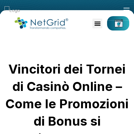
Vincitori dei Tornei
di Casinò Online –
Come le Promozioni
di Bonus si