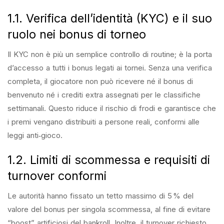
1.1. Verifica dell’identità (KYC) e il suo
ruolo nei bonus di torneo
Il KYC non è più un semplice controllo di routine; è la porta
d’accesso a tutti i bonus legati ai tornei. Senza una verifica
completa, il giocatore non può ricevere né il bonus di
benvenuto né i crediti extra assegnati per le classifiche
settimanali. Questo riduce il rischio di frodi e garantisce che
i premi vengano distribuiti a persone reali, conformi alle
leggi anti‑gioco.
1.2. Limiti di scommessa e requisiti di
turnover conformi
Le autorità hanno fissato un tetto massimo di 5 % del
valore del bonus per singola scommessa, al fine di evitare
“boost” artificiosi del bankroll. Inoltre, il turnover richiesto