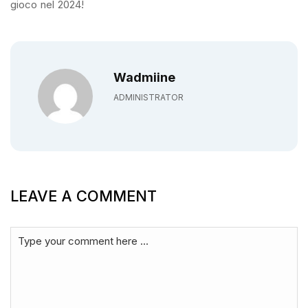
gioco nel 2024!
Wadmiine
ADMINISTRATOR
LEAVE A COMMENT