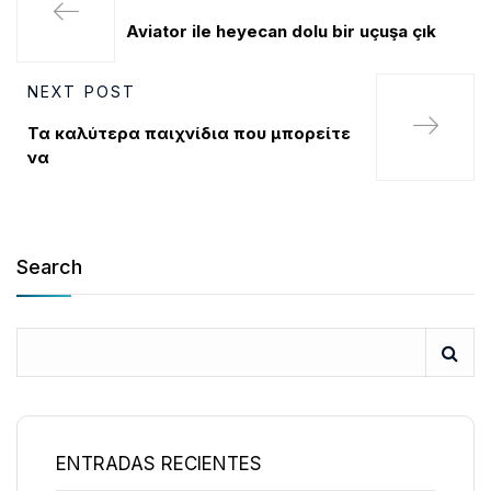
Aviator ile heyecan dolu bir uçuşa çık
NEXT POST
Τα καλύτερα παιχνίδια που μπορείτε
να
Search
ENTRADAS RECIENTES