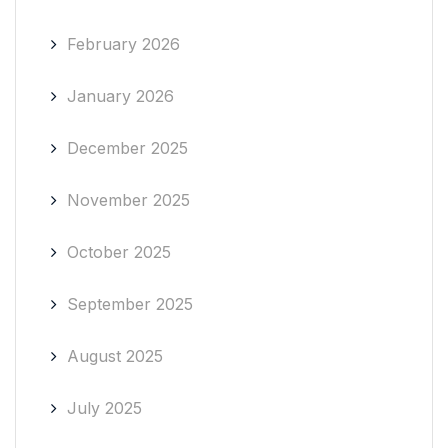
February 2026
January 2026
December 2025
November 2025
October 2025
September 2025
August 2025
July 2025