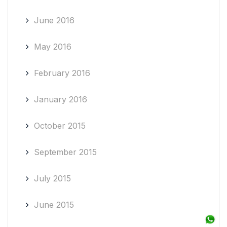
June 2016
May 2016
February 2016
January 2016
October 2015
September 2015
July 2015
June 2015