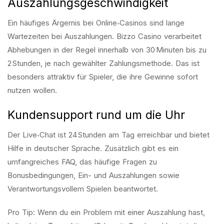
Auszahlungsgeschwindigkeit
Ein häufiges Ärgernis bei Online‑Casinos sind lange
Wartezeiten bei Auszahlungen. Bizzo Casino verarbeitet
Abhebungen in der Regel innerhalb von 30 Minuten bis zu
2 Stunden, je nach gewählter Zahlungsmethode. Das ist
besonders attraktiv für Spieler, die ihre Gewinne sofort
nutzen wollen.
Kundensupport rund um die Uhr
Der Live‑Chat ist 24 Stunden am Tag erreichbar und bietet
Hilfe in deutscher Sprache. Zusätzlich gibt es ein
umfangreiches FAQ, das häufige Fragen zu
Bonusbedingungen, Ein- und Auszahlungen sowie
Verantwortungsvollem Spielen beantwortet.
Pro Tip: Wenn du ein Problem mit einer Auszahlung hast,