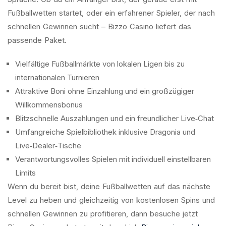
Fußballwetten startet, oder ein erfahrener Spieler, der nach
schnellen Gewinnen sucht – Bizzo Casino liefert das
passende Paket.
Vielfältige Fußballmärkte von lokalen Ligen bis zu
internationalen Turnieren
Attraktive Boni ohne Einzahlung und ein großzügiger
Willkommensbonus
Blitzschnelle Auszahlungen und ein freundlicher Live‑Chat
Umfangreiche Spielbibliothek inklusive Dragonia und
Live‑Dealer‑Tische
Verantwortungsvolles Spielen mit individuell einstellbaren
Limits
Wenn du bereit bist, deine Fußballwetten auf das nächste
Level zu heben und gleichzeitig von kostenlosen Spins und
schnellen Gewinnen zu profitieren, dann besuche jetzt