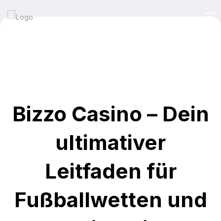
Bizzo Casino – Dein
ultimativer
Leitfaden für
Fußballwetten und