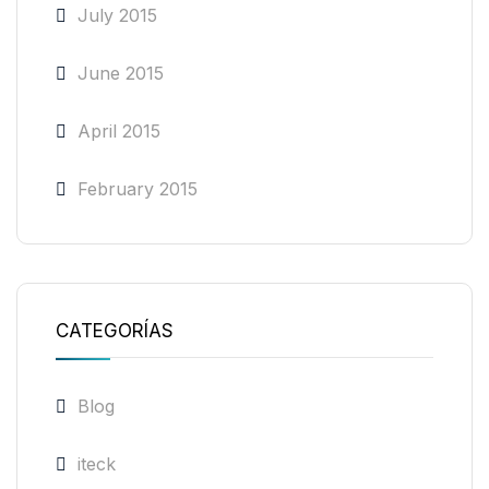
July 2015
June 2015
April 2015
February 2015
CATEGORÍAS
Blog
iteck