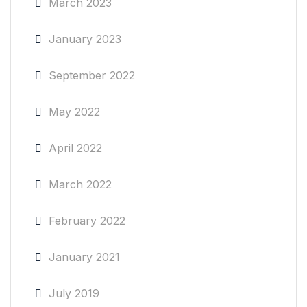
March 2023
January 2023
September 2022
May 2022
April 2022
March 2022
February 2022
January 2021
July 2019