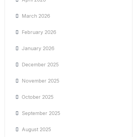
March 2026
February 2026
January 2026
December 2025
November 2025
October 2025
September 2025
August 2025