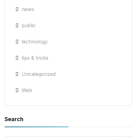
news
public
technology
tips & tricks
Uncategorized
Web
Search