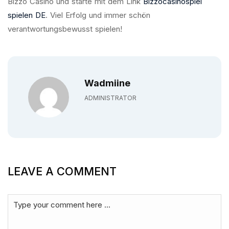
Bizzo Casino und starte mit dem Link
Bizzocasinospiel
spielen DE
. Viel Erfolg und immer schön
verantwortungsbewusst spielen!
Wadmiine
ADMINISTRATOR
LEAVE A COMMENT