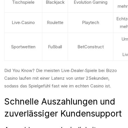
Tischspiele
Blackjack
Evolution Gaming
mehr
Echtz
Live‑Casino
Roulette
Playtech
meh
Um
Sportwetten
Fußball
BetConstruct
Li
Did You Know? Die meisten Live‑Dealer‑Spiele bei Bizzo
Casino laufen mit einer Latenz von unter 2 Sekunden,
sodass das Spielgefühl fast wie im echten Casino ist.
Schnelle Auszahlungen und
zuverlässiger Kundensupport