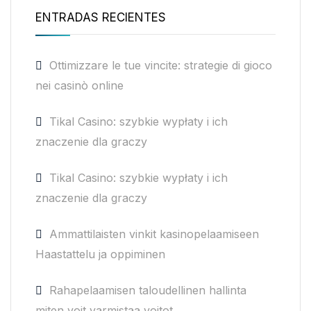
ENTRADAS RECIENTES
Ottimizzare le tue vincite: strategie di gioco
nei casinò online
Tikal Casino: szybkie wypłaty i ich
znaczenie dla graczy
Tikal Casino: szybkie wypłaty i ich
znaczenie dla graczy
Ammattilaisten vinkit kasinopelaamiseen
Haastattelu ja oppiminen
Rahapelaamisen taloudellinen hallinta
miten voit varmistaa voitot