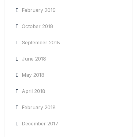
February 2019
October 2018
September 2018
June 2018
May 2018
April 2018
February 2018
December 2017