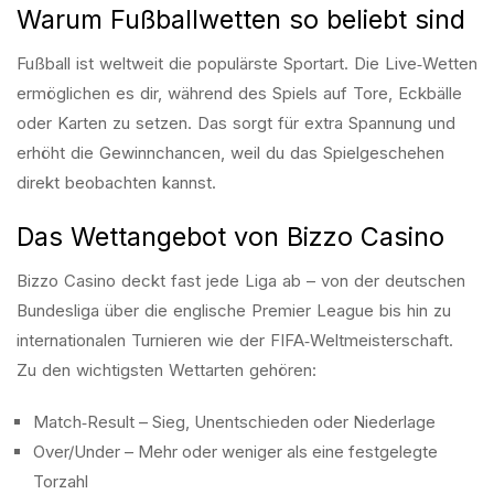
Warum Fußballwetten so beliebt sind
Fußball ist weltweit die populärste Sportart. Die Live‑Wetten
ermöglichen es dir, während des Spiels auf Tore, Eckbälle
oder Karten zu setzen. Das sorgt für extra Spannung und
erhöht die Gewinnchancen, weil du das Spielgeschehen
direkt beobachten kannst.
Das Wettangebot von Bizzo Casino
Bizzo Casino deckt fast jede Liga ab – von der deutschen
Bundesliga über die englische Premier League bis hin zu
internationalen Turnieren wie der FIFA‑Weltmeisterschaft.
Zu den wichtigsten Wettarten gehören:
Match‑Result – Sieg, Unentschieden oder Niederlage
Over/Under – Mehr oder weniger als eine festgelegte
Torzahl