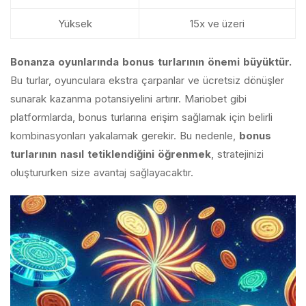
Yüksek
15x ve üzeri
Bonanza oyunlarında bonus turlarının önemi büyüktür.
Bu turlar, oyunculara ekstra çarpanlar ve ücretsiz dönüşler
sunarak kazanma potansiyelini artırır. Mariobet gibi
platformlarda, bonus turlarına erişim sağlamak için belirli
kombinasyonları yakalamak gerekir. Bu nedenle,
bonus
turlarının nasıl tetiklendiğini öğrenmek
, stratejinizi
oluştururken size avantaj sağlayacaktır.