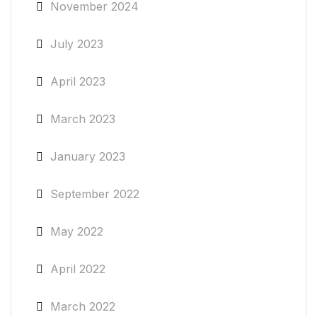
November 2024
July 2023
April 2023
March 2023
January 2023
September 2022
May 2022
April 2022
March 2022