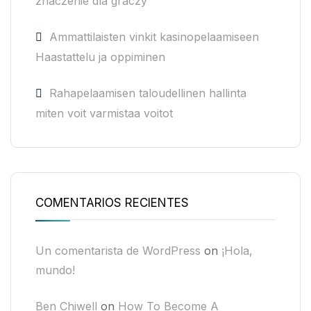
znaczenie dla graczy
Ammattilaisten vinkit kasinopelaamiseen
Haastattelu ja oppiminen
Rahapelaamisen taloudellinen hallinta
miten voit varmistaa voitot
COMENTARIOS RECIENTES
Un comentarista de WordPress
on
¡Hola,
mundo!
Ben Chiwell
on
How To Become A