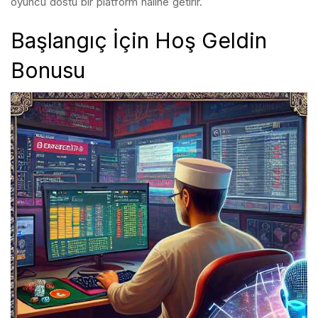
oyuncu dostu bir platform haline getirir.
Başlangıç İçin Hoş Geldin
Bonusu