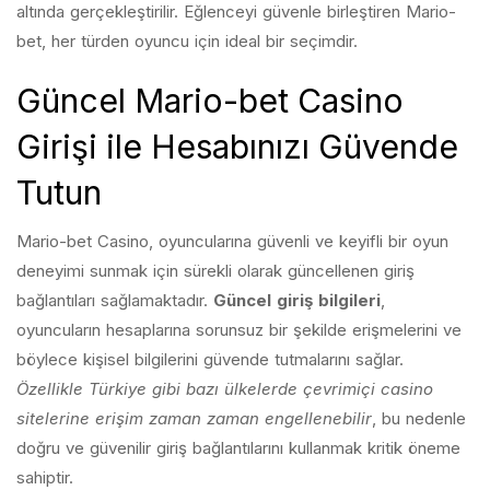
altında gerçekleştirilir. Eğlenceyi güvenle birleştiren Mario-
bet, her türden oyuncu için ideal bir seçimdir.
Güncel Mario-bet Casino
Girişi ile Hesabınızı Güvende
Tutun
Mario-bet Casino, oyuncularına güvenli ve keyifli bir oyun
deneyimi sunmak için sürekli olarak güncellenen giriş
bağlantıları sağlamaktadır.
Güncel giriş bilgileri
,
oyuncuların hesaplarına sorunsuz bir şekilde erişmelerini ve
böylece kişisel bilgilerini güvende tutmalarını sağlar.
Özellikle Türkiye gibi bazı ülkelerde çevrimiçi casino
sitelerine erişim zaman zaman engellenebilir
, bu nedenle
doğru ve güvenilir giriş bağlantılarını kullanmak kritik öneme
sahiptir.