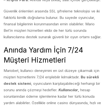
Güvenlik önlemleri arasında SSL şifreleme teknolojisi ve iki
faktörlü kimlik doğrulama bulunur. Bu sayede oyuncular,
finansal bilgilerinin korunmasından emin olabilirler. Mario
Bet’in müşteri hizmetleri ekibi de her türlü sorunda
kullanıcılarına destek sunarak güvenli bir oyun ortamı sağlar.
Anında Yardım İçin 7/24
Müşteri Hizmetleri
Mariobet, kullanıcı deneyimini en üst düzeye çıkarmak için
müşteri hizmetlerini 7/24 erişilebilir kılmaktadır.
Bu sürekli
destek sistemi
, oyuncuların karşılaşabileceği herhangi bir
sorunu anında çözmeyi hedefler.
Kullanıcılar
,
hesap
sorunlarından ödeme işlemlerine kadar her türlü konuda
yardım alabilirler. Özellikle online casino dünyasında, hızlı ve