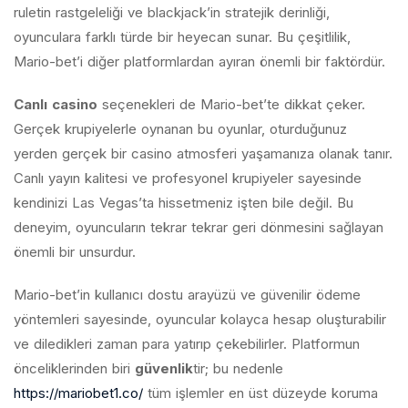
ruletin rastgeleliği ve blackjack’in stratejik derinliği,
oyunculara farklı türde bir heyecan sunar. Bu çeşitlilik,
Mario-bet’i diğer platformlardan ayıran önemli bir faktördür.
Canlı casino
seçenekleri de Mario-bet’te dikkat çeker.
Gerçek krupiyelerle oynanan bu oyunlar, oturduğunuz
yerden gerçek bir casino atmosferi yaşamanıza olanak tanır.
Canlı yayın kalitesi ve profesyonel krupiyeler sayesinde
kendinizi Las Vegas’ta hissetmeniz işten bile değil. Bu
deneyim, oyuncuların tekrar tekrar geri dönmesini sağlayan
önemli bir unsurdur.
Mario-bet’in kullanıcı dostu arayüzü ve güvenilir ödeme
yöntemleri sayesinde, oyuncular kolayca hesap oluşturabilir
ve diledikleri zaman para yatırıp çekebilirler. Platformun
önceliklerinden biri
güvenlik
tir; bu nedenle
https://mariobet1.co/
tüm işlemler en üst düzeyde koruma