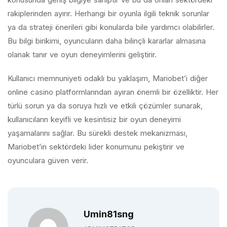
rakiplerinden ayırır. Herhangi bir oyunla ilgili teknik sorunlar
ya da strateji önerileri gibi konularda bile yardımcı olabilirler.
Bu bilgi birikimi, oyuncuların daha bilinçli kararlar almasına
olanak tanır ve oyun deneyimlerini geliştirir.
Kullanıcı memnuniyeti odaklı bu yaklaşım, Mariobet’i diğer
online casino platformlarından ayıran önemli bir özelliktir. Her
türlü sorun ya da soruya hızlı ve etkili çözümler sunarak,
kullanıcıların keyifli ve kesintisiz bir oyun deneyimi
yaşamalarını sağlar. Bu sürekli destek mekanizması,
Mariobet’in sektördeki lider konumunu pekiştirir ve
oyunculara güven verir.
Umin81sng