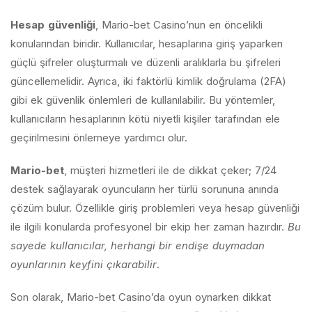
Hesap güvenliği
, Mario-bet Casino’nun en öncelikli
konularından biridir. Kullanıcılar, hesaplarına giriş yaparken
güçlü şifreler oluşturmalı ve düzenli aralıklarla bu şifreleri
güncellemelidir. Ayrıca, iki faktörlü kimlik doğrulama (2FA)
gibi ek güvenlik önlemleri de kullanılabilir. Bu yöntemler,
kullanıcıların hesaplarının kötü niyetli kişiler tarafından ele
geçirilmesini önlemeye yardımcı olur.
Mario-bet
, müşteri hizmetleri ile de dikkat çeker; 7/24
destek sağlayarak oyuncuların her türlü sorununa anında
çözüm bulur. Özellikle giriş problemleri veya hesap güvenliği
ile ilgili konularda profesyonel bir ekip her zaman hazırdır.
Bu
sayede kullanıcılar, herhangi bir endişe duymadan
oyunlarının keyfini çıkarabilir
.
Son olarak, Mario-bet Casino’da oyun oynarken dikkat