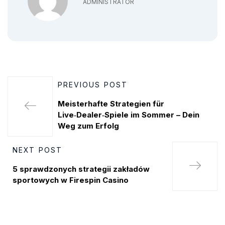
ADMINISTRATOR
PREVIOUS POST
Meisterhafte Strategien für
Live‑Dealer‑Spiele im Sommer – Dein
Weg zum Erfolg
NEXT POST
5 sprawdzonych strategii zakładów
sportowych w Firespin Casino