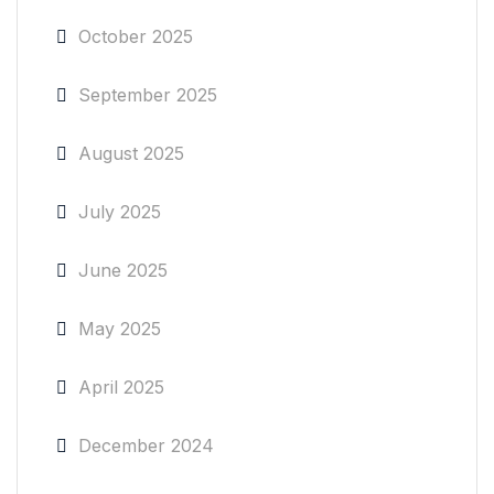
October 2025
September 2025
August 2025
July 2025
June 2025
May 2025
April 2025
December 2024