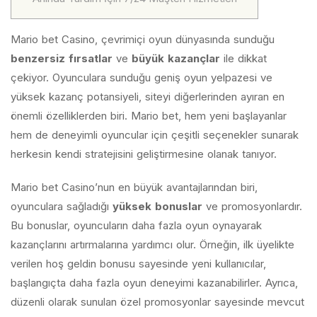
Mario bet Casino, çevrimiçi oyun dünyasında sunduğu
benzersiz fırsatlar
ve
büyük kazançlar
ile dikkat
çekiyor. Oyunculara sunduğu geniş oyun yelpazesi ve
yüksek kazanç potansiyeli, siteyi diğerlerinden ayıran en
önemli özelliklerden biri. Mario bet, hem yeni başlayanlar
hem de deneyimli oyuncular için çeşitli seçenekler sunarak
herkesin kendi stratejisini geliştirmesine olanak tanıyor.
Mario bet Casino’nun en büyük avantajlarından biri,
oyunculara sağladığı
yüksek bonuslar
ve promosyonlardır.
Bu bonuslar, oyuncuların daha fazla oyun oynayarak
kazançlarını artırmalarına yardımcı olur. Örneğin, ilk üyelikte
verilen hoş geldin bonusu sayesinde yeni kullanıcılar,
başlangıçta daha fazla oyun deneyimi kazanabilirler. Ayrıca,
düzenli olarak sunulan özel promosyonlar sayesinde mevcut