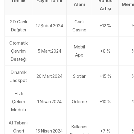
Yenilik
Yayın Tarihi
Bonus
Alanı
Memn
Artışı
3D Canlı
Canlı
12 Şubat 2024
+12 %
Dağıtıcı
Casino
Otomatik
Mobil
Çevrim
5 Mart 2024
+8 %
App
Desteği
Dinamik
20 Mart 2024
Slotlar
+15 %
Jackpot
Hızlı
Çekim
1 Nisan 2024
Ödeme
+10 %
Modülü
AI Tabanlı
Kullanıcı
Öneri
15 Nisan 2024
+7 %