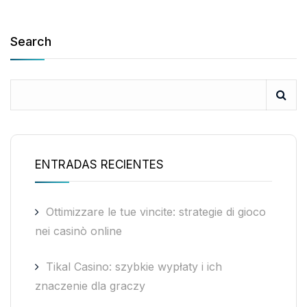
Search
ENTRADAS RECIENTES
Ottimizzare le tue vincite: strategie di gioco
nei casinò online
Tikal Casino: szybkie wypłaty i ich
znaczenie dla graczy