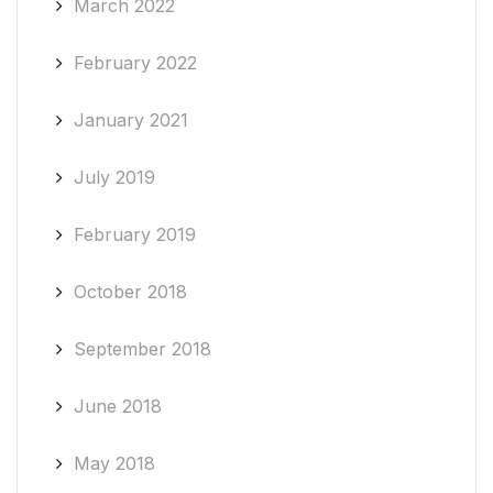
March 2022
February 2022
January 2021
July 2019
February 2019
October 2018
September 2018
June 2018
May 2018