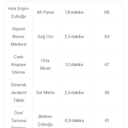
Hızlı Erişim
Alt Panel
1,8 dakika
68
Çubuğu
Kişisel
Bonus
Sağ Üst
2,5 dakika
54
Merkezi
Canlı
Orta
Krupiye
3,1 dakika
47
Ekran
İzleme
Dinamik
Jackpot
Sol Menü
2,0 dakika
39
Takibi
Özel
Bildirim
Turnuva
0,9 dakika
61
Çubuğu