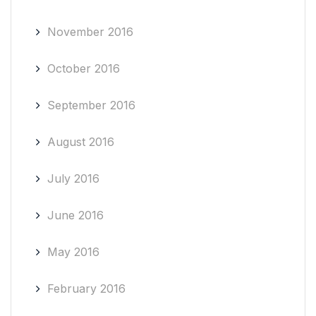
November 2016
October 2016
September 2016
August 2016
July 2016
June 2016
May 2016
February 2016