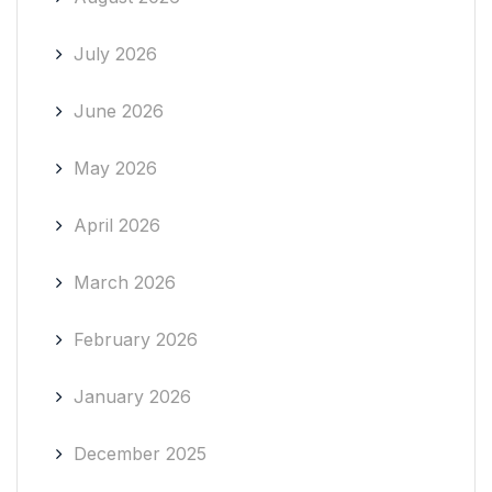
July 2026
June 2026
May 2026
April 2026
March 2026
February 2026
January 2026
December 2025