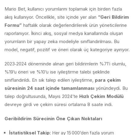
Mario Bet, kullanıcı yorumlarını toplamak için birden fazla
akış kullanıyor. Öncelikle, site içinde yer alan
“Geri Bildirim
Formu”
haftalık olarak değerlendirilerek ürün yöneticilerine
raporlanıyor. İkinci akış, sosyal medya kanallarında oluşan
yorumların bir yapay zeka modeliyle sınıflandırılması. Bu
model, negatif, pozitif ve öneri olarak üç kategoriye ayırıyor.
2023‑2024 döneminde alınan geri bildirimlerin %71’i olumlu,
%19’u öneri ve %10’u ise iyileştirme talebi şeklinde
sınıflandırıldı. En sık talep edilen iyileştirme,
para çekim
süresinin 24 saat içinde tamamlanması
yönündeydi. Bu
talep doğrultusunda, Mayıs 2024’te
Hızlı Çekim Modülü
devreye girdi ve çekim süresi ortalama 8 saate indi.
Geribildirim Sürecinin Öne Çıkan Noktaları
İstatistiksel Takip
: Her ay 15 000’den fazla yorum