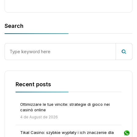
Search
Recent posts
Ottimizzare le tue vincite: strategie di gioco nei
casinò online
4 de August de 2026
Tikal Casino: szybkie wypłaty i ich znaczenie dla