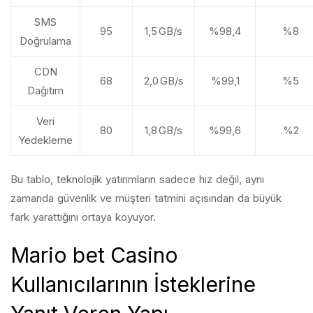
SMS
95
1,5 GB/s
%98,4
%8
Doğrulama
CDN
68
2,0 GB/s
%99,1
%5
Dağıtım
Veri
80
1,8 GB/s
%99,6
%2
Yedekleme
Bu tablo, teknolojik yatırımların sadece hız değil, aynı
zamanda güvenlik ve müşteri tatmini açısından da büyük
fark yarattığını ortaya koyuyor.
Mario bet Casino
Kullanıcılarının İsteklerine