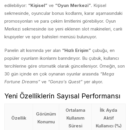
edilebiliyor:
“Kişisel”
ve
“Oyun Merkezi”
. Kişisel
sekmesinde, oyuncular bonus kodlarını, karar aşamasındaki
promosyonları ve para çekim limitlerini görebiliyor. Oyun
Merkezi sekmesinde ise yeni eklenen slot makineleri, canlı
krupiyeler ve spor bahisleri menüsü bulunuyor.
Panelin alt kısmında yer alan
“Hızlı Erişim”
çubuğu, en
popüler oyunların ikonlarını barındırıyor. Bu çubuk, kullanıcı
tercihlerine göre otomatik olarak güncelleniyor. Örneğin, son
30 gün içinde en çok oynanan oyunlar arasında
“Mega
Fortune Dreams”
ve
“Gonzo’s Quest”
yer alıyor.
Yeni Özelliklerin Sayısal Performansı
Ortalama
İlk Ayda
Görünüm
Özellik
Kullanım
Aktif
Konumu
Süresi
Kullanıcı (%)