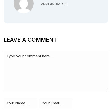
ADMINISTRATOR
LEAVE A COMMENT