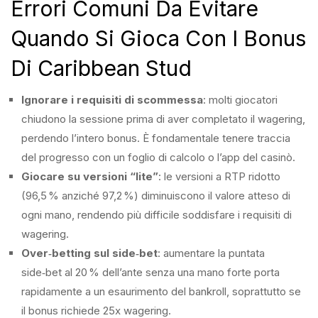
Errori Comuni Da Evitare
Quando Si Gioca Con I Bonus
Di Caribbean Stud
Ignorare i requisiti di scommessa
: molti giocatori
chiudono la sessione prima di aver completato il wagering,
perdendo l’intero bonus. È fondamentale tenere traccia
del progresso con un foglio di calcolo o l’app del casinò.
Giocare su versioni “lite”
: le versioni a RTP ridotto
(96,5 % anziché 97,2 %) diminuiscono il valore atteso di
ogni mano, rendendo più difficile soddisfare i requisiti di
wagering.
Over‑betting sul side‑bet
: aumentare la puntata
side‑bet al 20 % dell’ante senza una mano forte porta
rapidamente a un esaurimento del bankroll, soprattutto se
il bonus richiede 25x wagering.