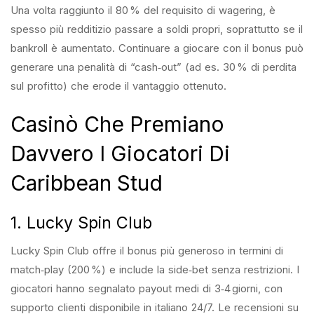
Una volta raggiunto il 80 % del requisito di wagering, è
spesso più redditizio passare a soldi propri, soprattutto se il
bankroll è aumentato. Continuare a giocare con il bonus può
generare una penalità di “cash‑out” (ad es. 30 % di perdita
sul profitto) che erode il vantaggio ottenuto.
Casinò Che Premiano
Davvero I Giocatori Di
Caribbean Stud
1. Lucky Spin Club
Lucky Spin Club offre il bonus più generoso in termini di
match‑play (200 %) e include la side‑bet senza restrizioni. I
giocatori hanno segnalato payout medi di 3‑4 giorni, con
supporto clienti disponibile in italiano 24/7. Le recensioni su