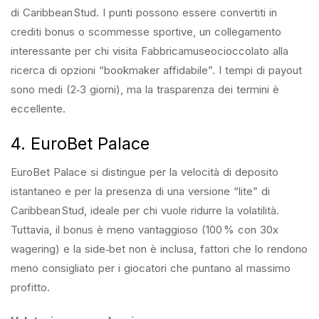
di Caribbean Stud. I punti possono essere convertiti in
crediti bonus o scommesse sportive, un collegamento
interessante per chi visita Fabbricamuseocioccolato alla
ricerca di opzioni “bookmaker affidabile”. I tempi di payout
sono medi (2‑3 giorni), ma la trasparenza dei termini è
eccellente.
4. EuroBet Palace
EuroBet Palace si distingue per la velocità di deposito
istantaneo e per la presenza di una versione “lite” di
Caribbean Stud, ideale per chi vuole ridurre la volatilità.
Tuttavia, il bonus è meno vantaggioso (100 % con 30x
wagering) e la side‑bet non è inclusa, fattori che lo rendono
meno consigliato per i giocatori che puntano al massimo
profitto.