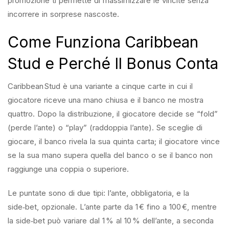
promozione ti permette di massimizzare le vincite senza
incorrere in sorprese nascoste.
Come Funziona Caribbean
Stud e Perché Il Bonus Conta
Caribbean Stud è una variante a cinque carte in cui il
giocatore riceve una mano chiusa e il banco ne mostra
quattro. Dopo la distribuzione, il giocatore decide se “fold”
(perde l’ante) o “play” (raddoppia l’ante). Se sceglie di
giocare, il banco rivela la sua quinta carta; il giocatore vince
se la sua mano supera quella del banco o se il banco non
raggiunge una coppia o superiore.
Le puntate sono di due tipi: l’ante, obbligatoria, e la
side‑bet, opzionale. L’ante parte da 1 € fino a 100 €, mentre
la side‑bet può variare dal 1 % al 10 % dell’ante, a seconda