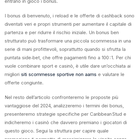
entrano in gioco i bonus.
I bonus di benvenuto, i reload e le offerte di cashback sono
diventati veri e propri strumenti per aumentare il capitale di
partenza e per ridurre il rischio iniziale. Un bonus ben
strutturato può trasformare una piccola scommessa in una
serie di mani profittevoli, soprattutto quando si sfrutta la
puntata side‑bet, che offre pagamenti fino a 100 : 1. Per chi
vuole combinare sport e casinò, è utile dare un’occhiata ai
migliori
siti scommesse sportive non aams
e valutare le
offerte congiunte.
Nel resto dell’articolo confronteremo le proposte più
vantaggiose del 2024, analizzeremo i termini dei bonus,
presenteremo strategie specifiche per Caribbean Stud e
indicheremo i casinò che davvero premiano i giocatori di
questo gioco. Segui la struttura per capire quale