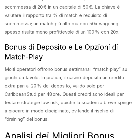
scommessa di 20 € in un capitale di 50 €. La chiave è
valutare il rapporto tra % di match e requisito di
scommessa; un match più alto ma con 50x wagering
spesso risulta meno profittevole di un 100 % con 20x.
Bonus di Deposito e Le Opzioni di
Match‑Play
Molti operatori offrono bonus settimanali “match‑play” su
giochi da tavolo. In pratica, il casinò deposita un credito
extra pari al 20 % del deposito, valido solo per
Caribbean Stud per 48 ore. Questi crediti sono ideali per
testare strategie low‑risk, poiché la scadenza breve spinge
a giocare in modo disciplinato, evitando il rischio di
“draining” del bonus.
Analisi dei Migliori Bonus