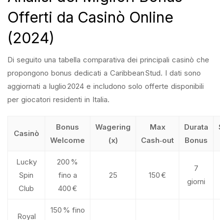
Offerti da Casinò Online
(2024)
Di seguito una tabella comparativa dei principali casinò che
propongono bonus dedicati a Caribbean Stud. I dati sono
aggiornati a luglio 2024 e includono solo offerte disponibili
per giocatori residenti in Italia.
Bonus
Wagering
Max
Durata
Casinò
Welcome
(x)
Cash‑out
Bonus
Lucky
200 %
7
Spin
fino a
25
150 €
giorni
Club
400 €
150 % fino
Royal