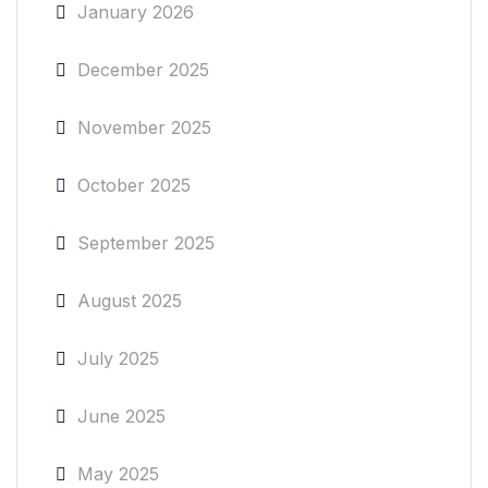
January 2026
December 2025
November 2025
October 2025
September 2025
August 2025
July 2025
June 2025
May 2025