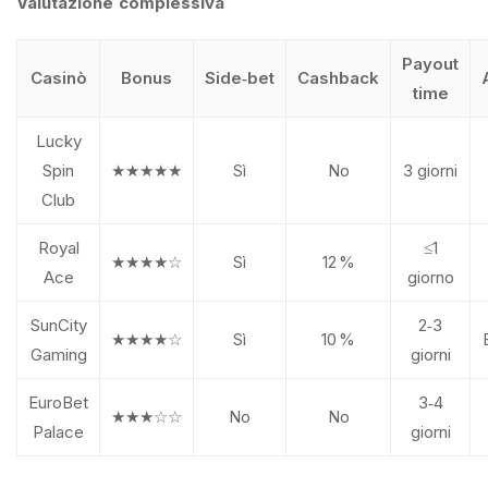
Valutazione complessiva
Payout
Casinò
Bonus
Side‑bet
Cashback
time
Lucky
Spin
★★★★★
Sì
No
3 giorni
Club
Royal
≤1
★★★★☆
Sì
12 %
Ace
giorno
SunCity
2‑3
★★★★☆
Sì
10 %
Gaming
giorni
EuroBet
3‑4
★★★☆☆
No
No
Palace
giorni