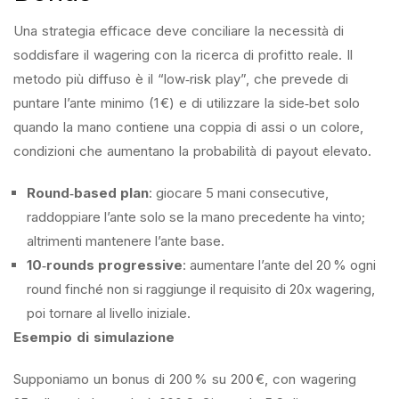
Una strategia efficace deve conciliare la necessità di
soddisfare il wagering con la ricerca di profitto reale. Il
metodo più diffuso è il “low‑risk play”, che prevede di
puntare l’ante minimo (1 €) e di utilizzare la side‑bet solo
quando la mano contiene una coppia di assi o un colore,
condizioni che aumentano la probabilità di payout elevato.
Round‑based plan
: giocare 5 mani consecutive,
raddoppiare l’ante solo se la mano precedente ha vinto;
altrimenti mantenere l’ante base.
10‑rounds progressive
: aumentare l’ante del 20 % ogni
round finché non si raggiunge il requisito di 20x wagering,
poi tornare al livello iniziale.
Esempio di simulazione
Supponiamo un bonus di 200 % su 200 €, con wagering