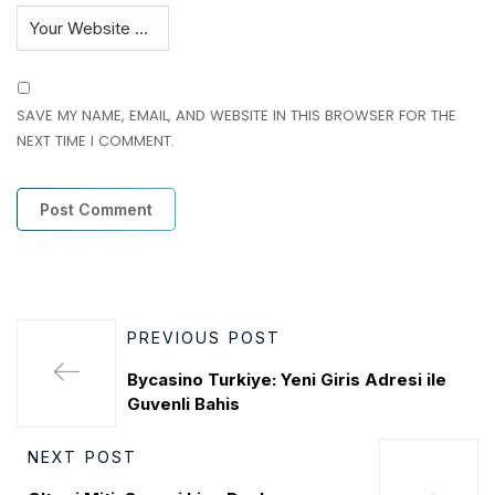
SAVE MY NAME, EMAIL, AND WEBSITE IN THIS BROWSER FOR THE
NEXT TIME I COMMENT.
PREVIOUS POST
Bycasino Turkiye: Yeni Giris Adresi ile
Guvenli Bahis
NEXT POST