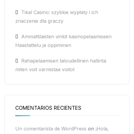
Tikal Casino: szybkie wypłaty i ich
znaczenie dla graczy
Ammattilaisten vinkit kasinopelaamiseen
Haastattelu ja oppiminen
Rahapelaamisen taloudellinen hallinta
miten voit varmistaa voitot
COMENTARIOS RECIENTES
Un comentarista de WordPress
on
¡Hola,