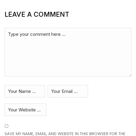
LEAVE A COMMENT
SAVE MY NAME, EMAIL, AND WEBSITE IN THIS BROWSER FOR THE