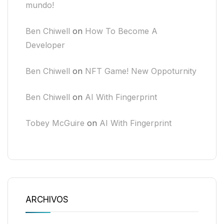
mundo!
Ben Chiwell
on
How To Become A
Developer
Ben Chiwell
on
NFT Game! New Oppoturnity
Ben Chiwell
on
AI With Fingerprint
Tobey McGuire
on
AI With Fingerprint
ARCHIVOS