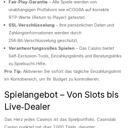
Fair‑Play‑Garantie
– Alle Spiele werden von
unabhängigen Prüflabors wie eCOGRA auf korrekte
RTP‑Werte (Return to Player) getestet.
SSL‑Verschlüsselung
– Ihre persönlichen Daten und
Zahlungsinformationen werden durch
256‑Bit‑Verschlüsselung geschützt.
Verantwortungsvolles Spielen
– Das Casino bietet
Self‑Exclusion‑Tools, Einzahlungslimits und Beratungslinks
zu Spielsucht‑Hilfe.
Pro Tip:
Aktivieren Sie sofort das tägliche Einzahlungslimit
im Kontobereich, um Ihr Budget zu kontrollieren.
Spielangebot – Von Slots bis
Live‑Dealer
Das Herz jedes Casinos ist das Spielportfolio. Casinolab
Casino punktet mit über 2 000 Titeln, darunter: