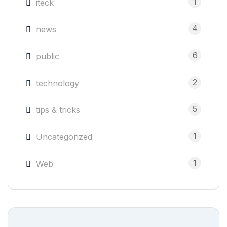
1
iteck
4
news
6
public
2
technology
5
tips & tricks
1
Uncategorized
1
Web