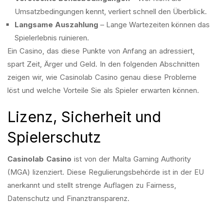
Umsatzbedingungen kennt, verliert schnell den Überblick.
Langsame Auszahlung
– Lange Wartezeiten können das
Spielerlebnis ruinieren.
Ein Casino, das diese Punkte von Anfang an adressiert,
spart Zeit, Ärger und Geld. In den folgenden Abschnitten
zeigen wir, wie Casinolab Casino genau diese Probleme
löst und welche Vorteile Sie als Spieler erwarten können.
Lizenz, Sicherheit und
Spieler­schutz
Casinolab Casino
ist von der Malta Gaming Authority
(MGA) lizenziert. Diese Regulierungsbehörde ist in der EU
anerkannt und stellt strenge Auflagen zu Fairness,
Datenschutz und Finanztransparenz.