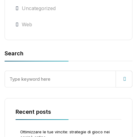
Uncategorized
Web
Search
Recent posts
Ottimizzare le tue vincite: strategie di gioco nei