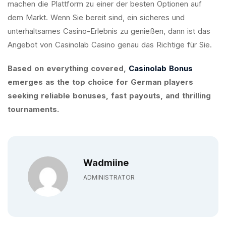
machen die Plattform zu einer der besten Optionen auf
dem Markt. Wenn Sie bereit sind, ein sicheres und
unterhaltsames Casino-Erlebnis zu genießen, dann ist das
Angebot von Casinolab Casino genau das Richtige für Sie.
Based on everything covered,
Casinolab Bonus
emerges as the top choice for German players
seeking reliable bonuses, fast payouts, and thrilling
tournaments.
Wadmiine
ADMINISTRATOR