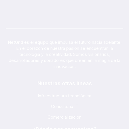
NetGrid es el equipo que impulsa el futuro hacia adelante.
En el corazón de nuestra pasión se encuentran la
tecnología y la creatividad. Somos visionarios,
desarrolladores y soñadores que creen en la magia de la
innovación.
Nuestras otras líneas
Infraestructura tecnológica
Consultoria IT
Comercialización