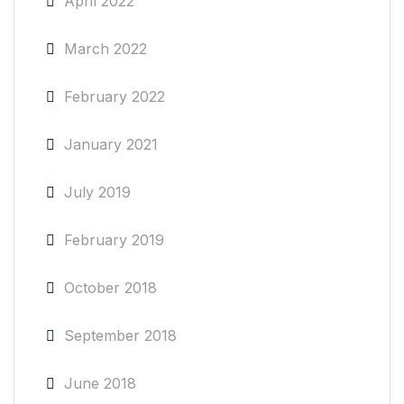
April 2022
March 2022
February 2022
January 2021
July 2019
February 2019
October 2018
September 2018
June 2018