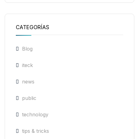
CATEGORÍAS
Blog
iteck
news
public
technology
tips & tricks