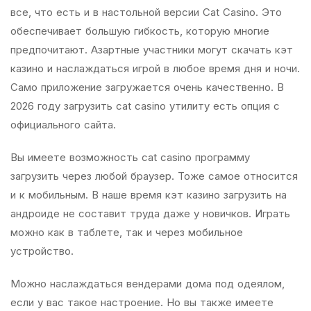
все, что есть и в настольной версии Cat Casino. Это
обеспечивает большую гибкость, которую многие
предпочитают. Азартные участники могут скачать кэт
казино и наслаждаться игрой в любое время дня и ночи.
Само приложение загружается очень качественно. В
2026 году загрузить cat casino утилиту есть опция с
официального сайта.
Вы имеете возможность cat casino программу
загрузить через любой браузер. Тоже самое относится
и к мобильным. В наше время кэт казино загрузить на
андроиде не составит труда даже у новичков. Играть
можно как в таблете, так и через мобильное
устройство.
Можно наслаждаться вендерами дома под одеялом,
если у вас такое настроение. Но вы также имеете