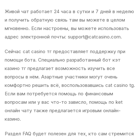
Живой чат работает 24 часа в сутки и 7 дней в неделю
и получить обратную связь там вы можете в целом
мгновенно. Если настроены, вы можете использовать
адрес электронной почты: support@catcasino.com.
Сейчас cat casino тг предоставляет поддержку при
помощи бота. Специально разработанный бот кэт
казино тг предлагает возможность изучить все
вопросы в нём. Азартные участники могут очень
комфортно решить всё, воспользовавшись cat casino tg.
Если вам потребуется помощь по финансовым
вопросам или у вас что-то зависло, помощь по ket
онлайн чату также предлагается игровым онлайн-
казино.
Раздел FAQ будет полезен для тех, кто сам стремится