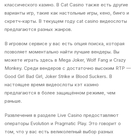
классического казино. В Cat Casino также есть другие
варианты игр, такие как настольные игры, кено, бинго и
скретч-карты. В текущем году cat casino видеослоты
предлагаются разных жанров.
В игровом сервисе у вас есть опция поиска, которая
позволяет моментально найти лучшие вендеры. Вы
можете играть здесь в Mega Joker, Wolf Fang и Crazy
Monkey. Среди вендеров с достаточно высоким RTP —
Good Girl Bad Girl, Joker Strike и Blood Suckers. В
настоящее время видеослоты кэт казино
предлагаются в более защищённом режиме, чем
раньше.
Развлечения в разделе Live Casino предоставляют
операторы Evolution и Pragmatic Play. Это говорит о
том, что у вас есть великолепный выбор разных