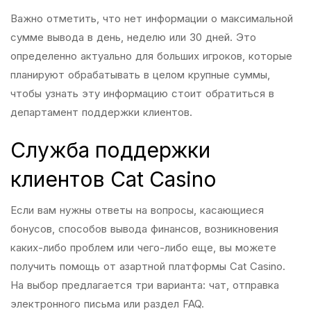
Важно отметить, что нет информации о максимальной
сумме вывода в день, неделю или 30 дней. Это
определенно актуально для больших игроков, которые
планируют обрабатывать в целом крупные суммы,
чтобы узнать эту информацию стоит обратиться в
департамент поддержки клиентов.
Служба поддержки
клиентов Cat Casino
Если вам нужны ответы на вопросы, касающиеся
бонусов, способов вывода финансов, возникновения
каких-либо проблем или чего-либо еще, вы можете
получить помощь от азартной платформы Cat Casino.
На выбор предлагается три варианта: чат, отправка
электронного письма или раздел FAQ.