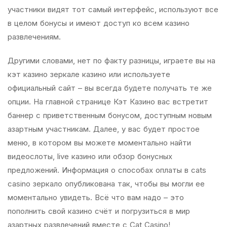
участники видят тот самый интерфейс, используют все
в целом бонусы и имеют доступ ко всем казино
развлечениям.
Другими словами, нет по факту разницы, играете вы на
кэт казино зеркале казино или используете
официальный сайт – вы всегда будете получать те же
опции. На главной странице Кэт Казино вас встретит
баннер с приветственным бонусом, доступным новым
азартным участникам. Далее, у вас будет простое
меню, в котором вы можете моментально найти
видеослоты, live казино или обзор бонусных
предложений. Информация о способах оплаты в cats
casino зеркало опубликована так, чтобы вы могли ее
моментально увидеть. Всё что вам надо – это
пополнить свой казино счёт и погрузиться в мир
азартных развлечений вместе с Cat Casino!