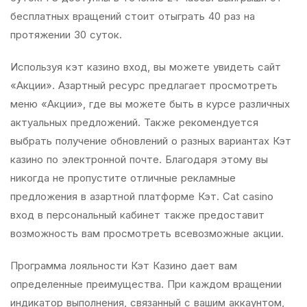
бесплатных вращений стоит отыграть 40 раз на
протяжении 30 суток.
Используя кэт казино вход, вы можете увидеть сайт
«Акции». Азартный ресурс предлагает просмотреть
меню «Акции», где вы можете быть в курсе различных
актуальных предложений. Также рекомендуется
выбрать получение обновлений о разных вариантах Кэт
казино по электронной почте. Благодаря этому вы
никогда не пропустите отличные рекламные
предложения в азартной платформе Кэт. Cat casino
вход в персональный кабинет также предоставит
возможность вам просмотреть всевозможные акции.
Программа лояльности Кэт Казино дает вам
определенные преимущества. При каждом вращении
индикатор выполнения, связанный с вашим аккаунтом,