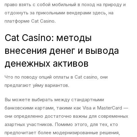
право взять с собой мобильный в поход на природу и
отдохнуть за прикольными вендерами здесь, на
платформе Cat Casino.
Cat Casino: методы
внесения денег и вывода
денежных активов
Что по поводу опций оплаты в Cat casino, они
предлагают уйму вариантов.
Вы можете выбирать между стандартными
банковскими картами, такими как Visa и MasterCard —
они определенно достаточно важны для современных
азартных участников. Помимо этого, для тех, кто
предпочитает более модернизированные решения,