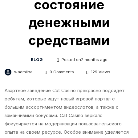
состояние
денежными
средствами
BLOG
Posted on2 months ago
wadmiine
0 Comments
129 Views
Азартное заведение Cat Casino прекрасно подойдет
ребятам, которые ищут новый игровой портал с
большим ассортиментом видеослотов, а также с
заманчивыми бонусами. Cat Casino зеркало
фокусируется на модернизации пользовательского
опыта на своем ресурсе. Особое внимание уделяется