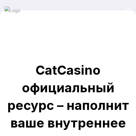
CatCasino
официальный
ресурс – наполнит
ваше внутреннее