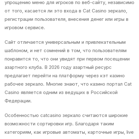
упрощению меню для игроков по веб-сайту, независимо
от того, касается ли это входа в Cat Casino зеркало,
регистрации пользователя, внесения денег или игры в
игровом сервисе.
Сайт отличается универсальным и привлекательным
шаблоном, и нет сомнений в том, что пользователям
понравится то, что они увидят при первом посещении
азартного клуба. В 2026 году азартный ресурс
предлагает перейти на платформу через кэт казино
рабочее зеркало. Многие знают, что казино портал Cat
Casino является одним из ведущих в Российской
Федерации.
Особенностью catcasino зеркало считаются широкие
возможности сортировки игр. Благодаря таким
категориям, как игровые автоматы, карточные игры, live