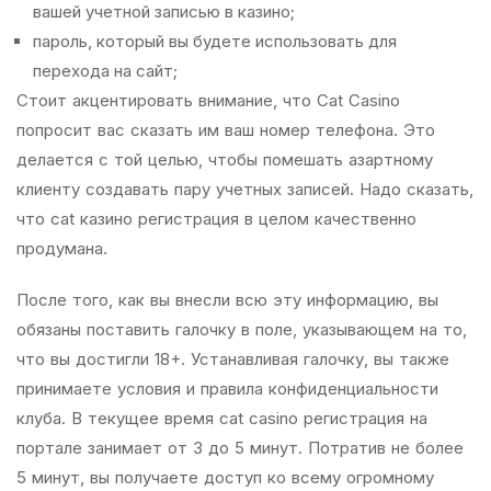
вашей учетной записью в казино;
пароль, который вы будете использовать для
перехода на сайт;
Стоит акцентировать внимание, что Cat Casino
попросит вас сказать им ваш номер телефона. Это
делается с той целью, чтобы помешать азартному
клиенту создавать пару учетных записей. Надо сказать,
что cat казино регистрация в целом качественно
продумана.
После того, как вы внесли всю эту информацию, вы
обязаны поставить галочку в поле, указывающем на то,
что вы достигли 18+. Устанавливая галочку, вы также
принимаете условия и правила конфиденциальности
клуба. В текущее время cat casino регистрация на
портале занимает от 3 до 5 минут. Потратив не более
5 минут, вы получаете доступ ко всему огромному