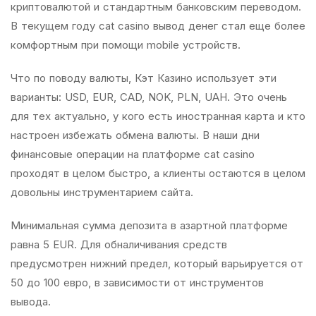
криптовалютой и стандартным банковским переводом.
В текущем году cat casino вывод денег стал еще более
комфортным при помощи mobile устройств.
Что по поводу валюты, Кэт Казино использует эти
варианты: USD, EUR, CAD, NOK, PLN, UAH. Это очень
для тех актуально, у кого есть иностранная карта и кто
настроен избежать обмена валюты. В наши дни
финансовые операции на платформе cat casino
проходят в целом быстро, а клиенты остаются в целом
довольны инструментарием сайта.
Минимальная сумма депозита в азартной платформе
равна 5 EUR. Для обналичивания средств
предусмотрен нижний предел, который варьируется от
50 до 100 евро, в зависимости от инструментов
вывода.