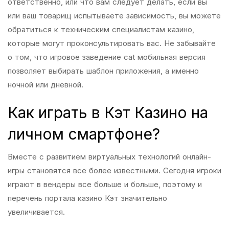
ответственно, или что вам следует делать, если вы
или ваш товарищ испытываете зависимость, вы можете
обратиться к техническим специалистам казино,
которые могут проконсультировать вас. Не забывайте
о том, что игровое заведение cat мобильная версия
позволяет выбирать шаблон приложения, а именно
ночной или дневной.
Как играть в Кэт Казино на
личном смартфоне?
Вместе с развитием виртуальных технологий онлайн-
игры становятся все более известными. Сегодня игроки
играют в вендеры все больше и больше, поэтому и
перечень портала казино Кэт значительно
увеличивается.