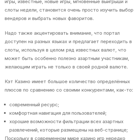
игры, известные, новые игры, мгновенные выигрыши и
слоты недели, становится очень просто изучить выбор
вендеров и выбрать новых фаворитов.
Надо также акцентировать внимание, что портал
доступен на разных языках и предлагает переходить в
слоты, используя в целом ряд известных валют, что
может быть особенно полезно азартным участникам,
желающим играть не только в своей родной валюте.
Кэт Казино имеет большое количество определённых
плюсов по сравнению со своими конкурентами, как-то:
современный ресурс;
комфортная навигация для пользователей;
хорошие возможности фильтрации всех азартных
развлечений, которые размещены на веб-странице;
Поскольку в современном мире казино игр нередко