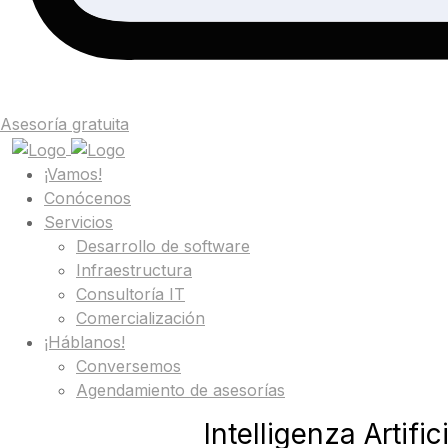
Asesoría gratuita
¡Vamos!
Conócenos
Servicios
Desarrollo de software
Infraestructura
Consultoría IT
Comercialización
¡Háblanos!
Conversemos
Agendamiento de asesorías
Intelligenza Artifi