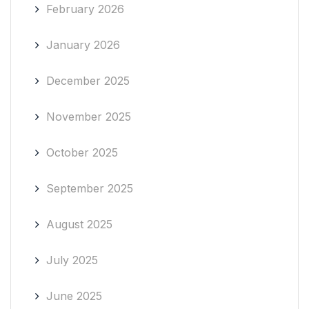
February 2026
January 2026
December 2025
November 2025
October 2025
September 2025
August 2025
July 2025
June 2025