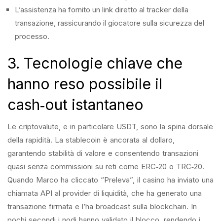
L’assistenza ha fornito un link diretto al tracker della
transazione, rassicurando il giocatore sulla sicurezza del
processo.
3. Tecnologie chiave che
hanno reso possibile il
cash‑out istantaneo
Le criptovalute, e in particolare USDT, sono la spina dorsale
della rapidità. La stablecoin è ancorata al dollaro,
garantendo stabilità di valore e consentendo transazioni
quasi senza commissioni su reti come ERC‑20 o TRC‑20.
Quando Marco ha cliccato “Preleva”, il casino ha inviato una
chiamata API al provider di liquidità, che ha generato una
transazione firmata e l’ha broadcast sulla blockchain. In
pochi secondi i nodi hanno validato il blocco, rendendo i