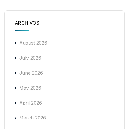
ARCHIVOS
August 2026
July 2026
June 2026
May 2026
April 2026
March 2026