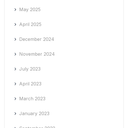
May 2025
April 2025
December 2024
November 2024
July 2023
April 2023
March 2023
January 2023