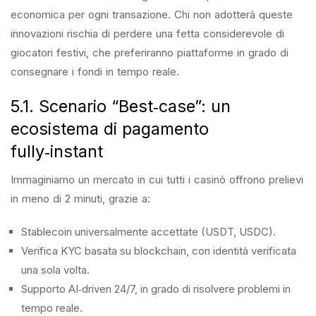
economica per ogni transazione. Chi non adotterà queste
innovazioni rischia di perdere una fetta considerevole di
giocatori festivi, che preferiranno piattaforme in grado di
consegnare i fondi in tempo reale.
5.1. Scenario “Best‑case”: un
ecosistema di pagamento
fully‑instant
Immaginiamo un mercato in cui tutti i casinò offrono prelievi
in meno di 2 minuti, grazie a:
Stablecoin universalmente accettate (USDT, USDC).
Verifica KYC basata su blockchain, con identità verificata
una sola volta.
Supporto AI‑driven 24/7, in grado di risolvere problemi in
tempo reale.