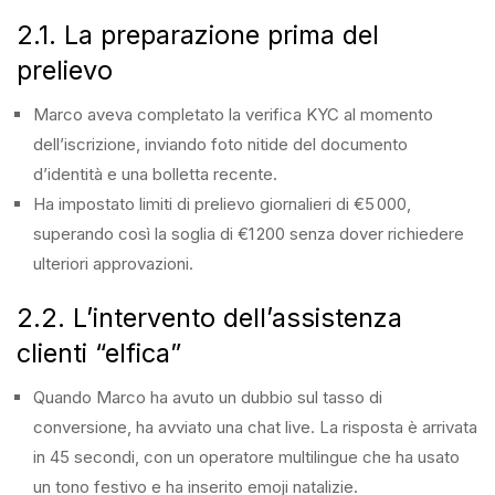
2.1. La preparazione prima del
prelievo
Marco aveva completato la verifica KYC al momento
dell’iscrizione, inviando foto nitide del documento
d’identità e una bolletta recente.
Ha impostato limiti di prelievo giornalieri di €5 000,
superando così la soglia di €1 200 senza dover richiedere
ulteriori approvazioni.
2.2. L’intervento dell’assistenza
clienti “elfica”
Quando Marco ha avuto un dubbio sul tasso di
conversione, ha avviato una chat live. La risposta è arrivata
in 45 secondi, con un operatore multilingue che ha usato
un tono festivo e ha inserito emoji natalizie.