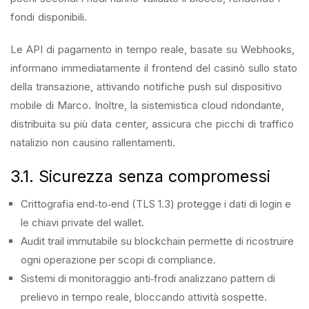
fondi disponibili.
Le API di pagamento in tempo reale, basate su Webhooks,
informano immediatamente il frontend del casinò sullo stato
della transazione, attivando notifiche push sul dispositivo
mobile di Marco. Inoltre, la sistemistica cloud ridondante,
distribuita su più data center, assicura che picchi di traffico
natalizio non causino rallentamenti.
3.1. Sicurezza senza compromessi
Crittografia end‑to‑end (TLS 1.3) protegge i dati di login e
le chiavi private del wallet.
Audit trail immutabile su blockchain permette di ricostruire
ogni operazione per scopi di compliance.
Sistemi di monitoraggio anti‑frodi analizzano pattern di
prelievo in tempo reale, bloccando attività sospette.