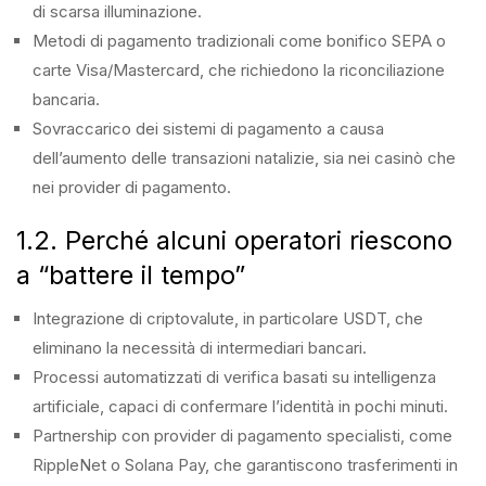
di scarsa illuminazione.
Metodi di pagamento tradizionali come bonifico SEPA o
carte Visa/Mastercard, che richiedono la riconciliazione
bancaria.
Sovraccarico dei sistemi di pagamento a causa
dell’aumento delle transazioni natalizie, sia nei casinò che
nei provider di pagamento.
1.2. Perché alcuni operatori riescono
a “battere il tempo”
Integrazione di criptovalute, in particolare USDT, che
eliminano la necessità di intermediari bancari.
Processi automatizzati di verifica basati su intelligenza
artificiale, capaci di confermare l’identità in pochi minuti.
Partnership con provider di pagamento specialisti, come
RippleNet o Solana Pay, che garantiscono trasferimenti in