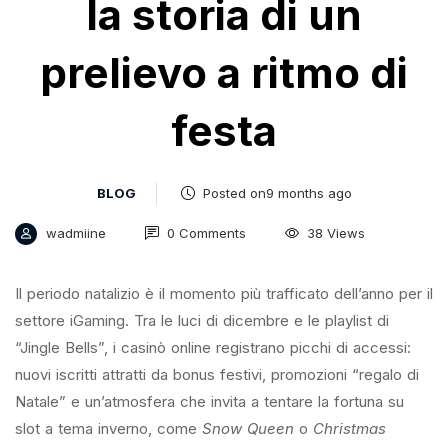
la storia di un
prelievo a ritmo di
festa
BLOG
Posted on9 months ago
wadmiine
0 Comments
38 Views
Il periodo natalizio è il momento più trafficato dell’anno per il
settore iGaming. Tra le luci di dicembre e le playlist di
“Jingle Bells”, i casinò online registrano picchi di accessi:
nuovi iscritti attratti da bonus festivi, promozioni “regalo di
Natale” e un’atmosfera che invita a tentare la fortuna su
slot a tema inverno, come
Snow Queen
o
Christmas