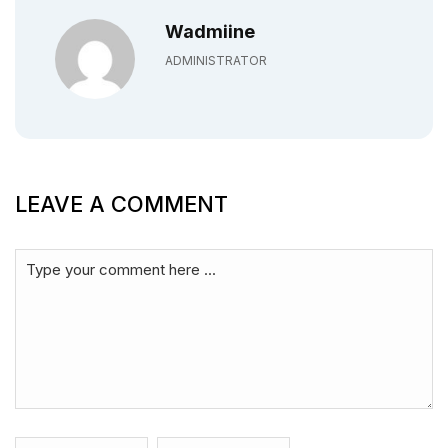
Wadmiine
ADMINISTRATOR
LEAVE A COMMENT