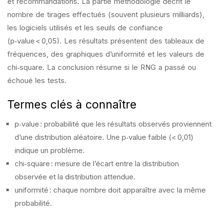
et recommandations. La partie méthodologie décrit le
nombre de tirages effectués (souvent plusieurs milliards),
les logiciels utilisés et les seuils de confiance
(p‑value < 0,05). Les résultats présentent des tableaux de
fréquences, des graphiques d’uniformité et les valeurs de
chi‑square. La conclusion résume si le RNG a passé ou
échoué les tests.
Termes clés à connaître
p‑value : probabilité que les résultats observés proviennent
d’une distribution aléatoire. Une p‑value faible (< 0,01)
indique un problème.
chi‑square : mesure de l’écart entre la distribution
observée et la distribution attendue.
uniformité : chaque nombre doit apparaître avec la même
probabilité.