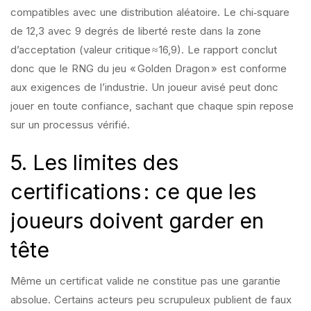
compatibles avec une distribution aléatoire. Le chi‑square
de 12,3 avec 9 degrés de liberté reste dans la zone
d’acceptation (valeur critique ≈ 16,9). Le rapport conclut
donc que le RNG du jeu « Golden Dragon » est conforme
aux exigences de l’industrie. Un joueur avisé peut donc
jouer en toute confiance, sachant que chaque spin repose
sur un processus vérifié.
5. Les limites des
certifications : ce que les
joueurs doivent garder en
tête
Même un certificat valide ne constitue pas une garantie
absolue. Certains acteurs peu scrupuleux publient de faux