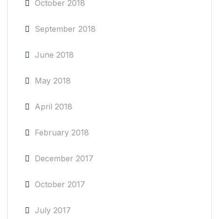
October 2018
September 2018
June 2018
May 2018
April 2018
February 2018
December 2017
October 2017
July 2017