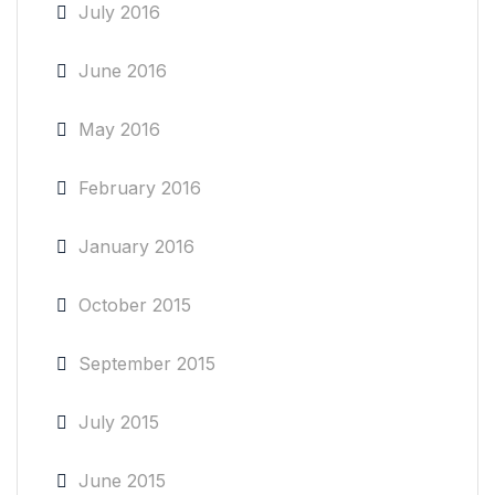
July 2016
June 2016
May 2016
February 2016
January 2016
October 2015
September 2015
July 2015
June 2015