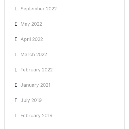
September 2022
May 2022
April 2022
March 2022
February 2022
January 2021
July 2019
February 2019