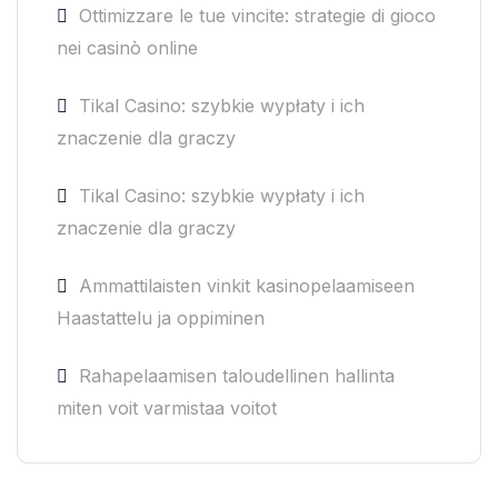
Ottimizzare le tue vincite: strategie di gioco
nei casinò online
Tikal Casino: szybkie wypłaty i ich
znaczenie dla graczy
Tikal Casino: szybkie wypłaty i ich
znaczenie dla graczy
Ammattilaisten vinkit kasinopelaamiseen
Haastattelu ja oppiminen
Rahapelaamisen taloudellinen hallinta
miten voit varmistaa voitot