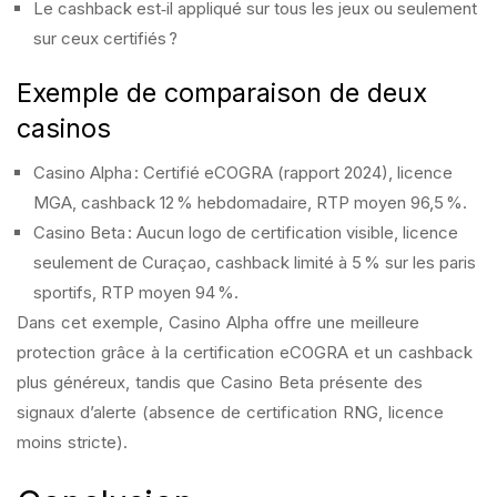
Le cashback est‑il appliqué sur tous les jeux ou seulement
sur ceux certifiés ?
Exemple de comparaison de deux
casinos
Casino Alpha : Certifié eCOGRA (rapport 2024), licence
MGA, cashback 12 % hebdomadaire, RTP moyen 96,5 %.
Casino Beta : Aucun logo de certification visible, licence
seulement de Curaçao, cashback limité à 5 % sur les paris
sportifs, RTP moyen 94 %.
Dans cet exemple, Casino Alpha offre une meilleure
protection grâce à la certification eCOGRA et un cashback
plus généreux, tandis que Casino Beta présente des
signaux d’alerte (absence de certification RNG, licence
moins stricte).