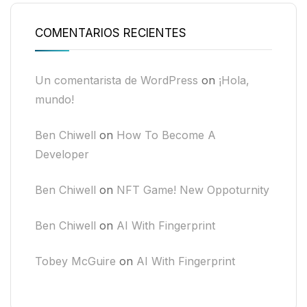
COMENTARIOS RECIENTES
Un comentarista de WordPress
on
¡Hola,
mundo!
Ben Chiwell
on
How To Become A
Developer
Ben Chiwell
on
NFT Game! New Oppoturnity
Ben Chiwell
on
AI With Fingerprint
Tobey McGuire
on
AI With Fingerprint