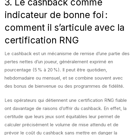
3. Le cashback comme
indicateur de bonne foi :
comment il s’articule avec la
certification RNG
Le cashback est un mécanisme de remise d’une partie des
pertes nettes d’un joueur, généralement exprimé en
pourcentage (5 % à 20 %). Il peut être quotidien,
hebdomadaire ou mensuel, et se combine souvent avec
des bonus de bienvenue ou des programmes de fidélité.
Les opérateurs qui détiennent une certification RNG fiable
ont davantage de raisons d’offrir du cashback. En effet, la
certitude que leurs jeux sont équitables leur permet de
calculer précisément le volume de mise attendu et de
prévoir le coût du cashback sans mettre en danger la