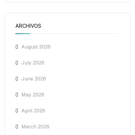
ARCHIVOS
August 2026
July 2026
June 2026
May 2026
April 2026
March 2026