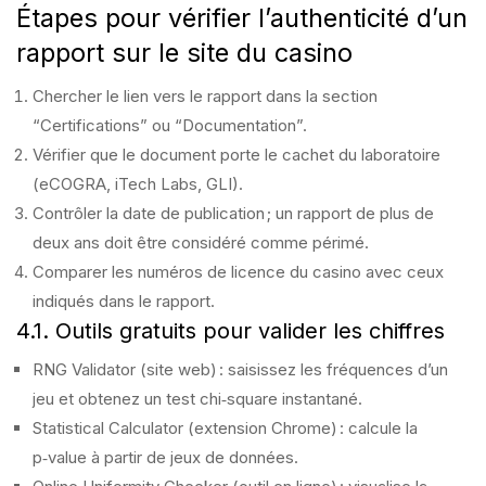
Étapes pour vérifier l’authenticité d’un
rapport sur le site du casino
Chercher le lien vers le rapport dans la section
“Certifications” ou “Documentation”.
Vérifier que le document porte le cachet du laboratoire
(eCOGRA, iTech Labs, GLI).
Contrôler la date de publication ; un rapport de plus de
deux ans doit être considéré comme périmé.
Comparer les numéros de licence du casino avec ceux
indiqués dans le rapport.
4.1. Outils gratuits pour valider les chiffres
RNG Validator (site web) : saisissez les fréquences d’un
jeu et obtenez un test chi‑square instantané.
Statistical Calculator (extension Chrome) : calcule la
p‑value à partir de jeux de données.