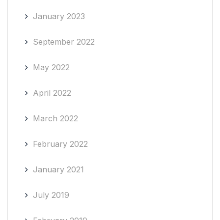
January 2023
September 2022
May 2022
April 2022
March 2022
February 2022
January 2021
July 2019