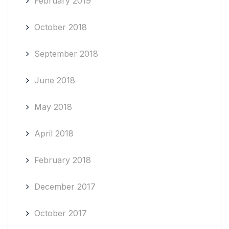
February 2019
October 2018
September 2018
June 2018
May 2018
April 2018
February 2018
December 2017
October 2017