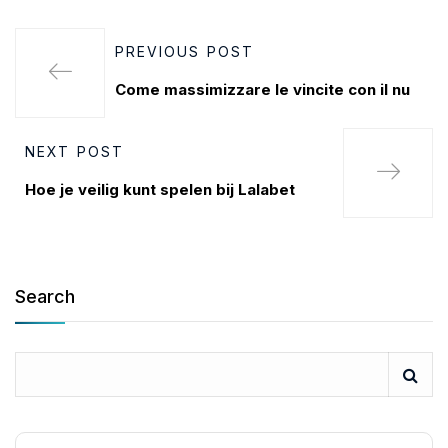
PREVIOUS POST
Come massimizzare le vincite con il nu
NEXT POST
Hoe je veilig kunt spelen bij Lalabet
Search