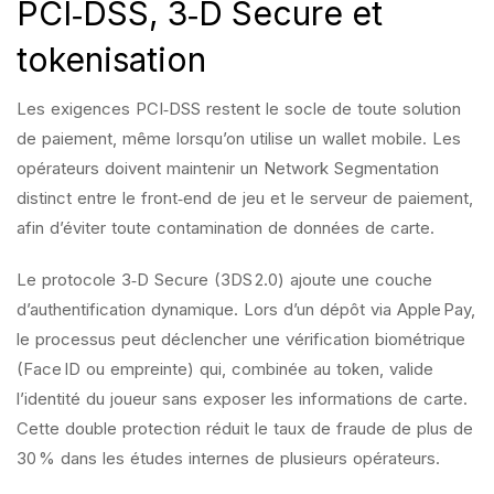
PCI‑DSS, 3‑D Secure et
tokenisation
Les exigences PCI‑DSS restent le socle de toute solution
de paiement, même lorsqu’on utilise un wallet mobile. Les
opérateurs doivent maintenir un Network Segmentation
distinct entre le front‑end de jeu et le serveur de paiement,
afin d’éviter toute contamination de données de carte.
Le protocole 3‑D Secure (3DS 2.0) ajoute une couche
d’authentification dynamique. Lors d’un dépôt via Apple Pay,
le processus peut déclencher une vérification biométrique
(Face ID ou empreinte) qui, combinée au token, valide
l’identité du joueur sans exposer les informations de carte.
Cette double protection réduit le taux de fraude de plus de
30 % dans les études internes de plusieurs opérateurs.