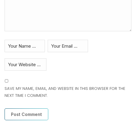
SAVE MY NAME, EMAIL, AND WEBSITE IN THIS BROWSER FOR THE
NEXT TIME I COMMENT.