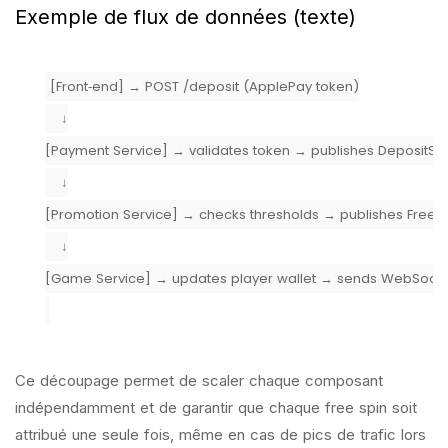
Exemple de flux de données (texte)
[Front‑end] → POST /deposit (ApplePay token)

    ↓

[Payment Service] → validates token → publishes DepositSuc
    ↓

[Promotion Service] → checks thresholds → publishes FreeSp
    ↓

Ce découpage permet de scaler chaque composant
indépendamment et de garantir que chaque free spin soit
attribué une seule fois, même en cas de pics de trafic lors