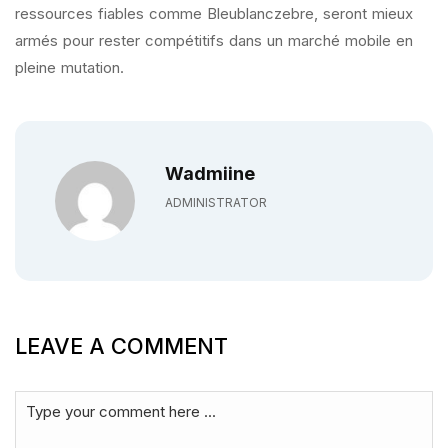
ressources fiables comme Bleublanczebre, seront mieux
armés pour rester compétitifs dans un marché mobile en
pleine mutation.
Wadmiine
ADMINISTRATOR
LEAVE A COMMENT