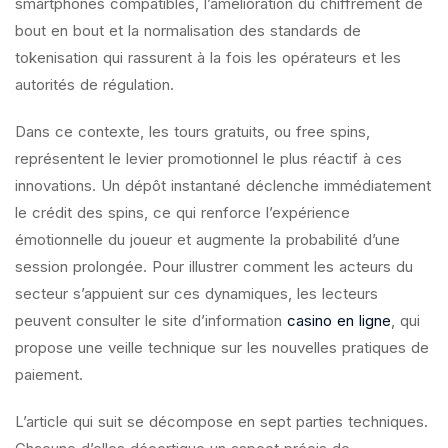
smartphones compatibles, l’amélioration du chiffrement de
bout en bout et la normalisation des standards de
tokenisation qui rassurent à la fois les opérateurs et les
autorités de régulation.
Dans ce contexte, les tours gratuits, ou free spins,
représentent le levier promotionnel le plus réactif à ces
innovations. Un dépôt instantané déclenche immédiatement
le crédit des spins, ce qui renforce l’expérience
émotionnelle du joueur et augmente la probabilité d’une
session prolongée. Pour illustrer comment les acteurs du
secteur s’appuient sur ces dynamiques, les lecteurs
peuvent consulter le site d’information
casino en ligne
, qui
propose une veille technique sur les nouvelles pratiques de
paiement.
L’article qui suit se décompose en sept parties techniques.