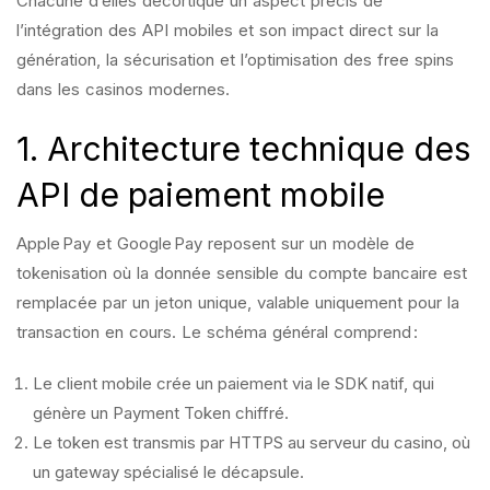
Chacune d’elles décortique un aspect précis de
l’intégration des API mobiles et son impact direct sur la
génération, la sécurisation et l’optimisation des free spins
dans les casinos modernes.
1. Architecture technique des
API de paiement mobile
Apple Pay et Google Pay reposent sur un modèle de
tokenisation où la donnée sensible du compte bancaire est
remplacée par un jeton unique, valable uniquement pour la
transaction en cours. Le schéma général comprend :
Le client mobile crée un paiement via le SDK natif, qui
génère un Payment Token chiffré.
Le token est transmis par HTTPS au serveur du casino, où
un gateway spécialisé le décapsule.