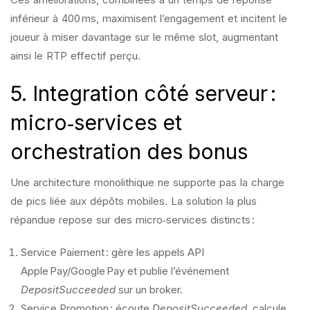
inférieur à 400 ms, maximisent l’engagement et incitent le
joueur à miser davantage sur le même slot, augmentant
ainsi le RTP effectif perçu.
5. Integration côté serveur :
micro‑services et
orchestration des bonus
Une architecture monolithique ne supporte pas la charge
de pics liée aux dépôts mobiles. La solution la plus
répandue repose sur des micro‑services distincts :
Service Paiement : gère les appels API
Apple Pay/Google Pay et publie l’événement
DepositSucceeded
sur un broker.
Service Promotion : écoute
DepositSucceeded
, calcule