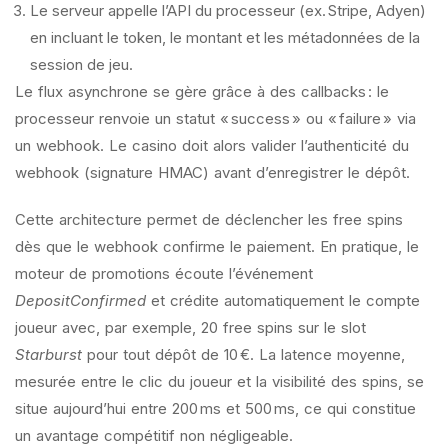
Le serveur appelle l’API du processeur (ex. Stripe, Adyen)
en incluant le token, le montant et les métadonnées de la
session de jeu.
Le flux asynchrone se gère grâce à des callbacks : le
processeur renvoie un statut « success » ou « failure » via
un webhook. Le casino doit alors valider l’authenticité du
webhook (signature HMAC) avant d’enregistrer le dépôt.
Cette architecture permet de déclencher les free spins
dès que le webhook confirme le paiement. En pratique, le
moteur de promotions écoute l’événement
DepositConfirmed
et crédite automatiquement le compte
joueur avec, par exemple, 20 free spins sur le slot
Starburst
pour tout dépôt de 10 €. La latence moyenne,
mesurée entre le clic du joueur et la visibilité des spins, se
situe aujourd’hui entre 200 ms et 500 ms, ce qui constitue
un avantage compétitif non négligeable.