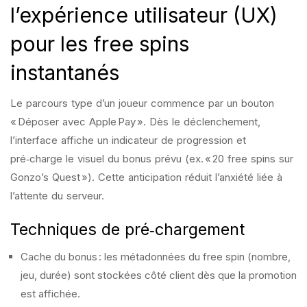
l’expérience utilisateur (UX)
pour les free spins
instantanés
Le parcours type d’un joueur commence par un bouton
« Déposer avec Apple Pay ». Dès le déclenchement,
l’interface affiche un indicateur de progression et
pré‑charge le visuel du bonus prévu (ex. « 20 free spins sur
Gonzo’s Quest »). Cette anticipation réduit l’anxiété liée à
l’attente du serveur.
Techniques de pré‑chargement
Cache du bonus : les métadonnées du free spin (nombre,
jeu, durée) sont stockées côté client dès que la promotion
est affichée.