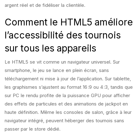
argent réel et de fidéliser la clientèle.
Comment le HTML5 améliore
l’accessibilité des tournois
sur tous les appareils
Le HTML5 se vit comme un navigateur universel. Sur
smartphone, le jeu se lance en plein écran, sans
téléchargement ni mise à jour de l’application. Sur tablette,
les graphismes s’ajustent au format 16 :9 ou 4 :3, tandis que
sur PC le rendu profite de la puissance GPU pour afficher
des effets de particules et des animations de jackpot en
haute définition. Même les consoles de salon, grâce à leur
navigateur intégré, peuvent héberger des tournois sans
passer par le store dédié.