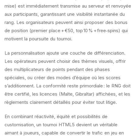
mise) est immédiatement transmise au serveur et renvoyée
aux participants, garantissant une visibilité instantanée du
rang. Les organisateurs peuvent ainsi proposer des bonus
de position (premier place + €50, top 10 % + free‑spins) qui
motivent la poursuite du tournoi.
La personnalisation ajoute une couche de différenciation.
Les opérateurs peuvent choisir des thèmes visuels, offrir
des multiplicateurs de points pendant des phases
spéciales, ou créer des modes d’équipe où les scores
s’additionnent. La conformité reste primordiale : le RNG doit
être certifié, les licences (Malte, Gibraltar) affichées, et les
règlements clairement détaillés pour éviter tout litige.
En combinant réactivité, équité et possibilités de
customisation, un tournoi HTML5 devient un véritable
aimant à joueurs, capable de convertir le trafic en jeu en