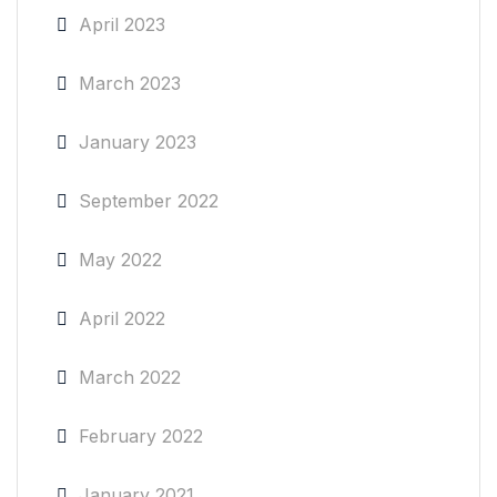
April 2023
March 2023
January 2023
September 2022
May 2022
April 2022
March 2022
February 2022
January 2021