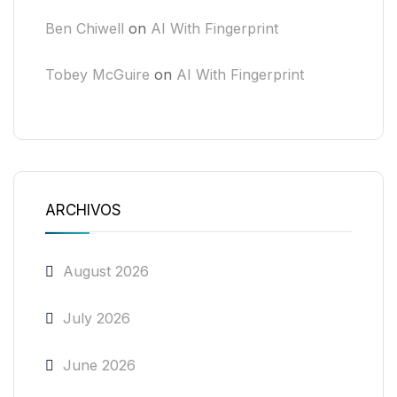
Ben Chiwell
on
AI With Fingerprint
Tobey McGuire
on
AI With Fingerprint
ARCHIVOS
August 2026
July 2026
June 2026