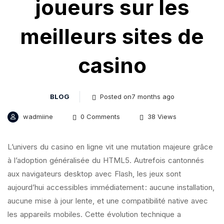
joueurs sur les
meilleurs sites de
casino
BLOG
Posted on7 months ago
wadmiine
0 Comments
38 Views
L’univers du casino en ligne vit une mutation majeure grâce
à l’adoption généralisée du HTML5. Autrefois cantonnés
aux navigateurs desktop avec Flash, les jeux sont
aujourd’hui accessibles immédiatement : aucune installation,
aucune mise à jour lente, et une compatibilité native avec
les appareils mobiles. Cette évolution technique a