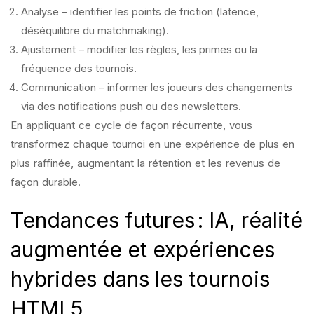
Analyse – identifier les points de friction (latence,
déséquilibre du matchmaking).
Ajustement – modifier les règles, les primes ou la
fréquence des tournois.
Communication – informer les joueurs des changements
via des notifications push ou des newsletters.
En appliquant ce cycle de façon récurrente, vous
transformez chaque tournoi en une expérience de plus en
plus raffinée, augmentant la rétention et les revenus de
façon durable.
Tendances futures : IA, réalité
augmentée et expériences
hybrides dans les tournois
HTML5