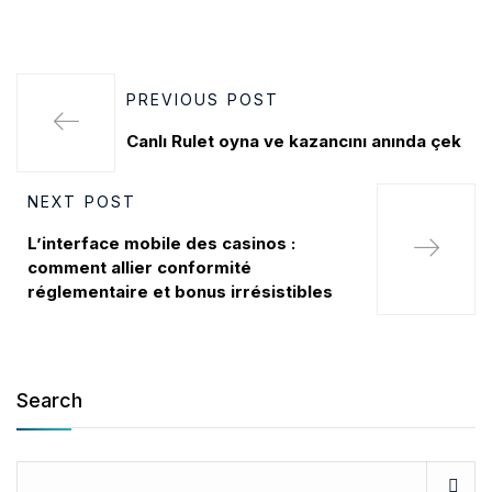
PREVIOUS POST
Canlı Rulet oyna ve kazancını anında çek
NEXT POST
L’interface mobile des casinos :
comment allier conformité
réglementaire et bonus irrésistibles
Search