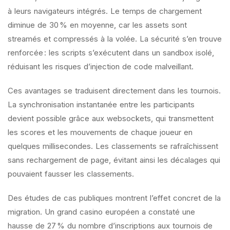
à leurs navigateurs intégrés. Le temps de chargement
diminue de 30 % en moyenne, car les assets sont
streamés et compressés à la volée. La sécurité s’en trouve
renforcée : les scripts s’exécutent dans un sandbox isolé,
réduisant les risques d’injection de code malveillant.
Ces avantages se traduisent directement dans les tournois.
La synchronisation instantanée entre les participants
devient possible grâce aux websockets, qui transmettent
les scores et les mouvements de chaque joueur en
quelques millisecondes. Les classements se rafraîchissent
sans rechargement de page, évitant ainsi les décalages qui
pouvaient fausser les classements.
Des études de cas publiques montrent l’effet concret de la
migration. Un grand casino européen a constaté une
hausse de 27 % du nombre d’inscriptions aux tournois de