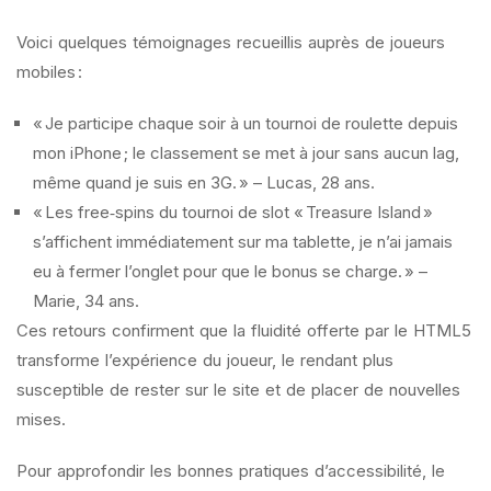
Voici quelques témoignages recueillis auprès de joueurs
mobiles :
« Je participe chaque soir à un tournoi de roulette depuis
mon iPhone ; le classement se met à jour sans aucun lag,
même quand je suis en 3G. » – Lucas, 28 ans.
« Les free‑spins du tournoi de slot « Treasure Island »
s’affichent immédiatement sur ma tablette, je n’ai jamais
eu à fermer l’onglet pour que le bonus se charge. » –
Marie, 34 ans.
Ces retours confirment que la fluidité offerte par le HTML5
transforme l’expérience du joueur, le rendant plus
susceptible de rester sur le site et de placer de nouvelles
mises.
Pour approfondir les bonnes pratiques d’accessibilité, le