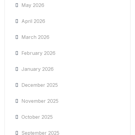
May 2026
April 2026
March 2026
February 2026
January 2026
December 2025
November 2025
October 2025
September 2025