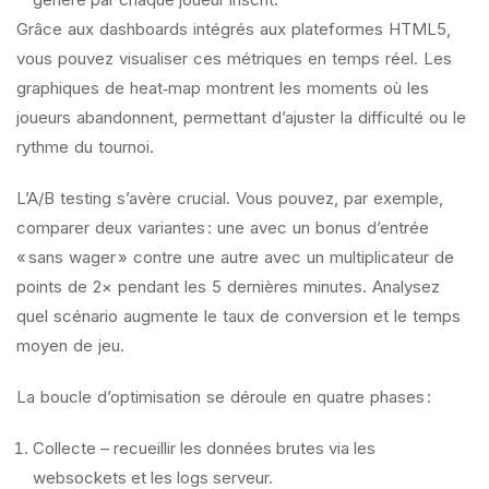
Grâce aux dashboards intégrés aux plateformes HTML5,
vous pouvez visualiser ces métriques en temps réel. Les
graphiques de heat‑map montrent les moments où les
joueurs abandonnent, permettant d’ajuster la difficulté ou le
rythme du tournoi.
L’A/B testing s’avère crucial. Vous pouvez, par exemple,
comparer deux variantes : une avec un bonus d’entrée
« sans wager » contre une autre avec un multiplicateur de
points de 2× pendant les 5 dernières minutes. Analysez
quel scénario augmente le taux de conversion et le temps
moyen de jeu.
La boucle d’optimisation se déroule en quatre phases :
Collecte – recueillir les données brutes via les
websockets et les logs serveur.