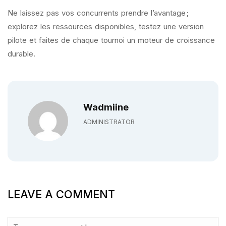
Ne laissez pas vos concurrents prendre l’avantage ;
explorez les ressources disponibles, testez une version
pilote et faites de chaque tournoi un moteur de croissance
durable.
Wadmiine
ADMINISTRATOR
LEAVE A COMMENT