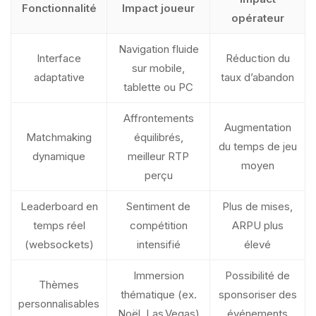
Fonctionnalité
Impact joueur
opérateur
Navigation fluide
Interface
Réduction du
sur mobile,
adaptative
taux d’abandon
tablette ou PC
Affrontements
Augmentation
Matchmaking
équilibrés,
du temps de jeu
dynamique
meilleur RTP
moyen
perçu
Leaderboard en
Sentiment de
Plus de mises,
temps réel
compétition
ARPU plus
(websockets)
intensifié
élevé
Immersion
Possibilité de
Thèmes
thématique (ex.
sponsoriser des
personnalisables
Noël, Las Vegas)
événements