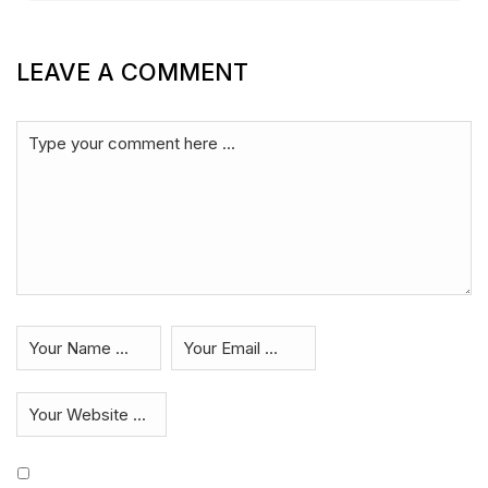
LEAVE A COMMENT