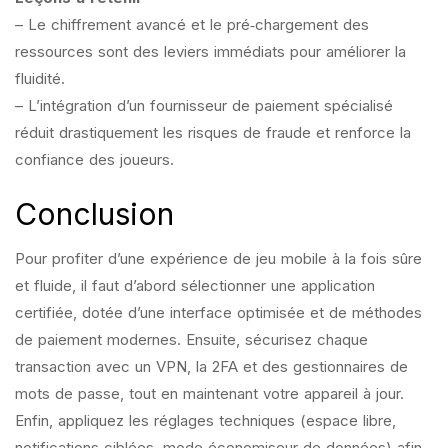
– Le chiffrement avancé et le pré‑chargement des
ressources sont des leviers immédiats pour améliorer la
fluidité.
– L’intégration d’un fournisseur de paiement spécialisé
réduit drastiquement les risques de fraude et renforce la
confiance des joueurs.
Conclusion
Pour profiter d’une expérience de jeu mobile à la fois sûre
et fluide, il faut d’abord sélectionner une application
certifiée, dotée d’une interface optimisée et de méthodes
de paiement modernes. Ensuite, sécurisez chaque
transaction avec un VPN, la 2FA et des gestionnaires de
mots de passe, tout en maintenant votre appareil à jour.
Enfin, appliquez les réglages techniques (espace libre,
notifications ciblées, mode économiseur de données) afin