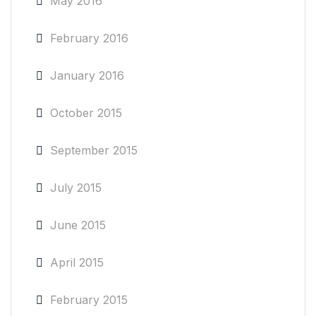
May 2016
February 2016
January 2016
October 2015
September 2015
July 2015
June 2015
April 2015
February 2015