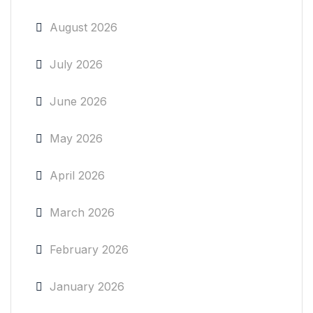
August 2026
July 2026
June 2026
May 2026
April 2026
March 2026
February 2026
January 2026