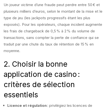
Un joueur victime d’une fraude peut perdre entre 50 € et
plusieurs milliers d’euros, selon le montant de la mise et le
type de jeu (les jackpots progressifs étant les plus
exposés). Pour les opérateurs, chaque incident augmente
les frais de chargeback de 0,5 % à 2 % du volume de
transactions, sans compter la perte de confiance qui se
traduit par une chute du taux de rétention de 15 % en
moyenne.
2. Choisir la bonne
application de casino :
critères de sélection
essentiels
Licence et régulation
: privilégiez les licences de