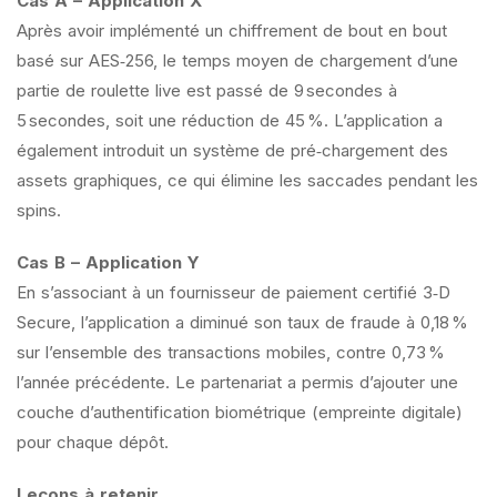
Cas A – Application X
Après avoir implémenté un chiffrement de bout en bout
basé sur AES‑256, le temps moyen de chargement d’une
partie de roulette live est passé de 9 secondes à
5 secondes, soit une réduction de 45 %. L’application a
également introduit un système de pré‑chargement des
assets graphiques, ce qui élimine les saccades pendant les
spins.
Cas B – Application Y
En s’associant à un fournisseur de paiement certifié 3‑D
Secure, l’application a diminué son taux de fraude à 0,18 %
sur l’ensemble des transactions mobiles, contre 0,73 %
l’année précédente. Le partenariat a permis d’ajouter une
couche d’authentification biométrique (empreinte digitale)
pour chaque dépôt.
Leçons à retenir