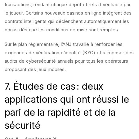
transactions, rendant chaque dépôt et retrait vérifiable par
le joueur. Certains nouveaux casinos en ligne intègrent des
contrats intelligents qui déclenchent automatiquement les
bonus dès que les conditions de mise sont remplies.
Sur le plan réglementaire, l’ANJ travaille à renforcer les
exigences de vérification d’identité (KYC) et à imposer des
audits de cybersécurité annuels pour tous les opérateurs
proposant des jeux mobiles.
7. Études de cas : deux
applications qui ont réussi le
pari de la rapidité et de la
sécurité