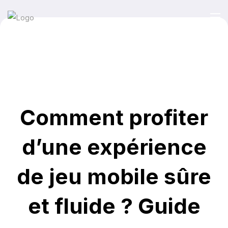
Comment profiter
d’une expérience
de jeu mobile sûre
et fluide ? Guide