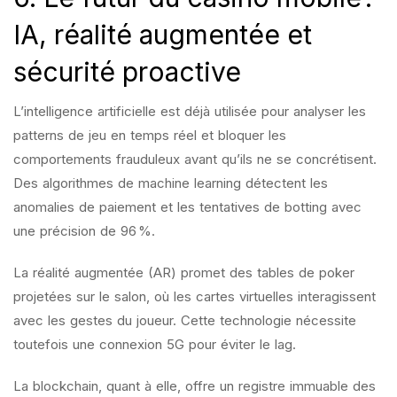
IA, réalité augmentée et
sécurité proactive
L’intelligence artificielle est déjà utilisée pour analyser les
patterns de jeu en temps réel et bloquer les
comportements frauduleux avant qu’ils ne se concrétisent.
Des algorithmes de machine learning détectent les
anomalies de paiement et les tentatives de botting avec
une précision de 96 %.
La réalité augmentée (AR) promet des tables de poker
projetées sur le salon, où les cartes virtuelles interagissent
avec les gestes du joueur. Cette technologie nécessite
toutefois une connexion 5G pour éviter le lag.
La blockchain, quant à elle, offre un registre immuable des