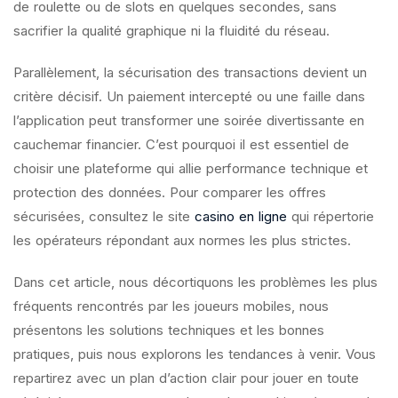
de roulette ou de slots en quelques secondes, sans
sacrifier la qualité graphique ni la fluidité du réseau.
Parallèlement, la sécurisation des transactions devient un
critère décisif. Un paiement intercepté ou une faille dans
l’application peut transformer une soirée divertissante en
cauchemar financier. C’est pourquoi il est essentiel de
choisir une plateforme qui allie performance technique et
protection des données. Pour comparer les offres
sécurisées, consultez le site
casino en ligne
qui répertorie
les opérateurs répondant aux normes les plus strictes.
Dans cet article, nous décortiquons les problèmes les plus
fréquents rencontrés par les joueurs mobiles, nous
présentons les solutions techniques et les bonnes
pratiques, puis nous explorons les tendances à venir. Vous
repartirez avec un plan d’action clair pour jouer en toute