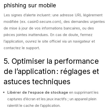
phishing sur mobile
Les signes d’alerte incluent : une adresse URL légèrement
modifiée (ex. casin0‑secure.com), des demandes urgentes
de mise à jour de vos informations bancaires, ou des
pièces jointes inattendues. En cas de doute, fermez
l’application, ouvrez le site officiel via un navigateur et
contactez le support.
5. Optimiser la performance
de l’application : réglages et
astuces techniques
Libérer de l’espace de stockage
en supprimant les
captures d’écran et les jeux inactifs ; un appareil plein
ralentit le cache de l’application.