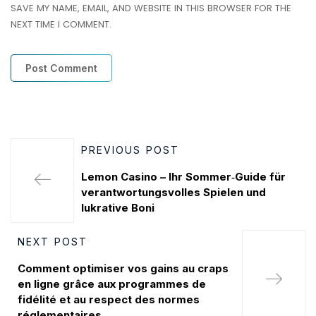
SAVE MY NAME, EMAIL, AND WEBSITE IN THIS BROWSER FOR THE
NEXT TIME I COMMENT.
PREVIOUS POST
Lemon Casino – Ihr Sommer‑Guide für
verantwortungsvolles Spielen und
lukrative Boni
NEXT POST
Comment optimiser vos gains au craps
en ligne grâce aux programmes de
fidélité et au respect des normes
réglementaires