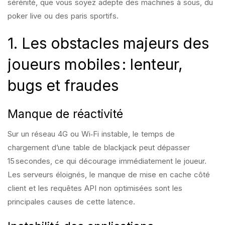
sérénité, que vous soyez adepte des machines à sous, du
poker live ou des paris sportifs.
1. Les obstacles majeurs des
joueurs mobiles : lenteur,
bugs et fraudes
Manque de réactivité
Sur un réseau 4G ou Wi‑Fi instable, le temps de
chargement d’une table de blackjack peut dépasser
15 secondes, ce qui décourage immédiatement le joueur.
Les serveurs éloignés, le manque de mise en cache côté
client et les requêtes API non optimisées sont les
principales causes de cette latence.