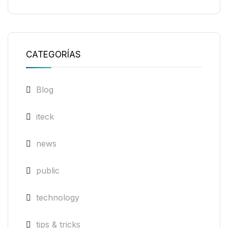
CATEGORÍAS
Blog
iteck
news
public
technology
tips & tricks