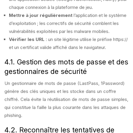
chaque connexion à la plateforme de jeu.
Mettre à jour régulièrement
l’application et le système
d’exploitation ; les correctifs de sécurité comblent les
vulnérabilités exploitées par les malware mobiles.
Vérifier les URL
: un site légitime utilise le préfixe https://
et un certificat valide affiché dans le navigateur.
4.1. Gestion des mots de passe et des
gestionnaires de sécurité
Un gestionnaire de mots de passe (LastPass, 1Password)
génère des clés uniques et les stocke dans un coffre
chiffré. Cela évite la réutilisation de mots de passe simples,
qui constitue la faille la plus courante dans les attaques de
phishing.
4.2. Reconnaître les tentatives de