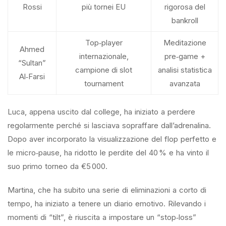
Rossi
più tornei EU
rigorosa del
bankroll
Top‑player
Meditazione
Ahmed
internazionale,
pre‑game +
“Sultan”
campione di slot
analisi statistica
Al‑Farsi
tournament
avanzata
Luca, appena uscito dal college, ha iniziato a perdere
regolarmente perché si lasciava sopraffare dall’adrenalina.
Dopo aver incorporato la visualizzazione del flop perfetto e
le micro‑pause, ha ridotto le perdite del 40 % e ha vinto il
suo primo torneo da €5 000.
Martina, che ha subito una serie di eliminazioni a corto di
tempo, ha iniziato a tenere un diario emotivo. Rilevando i
momenti di “tilt”, è riuscita a impostare un “stop‑loss”