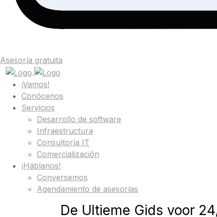
Asesoría gratuita
¡Vamos!
Conócenos
Servicios
Desarrollo de software
Infraestructura
Consultoría IT
Comercialización
¡Háblanos!
Conversemos
Agendamiento de asesorías
De Ultieme Gids voor 24