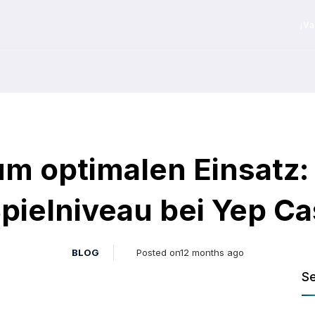
¡V
m optimalen Einsatz:
ielniveau bei Yep Ca
BLOG
Posted on12 months ago
S