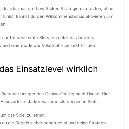
 der ideal ist, um Low‑Stakes‑Strategien zu testen, ohne
er fühlst, kannst du den Willkommensbonus aktivieren, um
hen.
 nur für bestimmte Slots, darunter das beliebte
 und eine moderate Volatilität – perfekt für den
das Einsatzlevel wirklich
r Baccarat bringen das Casino‑Feeling nach Hause. Hier
Hausvorteile stärker variieren als bei reinen Slots.
 um das Spiel zu lernen.
n du die Regeln sicher beherrschst und deine Strategie