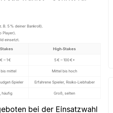
z. B. 5 % deiner Bankroll).
o Player).
ld einsetzt.
Stakes
High‑Stakes
 € – 1 €
5 € – 100 €+
 bis mittel
Mittel bis hoch
udget‑Spieler
Erfahrene Spieler, Risiko‑Liebhaber
, häufig
Groß, selten
eboten bei der Einsatzwahl