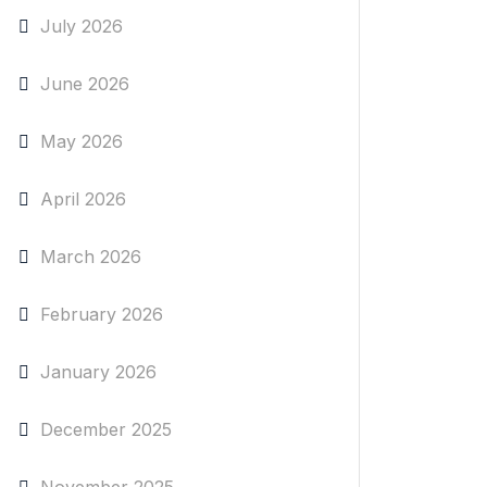
July 2026
June 2026
May 2026
April 2026
March 2026
February 2026
January 2026
December 2025