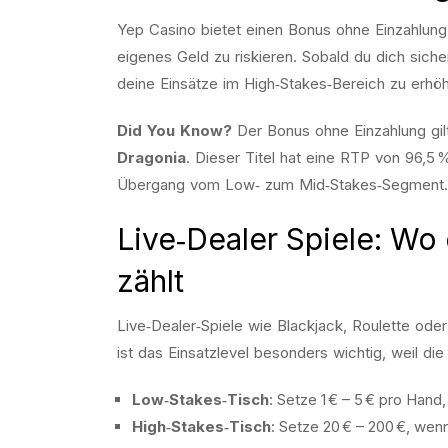
Yep Casino bietet einen Bonus ohne Einzahlung,
eigenes Geld zu riskieren. Sobald du dich sich
deine Einsätze im High‑Stakes‑Bereich zu erhö
Did You Know?
Der Bonus ohne Einzahlung gilt
Dragonia
. Dieser Titel hat eine RTP von 96,5 %
Übergang vom Low‑ zum Mid‑Stakes‑Segment.
Live‑Dealer Spiele: Wo 
zählt
Live‑Dealer‑Spiele wie Blackjack, Roulette ode
ist das Einsatzlevel besonders wichtig, weil die 
Low‑Stakes‑Tisch
: Setze 1 € – 5 € pro Hand,
High‑Stakes‑Tisch
: Setze 20 € – 200 €, wen