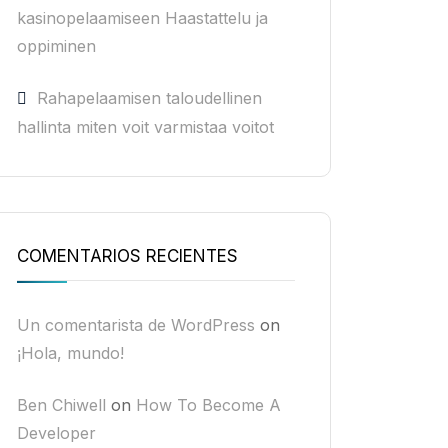
kasinopelaamiseen Haastattelu ja
oppiminen
Rahapelaamisen taloudellinen
hallinta miten voit varmistaa voitot
COMENTARIOS RECIENTES
Un comentarista de WordPress
on
¡Hola, mundo!
Ben Chiwell
on
How To Become A
Developer