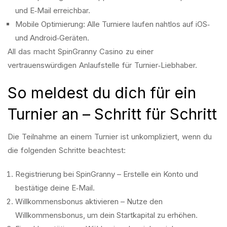
und E‑Mail erreichbar.
Mobile Optimierung: Alle Turniere laufen nahtlos auf iOS‑
und Android‑Geräten.
All das macht SpinGranny Casino zu einer
vertrauenswürdigen Anlaufstelle für Turnier‑Liebhaber.
So meldest du dich für ein
Turnier an – Schritt für Schritt
Die Teilnahme an einem Turnier ist unkompliziert, wenn du
die folgenden Schritte beachtest:
Registrierung bei SpinGranny – Erstelle ein Konto und
bestätige deine E‑Mail.
Willkommensbonus aktivieren – Nutze den
Willkommensbonus, um dein Startkapital zu erhöhen.