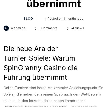
übernimmt
BLOG
Posted on11 months ago
wadmiine
0 Comments
74 Views
Die neue Ära der
Turnier‑Spiele: Warum
SpinGranny Casino die
Führung übernimmt
Online‑Turniere sind heute ein zentraler Anziehungspunkt für
Spieler, die neben dem reinen Spaß auch den Wettbewerb
suchen. In den letzten Jahren haben immer mehr