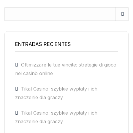
ENTRADAS RECIENTES
Ottimizzare le tue vincite: strategie di gioco
nei casinò online
Tikal Casino: szybkie wypłaty i ich
znaczenie dla graczy
Tikal Casino: szybkie wypłaty i ich
znaczenie dla graczy