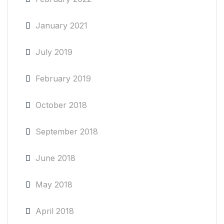
January 2021
July 2019
February 2019
October 2018
September 2018
June 2018
May 2018
April 2018