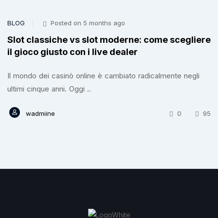
BLOG
Posted on 5 months ago
B
Slot classiche vs slot moderne: come scegliere
V
il gioco giusto con i live dealer
g
Il mondo dei casinò online è cambiato radicalmente negli
Mo
ultimi cinque anni. Oggi ..
me
wadmiine
0
95