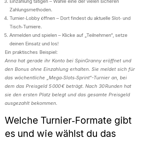
Einzahlung tätigen – Wähle eine der vielen sicheren
Zahlungsmethoden.
Turnier‑Lobby öffnen – Dort findest du aktuelle Slot‑ und
Tisch‑Turniere.
Anmelden und spielen – Klicke auf „Teilnehmen“, setze
deinen Einsatz und los!
Ein praktisches Beispiel:
Anna hat gerade ihr Konto bei SpinGranny eröffnet und
den Bonus ohne Einzahlung erhalten. Sie meldet sich für
das wöchentliche „Mega‑Slots‑Sprint“-Turnier an, bei
dem das Preisgeld 5 000 € beträgt. Nach 30 Runden hat
sie den ersten Platz belegt und das gesamte Preisgeld
ausgezahlt bekommen.
Welche Turnier‑Formate gibt
es und wie wählst du das