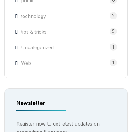
6
public
2
technology
5
tips & tricks
1
Uncategorized
1
Web
Newsletter
Register now to get latest updates on