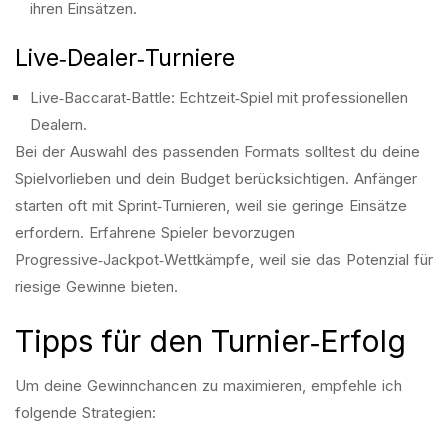
ihren Einsätzen.
Live‑Dealer‑Turniere
Live‑Baccarat‑Battle: Echtzeit‑Spiel mit professionellen
Dealern.
Bei der Auswahl des passenden Formats solltest du deine
Spielvorlieben und dein Budget berücksichtigen. Anfänger
starten oft mit Sprint‑Turnieren, weil sie geringe Einsätze
erfordern. Erfahrene Spieler bevorzugen
Progressive‑Jackpot‑Wettkämpfe, weil sie das Potenzial für
riesige Gewinne bieten.
Tipps für den Turnier‑Erfolg
Um deine Gewinnchancen zu maximieren, empfehle ich
folgende Strategien: