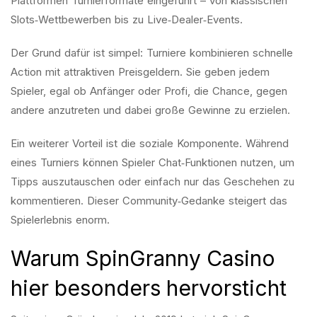
Plattformen Turnierformate eingeführt – von klassischen
Slots‑Wettbewerben bis zu Live‑Dealer‑Events.
Der Grund dafür ist simpel: Turniere kombinieren schnelle
Action mit attraktiven Preisgeldern. Sie geben jedem
Spieler, egal ob Anfänger oder Profi, die Chance, gegen
andere anzutreten und dabei große Gewinne zu erzielen.
Ein weiterer Vorteil ist die soziale Komponente. Während
eines Turniers können Spieler Chat‑Funktionen nutzen, um
Tipps auszutauschen oder einfach nur das Geschehen zu
kommentieren. Dieser Community‑Gedanke steigert das
Spielerlebnis enorm.
Warum SpinGranny Casino
hier besonders hervorsticht