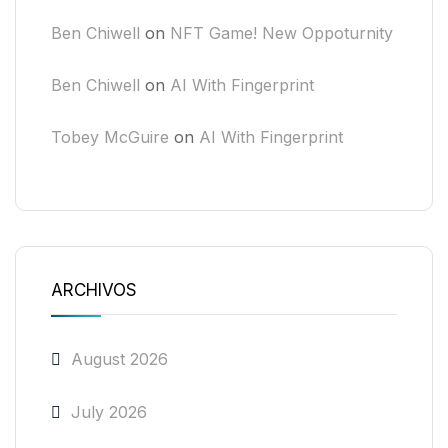
Ben Chiwell
on
NFT Game! New Oppoturnity
Ben Chiwell
on
AI With Fingerprint
Tobey McGuire
on
AI With Fingerprint
ARCHIVOS
August 2026
July 2026