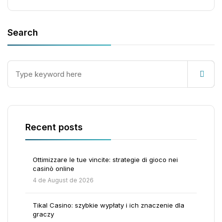
Search
Recent posts
Ottimizzare le tue vincite: strategie di gioco nei
casinò online
4 de August de 2026
Tikal Casino: szybkie wypłaty i ich znaczenie dla
graczy