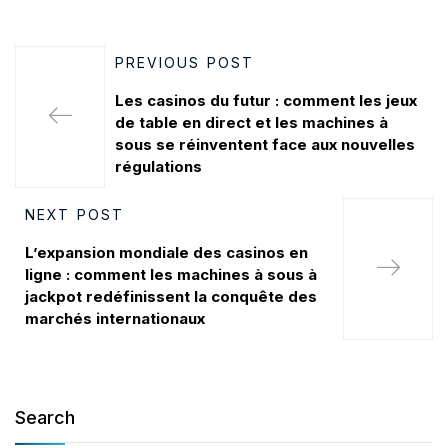
PREVIOUS POST
Les casinos du futur : comment les jeux
de table en direct et les machines à
sous se réinventent face aux nouvelles
régulations
NEXT POST
L’expansion mondiale des casinos en
ligne : comment les machines à sous à
jackpot redéfinissent la conquête des
marchés internationaux
Search