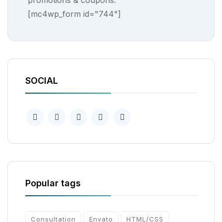
promotions & coupons.
[mc4wp_form id="744"]
SOCIAL
Popular tags
Consultation
Envato
HTML/CSS