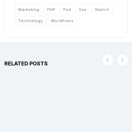
Marketing
PHP
Psd
Seo
Sketch
Technology
WordPress
RELATED POSTS