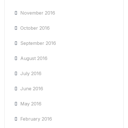
November 2016
October 2016
September 2016
August 2016
July 2016
June 2016
May 2016
February 2016