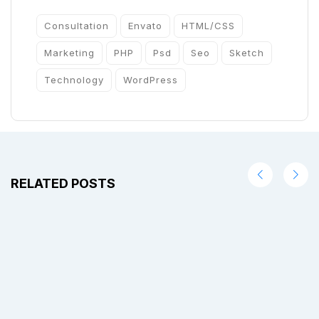
Consultation
Envato
HTML/CSS
Marketing
PHP
Psd
Seo
Sketch
Technology
WordPress
RELATED POSTS