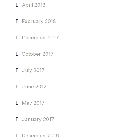
April 2018
February 2018
December 2017
October 2017
July 2017
June 2017
May 2017
January 2017
December 2016