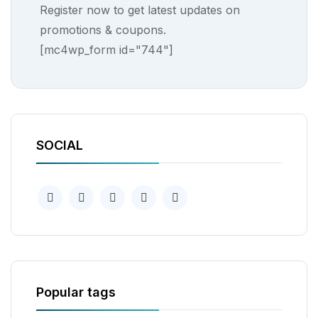
Register now to get latest updates on
promotions & coupons.
[mc4wp_form id="744"]
SOCIAL
Popular tags