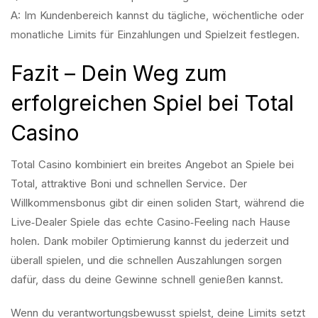
A: Im Kundenbereich kannst du tägliche, wöchentliche oder
monatliche Limits für Einzahlungen und Spielzeit festlegen.
Fazit – Dein Weg zum
erfolgreichen Spiel bei Total
Casino
Total Casino kombiniert ein breites Angebot an Spiele bei
Total, attraktive Boni und schnellen Service. Der
Willkommensbonus gibt dir einen soliden Start, während die
Live‑Dealer Spiele das echte Casino‑Feeling nach Hause
holen. Dank mobiler Optimierung kannst du jederzeit und
überall spielen, und die schnellen Auszahlungen sorgen
dafür, dass du deine Gewinne schnell genießen kannst.
Wenn du verantwortungsbewusst spielst, deine Limits setzt