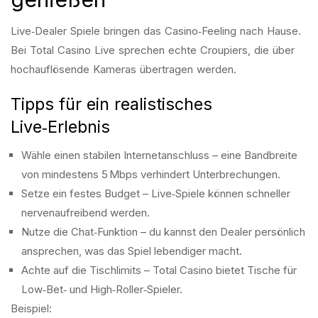
Live‑Dealer Spiele bringen das Casino‑Feeling nach Hause.
Bei Total Casino Live sprechen echte Croupiers, die über
hochauflösende Kameras übertragen werden.
Tipps für ein realistisches
Live‑Erlebnis
Wähle einen stabilen Internetanschluss – eine Bandbreite
von mindestens 5 Mbps verhindert Unterbrechungen.
Setze ein festes Budget – Live‑Spiele können schneller
nervenaufreibend werden.
Nutze die Chat‑Funktion – du kannst den Dealer persönlich
ansprechen, was das Spiel lebendiger macht.
Achte auf die Tischlimits – Total Casino bietet Tische für
Low‑Bet‑ und High‑Roller‑Spieler.
Beispiel: