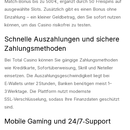
Match‑Bonus bis zu 500 €, ergänzt durch 50 Freispins auf
ausgewählte Slots. Zusätzlich gibt es einen Bonus ohne
Einzahlung – ein kleiner Geldbetrag, den Sie sofort nutzen
können, um das Casino risikofrei zu testen.
Schnelle Auszahlungen und sichere
Zahlungsmethoden
Bei Total Casino können Sie gängige Zahlungsmethoden
wie Kreditkarte, Sofortüberweisung, Skrill und Neteller
einsetzen. Die Auszahlungsgeschwindigkeit liegt bei
E‑Wallets unter 2 Stunden, Banken benötigen meist 1–
3 Werktage. Die Plattform nutzt modernste
SSL‑Verschlüsselung, sodass Ihre Finanzdaten geschützt
sind.
Mobile Gaming und 24/7‑Support