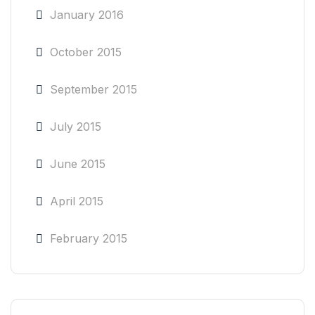
January 2016
October 2015
September 2015
July 2015
June 2015
April 2015
February 2015