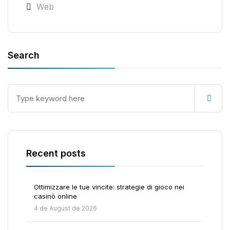
Web
Search
Recent posts
Ottimizzare le tue vincite: strategie di gioco nei
casinò online
4 de August de 2026