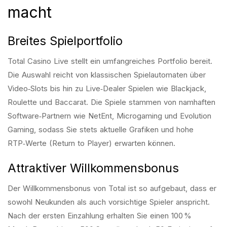
macht
Breites Spielportfolio
Total Casino Live stellt ein umfangreiches Portfolio bereit.
Die Auswahl reicht von klassischen Spielautomaten über
Video‑Slots bis hin zu Live‑Dealer Spielen wie Blackjack,
Roulette und Baccarat. Die Spiele stammen von namhaften
Software‑Partnern wie NetEnt, Microgaming und Evolution
Gaming, sodass Sie stets aktuelle Grafiken und hohe
RTP‑Werte (Return to Player) erwarten können.
Attraktiver Willkommensbonus
Der Willkommensbonus von Total ist so aufgebaut, dass er
sowohl Neukunden als auch vorsichtige Spieler anspricht.
Nach der ersten Einzahlung erhalten Sie einen 100 %