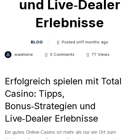
und Live‑Dealer
Erlebnisse
BLOG
Posted on11 months ago
wadmiine
0 Comments
77 Views
Erfolgreich spielen mit Total
Casino: Tipps,
Bonus‑Strategien und
Live‑Dealer Erlebnisse
Ein gutes Online‑Casino ist mehr als nur ein Ort zum