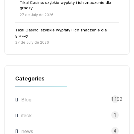
Tikal Casino: szybkie wypłaty i ich znaczenie dla
graczy
27 de July de 2026
Tikal Casino: szybkie wypłaty i ich znaczenie dla
graczy
27 de July de 2026
Categories
1,192
Blog
1
iteck
4
news