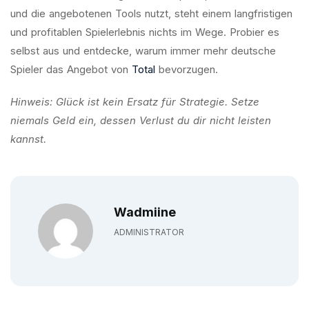
und die angebotenen Tools nutzt, steht einem langfristigen
und profitablen Spielerlebnis nichts im Wege. Probier es
selbst aus und entdecke, warum immer mehr deutsche
Spieler das Angebot von
Total
bevorzugen.
Hinweis: Glück ist kein Ersatz für Strategie. Setze
niemals Geld ein, dessen Verlust du dir nicht leisten
kannst.
Wadmiine
ADMINISTRATOR