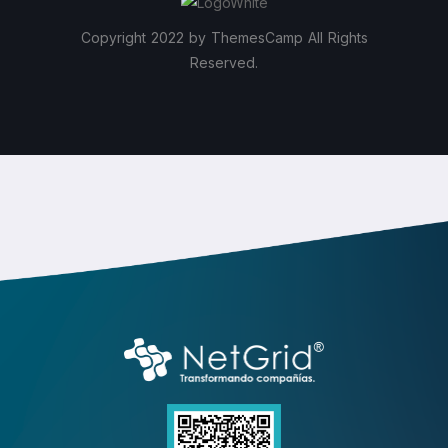
Copyright 2022 by ThemesCamp All Rights
Reserved.