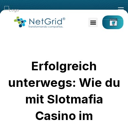
Erfolgreich
unterwegs: Wie du
mit Slotmafia
Casino im