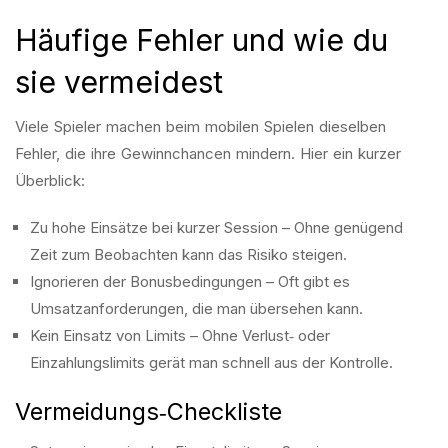
Häufige Fehler und wie du
sie vermeidest
Viele Spieler machen beim mobilen Spielen dieselben
Fehler, die ihre Gewinnchancen mindern. Hier ein kurzer
Überblick:
Zu hohe Einsätze bei kurzer Session – Ohne genügend
Zeit zum Beobachten kann das Risiko steigen.
Ignorieren der Bonusbedingungen – Oft gibt es
Umsatzanforderungen, die man übersehen kann.
Kein Einsatz von Limits – Ohne Verlust‑ oder
Einzahlungslimits gerät man schnell aus der Kontrolle.
Vermeidungs‑Checkliste