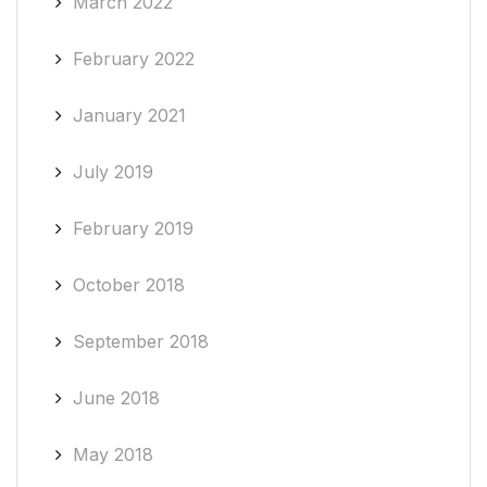
March 2022
February 2022
January 2021
July 2019
February 2019
October 2018
September 2018
June 2018
May 2018