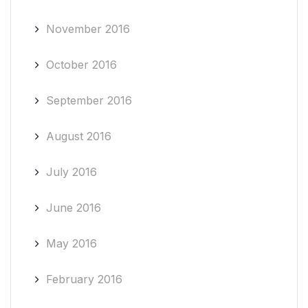
November 2016
October 2016
September 2016
August 2016
July 2016
June 2016
May 2016
February 2016