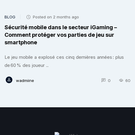
BLOG
Posted on 2 months ago
Sécurité mobile dans le secteur iGaming –
Comment protéger vos parties de jeu sur
smartphone
Le jeu mobile a explosé ces cinq dernières années : plus
de 60 % des joueur ..
wadmiine
0
60