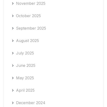
November 2025
October 2025
September 2025
August 2025
July 2025
June 2025
May 2025
April 2025
December 2024