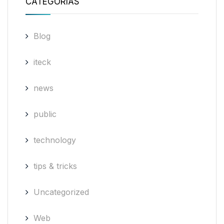
CATEGORÍAS
Blog
iteck
news
public
technology
tips & tricks
Uncategorized
Web