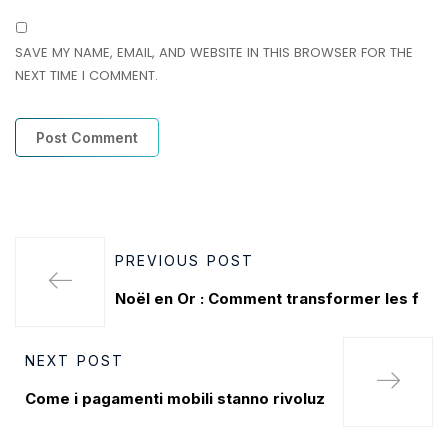
SAVE MY NAME, EMAIL, AND WEBSITE IN THIS BROWSER FOR THE
NEXT TIME I COMMENT.
PREVIOUS POST
Noël en Or : Comment transformer les f
NEXT POST
Come i pagamenti mobili stanno rivoluz