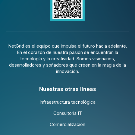
NetGrid es el equipo que impulsa el futuro hacia adelante.
En el corazón de nuestra pasión se encuentran la
tecnología y la creatividad. Somos visionarios,
desarrolladores y soñadores que creen en la magia de la
innovación.
Nuestras otras líneas
Infraestructura tecnológica
Consultoria IT
Comercialización