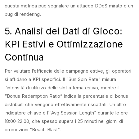
questa metrica può segnalare un attacco DDoS mirato o un
bug di rendering.
5. Analisi dei Dati di Gioco:
KPI Estivi e Ottimizzazione
Continua
Per valutare l’efficacia delle campagne estive, gli operatori
si affidano a KPI specifici. Il “Sun‑Spin Rate” misura
l’intensità di utilizzo delle slot a tema estivo, mentre il
“Bonus Redemption Ratio” indica la percentuale di bonus
distribuiti che vengono effettivamente riscattati. Un altro
indicatore chiave è l’“Avg Session Length” durante le ore
18:00‑22:00, che spesso supera i 25 minuti nei giorni di
promozioni “Beach Blast”.