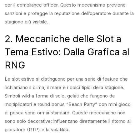
per il compliance officer. Questo meccanismo previene
sanzioni e protegge la reputazione dell’operatore durante la
stagione più visibile.
2. Meccaniche delle Slot a
Tema Estivo: Dalla Grafica al
RNG
Le slot estive si distinguono per una serie di feature che
richiamano il clima, il mare e i dolci tipici della stagione.
Simboli wild a forma di sole, gelati che fungono da
moltiplicatori e round bonus “Beach Party” con mini‑gioco
di pesca sono ormai standard. Queste meccaniche non
sono solo decorative: influenzano direttamente il ritorno al
giocatore (RTP) e la volatilità.