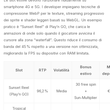
Le slot estive devono funzionare fluidamente su
smartphone 4G e 5G. I developer impiegano tecniche di
compressione WebP per le texture, streaming progressivo
dei sprite e shader leggeri basati su WebGL. Un esempio
pratico è “Sunset Reel” di Play’n GO, che carica le
animazioni di onde solo quando il giocatore avvicina il
cursore alla zona “waterfall”. Questo riduce il consumo di
banda del 45 % rispetto a una versione non ottimizzata,
migliorando la FPS su dispositivi con RAM limitata.
Bonus
M
Slot
RTP
Volatilità
estivo
dep
30 free spin
Sunset Reel
96,2 %
Media
+
€
(Play’n GO)
Sun‑Multiplier
Tropical