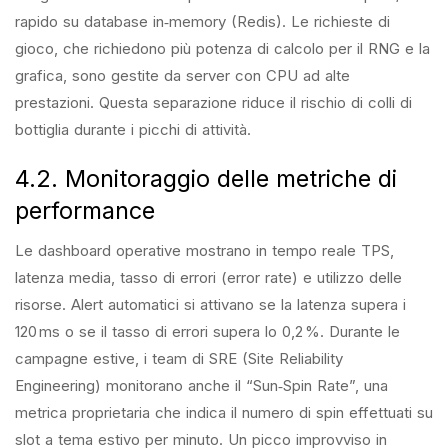
rapido su database in‑memory (Redis). Le richieste di
gioco, che richiedono più potenza di calcolo per il RNG e la
grafica, sono gestite da server con CPU ad alte
prestazioni. Questa separazione riduce il rischio di colli di
bottiglia durante i picchi di attività.
4.2. Monitoraggio delle metriche di
performance
Le dashboard operative mostrano in tempo reale TPS,
latenza media, tasso di errori (error rate) e utilizzo delle
risorse. Alert automatici si attivano se la latenza supera i
120 ms o se il tasso di errori supera lo 0,2 %. Durante le
campagne estive, i team di SRE (Site Reliability
Engineering) monitorano anche il “Sun‑Spin Rate”, una
metrica proprietaria che indica il numero di spin effettuati su
slot a tema estivo per minuto. Un picco improvviso in