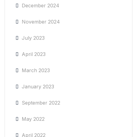
December 2024
November 2024
July 2023
April 2023
March 2023
January 2023
September 2022
May 2022
April 2022