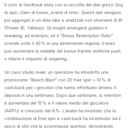
Il ciclo di feedback inizia con la raccolta dei dati grezzi (log
di spin, claim di bonus, eventi di rete). Questi dati vengono
poi aggregati in un data lake e analizzati con strumenti di BI
(Power BI, Tableau). Gli insight emergenti guidano il
tweaking: ad esempio, se il “Bonus Redemption Ratio”
scende sotto il 40 % in una determinata regione, il team
può aumentare la visibilità del bonus tramite notifiche push
o ridurre il requisito di wagering.
Un caso studio reale: un operatore ha introdotto una
promozione “Beach Blast” con 20 free spin + 10 % di
cash‑back per i giocatori che hanno effettuato almeno 5
depositi in una settimana. Dopo due settimane, la retention
è aumentata del 15 % e il valore medio del giocatore
(ARPU) è cresciuto del 8 %. L’analisi ha mostrato che la
combinazione di free spin e cash‑back ha incentivato sia il
gioco di slot che le scommesse sportive, dimostrando