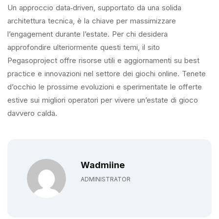
Un approccio data‑driven, supportato da una solida
architettura tecnica, è la chiave per massimizzare
l’engagement durante l’estate. Per chi desidera
approfondire ulteriormente questi temi, il sito
Pegasoproject offre risorse utili e aggiornamenti su best
practice e innovazioni nel settore dei giochi online. Tenete
d’occhio le prossime evoluzioni e sperimentate le offerte
estive sui migliori operatori per vivere un’estate di gioco
davvero calda.
Wadmiine
ADMINISTRATOR