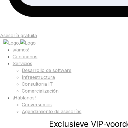
Asesoría gratuita
¡Vamos!
Conócenos
Servicios
Desarrollo de software
Infraestructura
Consultoría IT
Comercialización
¡Háblanos!
Conversemos
Agendamiento de asesorías
Exclusieve VIP‑voorde