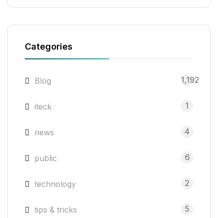
Categories
1,192
Blog
1
iteck
4
news
6
public
2
technology
5
tips & tricks