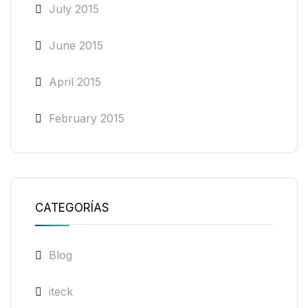
July 2015
June 2015
April 2015
February 2015
CATEGORÍAS
Blog
iteck