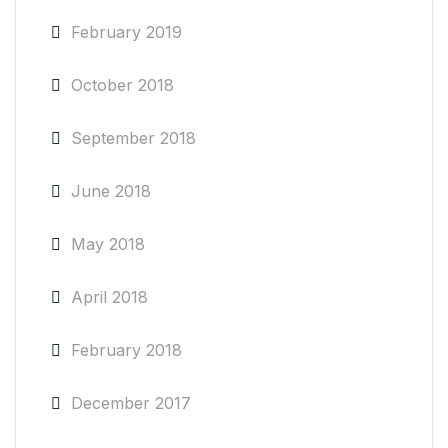
February 2019
October 2018
September 2018
June 2018
May 2018
April 2018
February 2018
December 2017