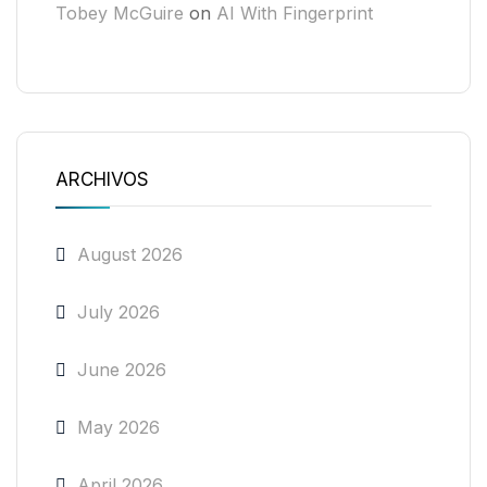
Tobey McGuire
on
AI With Fingerprint
ARCHIVOS
August 2026
July 2026
June 2026
May 2026
April 2026