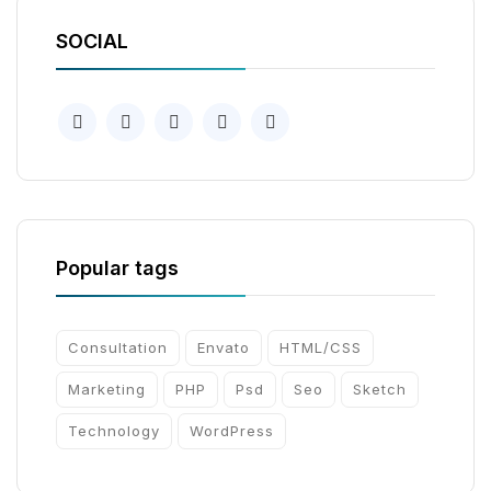
SOCIAL
Popular tags
Consultation
Envato
HTML/CSS
Marketing
PHP
Psd
Seo
Sketch
Technology
WordPress