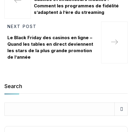
Comment les programmes de fidélité
s’adaptent à l’ère du streaming
NEXT POST
Le Black Friday des casinos en ligne –
Quand les tables en direct deviennent
les stars de la plus grande promotion
de l’année
Search