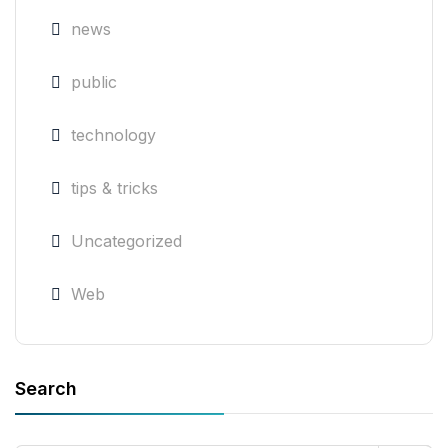
news
public
technology
tips & tricks
Uncategorized
Web
Search