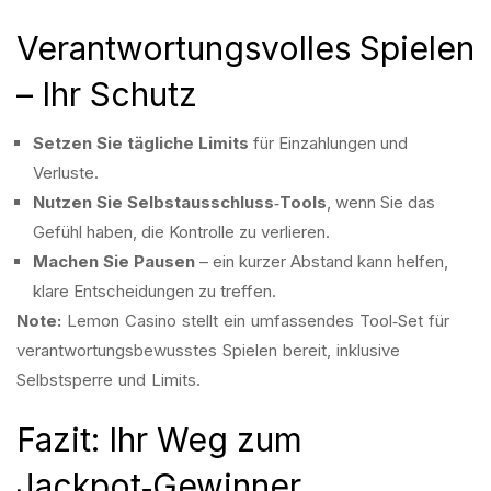
Verantwortungsvolles Spielen
– Ihr Schutz
Setzen Sie tägliche Limits
für Einzahlungen und
Verluste.
Nutzen Sie Selbstausschluss‑Tools
, wenn Sie das
Gefühl haben, die Kontrolle zu verlieren.
Machen Sie Pausen
– ein kurzer Abstand kann helfen,
klare Entscheidungen zu treffen.
Note:
Lemon Casino stellt ein umfassendes Tool‑Set für
verantwortungsbewusstes Spielen bereit, inklusive
Selbstsperre und Limits.
Fazit: Ihr Weg zum
Jackpot‑Gewinner