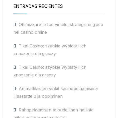
ENTRADAS RECIENTES
Ottimizzare le tue vincite: strategie di gioco
nei casinò online
Tikal Casino: szybkie wypłaty i ich
znaczenie dla graczy
Tikal Casino: szybkie wypłaty i ich
znaczenie dla graczy
Ammattilaisten vinkit kasinopelaamiseen
Haastattelu ja oppiminen
Rahapelaamisen taloudellinen hallinta
miten voit varmistaa voitot