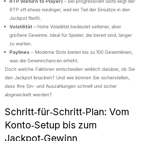
RTP (Return to Player)
– Bei progressiven Slots liegt der
RTP oft etwas niedriger, weil ein Teil der Einsätze in den
Jackpot fließt.
Volatilität
– Hohe Volatilität bedeutet seltener, aber
größere Gewinne. Ideal für Spieler, die bereit sind, länger
zu warten.
Paylines
– Moderne Slots bieten bis zu 100 Gewinnlinien,
was die Gewinnchancen erhöht.
Doch welche Faktoren entscheiden wirklich darüber, ob Sie
den Jackpot knacken? Und wie können Sie sicherstellen,
dass Ihre Ein- und Auszahlungen schnell und sicher
abgewickelt werden?
Schritt‑für‑Schritt‑Plan: Vom
Konto‑Setup bis zum
Jackpot‑Gewinn