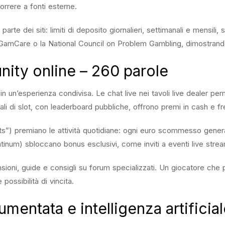
orrere a fonti esterne.
rte dei siti: limiti di deposito giornalieri, settimanali e mensili,
 GamCare o la National Council on Problem Gambling, dimostrando
nity online – 260 parole
n un’esperienza condivisa. Le chat live nei tavoli live dealer per
ali di slot, con leaderboard pubbliche, offrono premi in cash e free
ts”) premiano le attività quotidiane: ogni euro scommesso genera
 Platinum) sbloccano bonus esclusivi, come inviti a eventi live st
ioni, guide e consigli su forum specializzati. Un giocatore che 
ossibilità di vincita.
 aumentata e intelligenza artifici