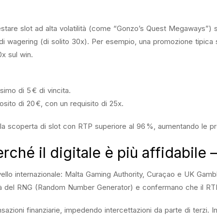
di testare slot ad alta volatilità (come “Gonzo’s Quest Megaways”)
 di wagering (di solito 30x). Per esempio, una promozione tipica
x sul win.
imo di 5 € di vincita.
to di 20 €, con un requisito di 25x.
 la scoperta di slot con RTP superiore al 96 %, aumentando le prob
rché il digitale è più affidabile
ivello internazionale: Malta Gaming Authority, Curaçao e UK Gambl
ità del RNG (Random Number Generator) e confermano che il RTP di
sazioni finanziarie, impedendo intercettazioni da parte di terzi. In