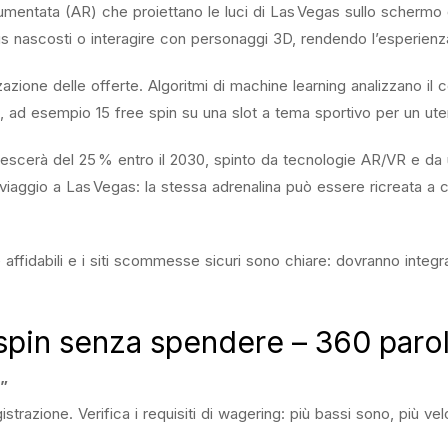
umentata (AR) che proiettano le luci di Las Vegas sullo schermo d
nus nascosti o interagire con personaggi 3D, rendendo l’esperienza 
izzazione delle offerte. Algoritmi di machine learning analizzano i
ra, ad esempio 15 free spin su una slot a tema sportivo per un 
escerà del 25 % entro il 2030, spinto da tecnologie AR/VR e da
n viaggio a Las Vegas: la stessa adrenalina può essere ricreata a c
ffidabili e i siti scommesse sicuri sono chiare: dovranno integr
spin senza spendere – 360 paro
t”
razione. Verifica i requisiti di wagering: più bassi sono, più velo