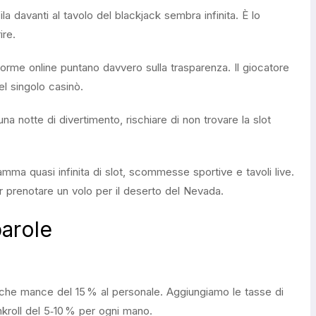
fila davanti al tavolo del blackjack sembra infinita. È lo
ire.
forme online puntano davvero sulla trasparenza. Il giocatore
el singolo casinò.
 notte di divertimento, rischiare di non trovare la slot
amma quasi infinita di slot, scommesse sportive e tavoli live.
er prenotare un volo per il deserto del Nevada.
parole
ipiche mance del 15 % al personale. Aggiungiamo le tasse di
nkroll del 5‑10 % per ogni mano.