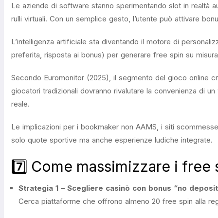
Le aziende di software stanno sperimentando slot in realtà a
rulli virtuali. Con un semplice gesto, l’utente può attivare bo
L’intelligenza artificiale sta diventando il motore di personal
preferita, risposta ai bonus) per generare free spin su misu
Secondo Euromonitor (2025), il segmento del gioco online cr
giocatori tradizionali dovranno rivalutare la convenienza di u
reale.
Le implicazioni per i bookmaker non AAMS, i siti scommesse a
solo quote sportive ma anche esperienze ludiche integrate.
7️⃣ Come massimizzare i free 
Strategia 1 – Scegliere casinò con bonus “no deposi
Cerca piattaforme che offrono almeno 20 free spin alla regist