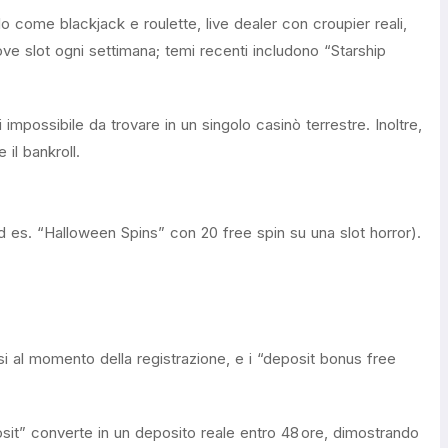
olo come blackjack e roulette, live dealer con croupier reali,
ove slot ogni settimana; temi recenti includono “Starship
mpossibile da trovare in un singolo casinò terrestre. Inoltre,
il bankroll.
 es. “Halloween Spins” con 20 free spin su una slot horror).
ssi al momento della registrazione, e i “deposit bonus free
sit” converte in un deposito reale entro 48 ore, dimostrando