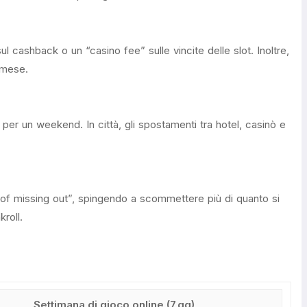
l cashback o un “casino fee” sulle vincite delle slot. Inoltre,
 mese.
e per un weekend. In città, gli spostamenti tra hotel, casinò e
ar of missing out”, spingendo a scommettere più di quanto si
roll.
Settimana di gioco online (7 gg)