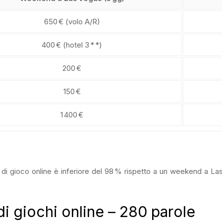
650 € (volo A/R)
400 € (hotel 3 * *)
200 €
150 €
1 400 €
 di gioco online è inferiore del 98 % rispetto a un weekend a Las V
à di giochi online – 280 parole