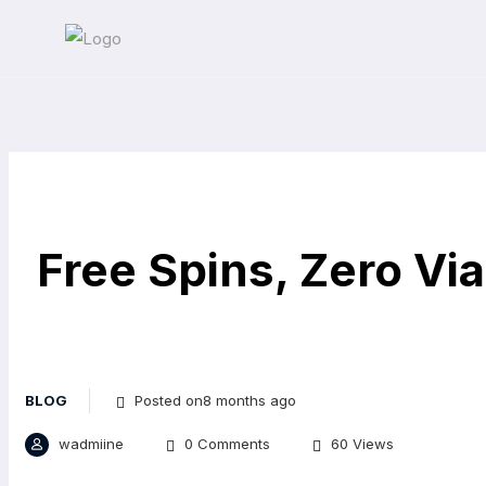
Free Spins, Zero Via
BLOG
Posted on8 months ago
wadmiine
0 Comments
60 Views