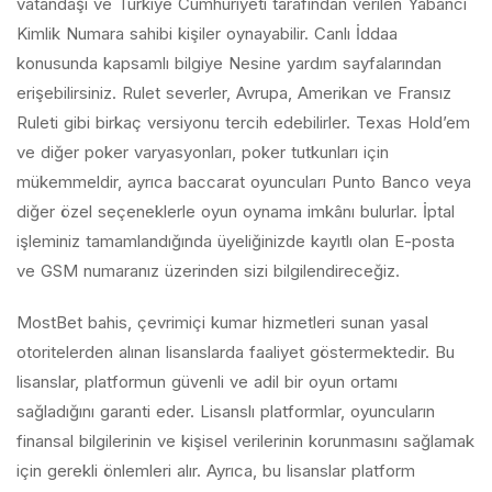
vatandaşı ve Türkiye Cumhuriyeti tarafından verilen Yabancı
Kimlik Numara sahibi kişiler oynayabilir. Canlı İddaa
konusunda kapsamlı bilgiye Nesine yardım sayfalarından
erişebilirsiniz. Rulet severler, Avrupa, Amerikan ve Fransız
Ruleti gibi birkaç versiyonu tercih edebilirler. Texas Hold’em
ve diğer poker varyasyonları, poker tutkunları için
mükemmeldir, ayrıca baccarat oyuncuları Punto Banco veya
diğer özel seçeneklerle oyun oynama imkânı bulurlar. İptal
işleminiz tamamlandığında üyeliğinizde kayıtlı olan E-posta
ve GSM numaranız üzerinden sizi bilgilendireceğiz.
MostBet bahis, çevrimiçi kumar hizmetleri sunan yasal
otoritelerden alınan lisanslarda faaliyet göstermektedir. Bu
lisanslar, platformun güvenli ve adil bir oyun ortamı
sağladığını garanti eder. Lisanslı platformlar, oyuncuların
finansal bilgilerinin ve kişisel verilerinin korunmasını sağlamak
için gerekli önlemleri alır. Ayrıca, bu lisanslar platform