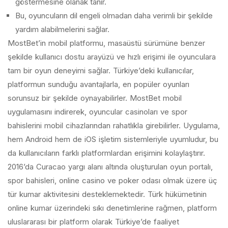
göstermesine olanak tanır.
Bu, oyuncuların dil engeli olmadan daha verimli bir şekilde
yardım alabilmelerini sağlar.
MostBet’in mobil platformu, masaüstü sürümüne benzer
şekilde kullanıcı dostu arayüzü ve hızlı erişimi ile oyunculara
tam bir oyun deneyimi sağlar. Türkiye’deki kullanıcılar,
platformun sunduğu avantajlarla, en popüler oyunları
sorunsuz bir şekilde oynayabilirler. MostBet mobil
uygulamasını indirerek, oyuncular casinoları ve spor
bahislerini mobil cihazlarından rahatlıkla girebilirler. Uygulama,
hem Android hem de iOS işletim sistemleriyle uyumludur, bu
da kullanıcıların farklı platformlardan erişimini kolaylaştırır.
2016’da Curacao yargı alanı altında oluşturulan oyun portalı,
spor bahisleri, online casino ve poker odası olmak üzere üç
tür kumar aktivitesini desteklemektedir. Türk hükümetinin
online kumar üzerindeki sıkı denetimlerine rağmen, platform
uluslararası bir platform olarak Türkiye’de faaliyet