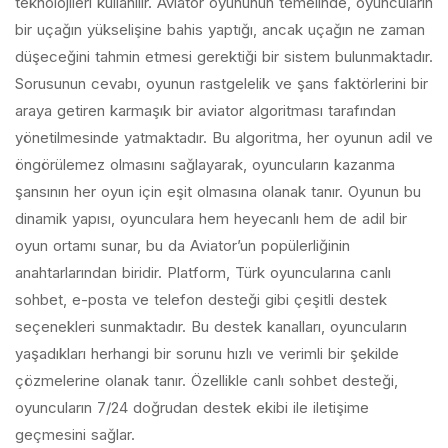
teknolojileri kullanılır. Aviator oyununun temelinde, oyuncuların
bir uçağın yükselişine bahis yaptığı, ancak uçağın ne zaman
düşeceğini tahmin etmesi gerektiği bir sistem bulunmaktadır.
Sorusunun cevabı, oyunun rastgelelik ve şans faktörlerini bir
araya getiren karmaşık bir aviator algoritması tarafından
yönetilmesinde yatmaktadır. Bu algoritma, her oyunun adil ve
öngörülemez olmasını sağlayarak, oyuncuların kazanma
şansının her oyun için eşit olmasına olanak tanır. Oyunun bu
dinamik yapısı, oyunculara hem heyecanlı hem de adil bir
oyun ortamı sunar, bu da Aviator’un popülerliğinin
anahtarlarından biridir. Platform, Türk oyuncularına canlı
sohbet, e-posta ve telefon desteği gibi çeşitli destek
seçenekleri sunmaktadır. Bu destek kanalları, oyuncuların
yaşadıkları herhangi bir sorunu hızlı ve verimli bir şekilde
çözmelerine olanak tanır. Özellikle canlı sohbet desteği,
oyuncuların 7/24 doğrudan destek ekibi ile iletişime
geçmesini sağlar.