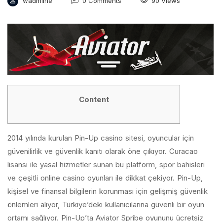
wadmiine
0 Comments
90 Views
Content
2014 yılında kurulan Pin-Up casino sitesi, oyuncular için
güvenilirlik ve güvenlik kanıtı olarak öne çıkıyor. Curacao
lisansı ile yasal hizmetler sunan bu platform, spor bahisleri
ve çeşitli online casino oyunları ile dikkat çekiyor. Pin-Up,
kişisel ve finansal bilgilerin korunması için gelişmiş güvenlik
önlemleri alıyor, Türkiye’deki kullanıcılarına güvenli bir oyun
ortamı sağlıyor. Pin-Up’ta Aviator Spribe oyununu ücretsiz