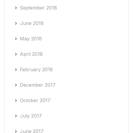
September 2018
June 2018
May 2018
April 2018
February 2018
December 2017
October 2017
July 2017
June 2017