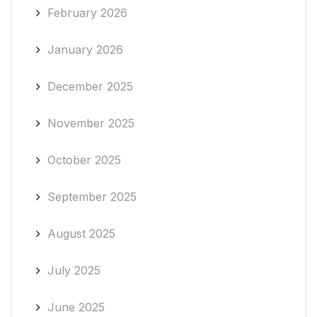
February 2026
January 2026
December 2025
November 2025
October 2025
September 2025
August 2025
July 2025
June 2025