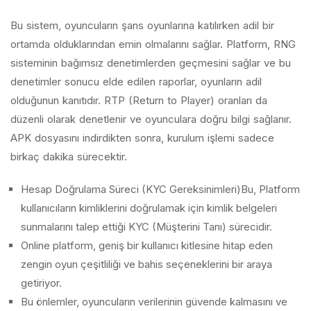
Bu sistem, oyuncuların şans oyunlarına katılırken adil bir
ortamda olduklarından emin olmalarını sağlar. Platform, RNG
sisteminin bağımsız denetimlerden geçmesini sağlar ve bu
denetimler sonucu elde edilen raporlar, oyunların adil
olduğunun kanıtıdır. RTP (Return to Player) oranları da
düzenli olarak denetlenir ve oyunculara doğru bilgi sağlanır.
APK dosyasını indirdikten sonra, kurulum işlemi sadece
birkaç dakika sürecektir.
Hesap Doğrulama Süreci (KYC Gereksinimleri)Bu, Platform
kullanıcıların kimliklerini doğrulamak için kimlik belgeleri
sunmalarını talep ettiği KYC (Müşterini Tanı) sürecidir.
Online platform, geniş bir kullanıcı kitlesine hitap eden
zengin oyun çeşitliliği ve bahis seçeneklerini bir araya
getiriyor.
Bu önlemler, oyuncuların verilerinin güvende kalmasını ve