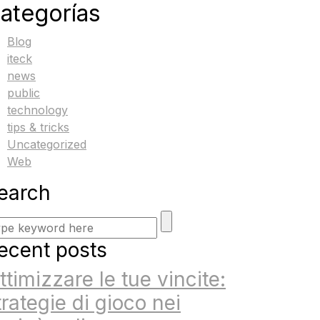
ategorías
Blog
iteck
news
public
technology
tips & tricks
Uncategorized
Web
earch
ecent posts
ttimizzare le tue vincite:
trategie di gioco nei