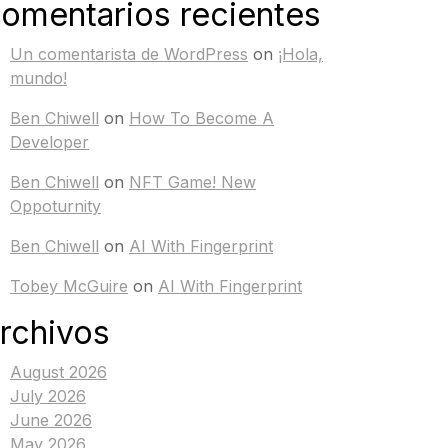
omentarios recientes
Un comentarista de WordPress
on
¡Hola,
mundo!
Ben Chiwell
on
How To Become A
Developer
Ben Chiwell
on
NFT Game! New
Oppoturnity
Ben Chiwell
on
AI With Fingerprint
Tobey McGuire
on
AI With Fingerprint
rchivos
August 2026
July 2026
June 2026
May 2026