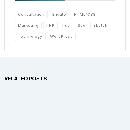
Consultation
Envato
HTML/CSS
Marketing
PHP
Psd
Seo
Sketch
Technology
WordPress
RELATED POSTS