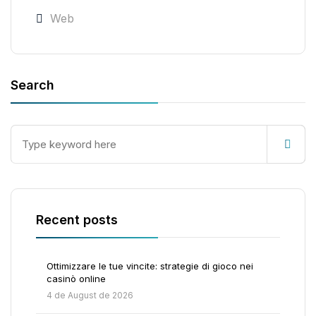
Web
Search
Recent posts
Ottimizzare le tue vincite: strategie di gioco nei
casinò online
4 de August de 2026