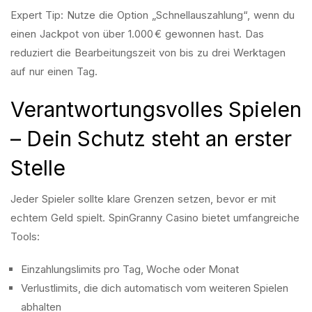
Expert Tip: Nutze die Option „Schnellauszahlung“, wenn du
einen Jackpot von über 1.000 € gewonnen hast. Das
reduziert die Bearbeitungszeit von bis zu drei Werktagen
auf nur einen Tag.
Verantwortungsvolles Spielen
– Dein Schutz steht an erster
Stelle
Jeder Spieler sollte klare Grenzen setzen, bevor er mit
echtem Geld spielt. SpinGranny Casino bietet umfangreiche
Tools:
Einzahlungslimits pro Tag, Woche oder Monat
Verlustlimits, die dich automatisch vom weiteren Spielen
abhalten