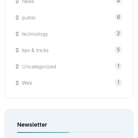
4
news
6
public
2
technology
5
tips & tricks
1
Uncategorized
1
Web
Newsletter