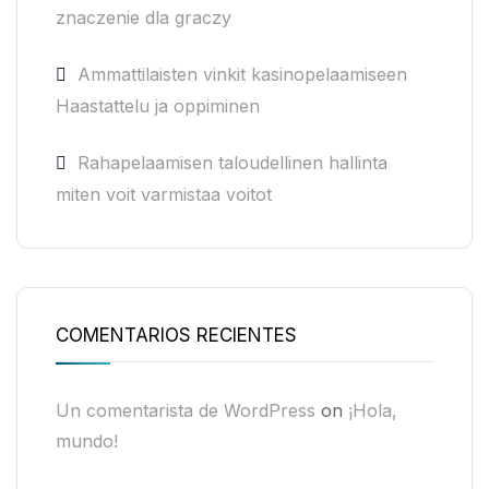
znaczenie dla graczy
Ammattilaisten vinkit kasinopelaamiseen
Haastattelu ja oppiminen
Rahapelaamisen taloudellinen hallinta
miten voit varmistaa voitot
COMENTARIOS RECIENTES
Un comentarista de WordPress
on
¡Hola,
mundo!