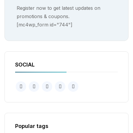
Register now to get latest updates on
promotions & coupons.
[mc4wp_form id="744"]
SOCIAL
Popular tags