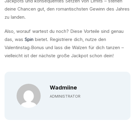
Jackpots und konsequentes Setzen von Limits – stehen
deine Chancen gut, den romantischsten Gewinn des Jahres
zu landen.
Also, worauf wartest du noch? Diese Vorteile sind genau
das, was
Spin
bietet. Registriere dich, nutze den
Valentinstag‑Bonus und lass die Walzen für dich tanzen –
vielleicht ist der nächste große Jackpot schon dein!
Wadmiine
ADMINISTRATOR