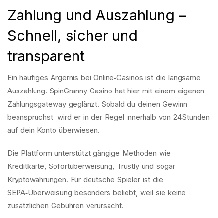
Zahlung und Auszahlung –
Schnell, sicher und
transparent
Ein häufiges Ärgernis bei Online‑Casinos ist die langsame
Auszahlung. SpinGranny Casino hat hier mit einem eigenen
Zahlungsgateway geglänzt. Sobald du deinen Gewinn
beanspruchst, wird er in der Regel innerhalb von 24 Stunden
auf dein Konto überwiesen.
Die Plattform unterstützt gängige Methoden wie
Kreditkarte, Sofortüberweisung, Trustly und sogar
Kryptowährungen. Für deutsche Spieler ist die
SEPA‑Überweisung besonders beliebt, weil sie keine
zusätzlichen Gebühren verursacht.