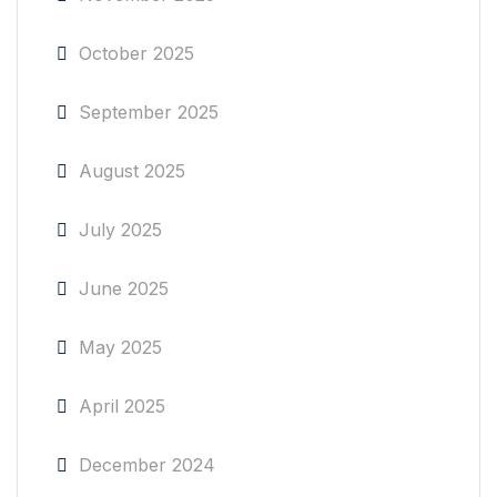
October 2025
September 2025
August 2025
July 2025
June 2025
May 2025
April 2025
December 2024