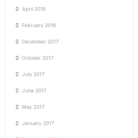
April 2018
February 2018
December 2017
October 2017
July 2017
June 2017
May 2017
January 2017