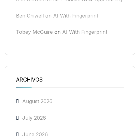
Ben Chiwell
on
AI With Fingerprint
Tobey McGuire
on
AI With Fingerprint
ARCHIVOS
August 2026
July 2026
June 2026