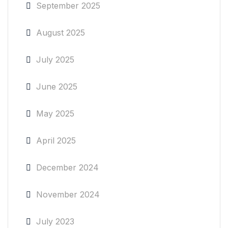
September 2025
August 2025
July 2025
June 2025
May 2025
April 2025
December 2024
November 2024
July 2023