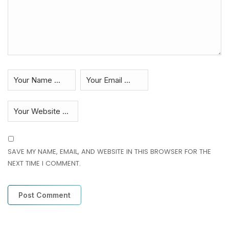
SAVE MY NAME, EMAIL, AND WEBSITE IN THIS BROWSER FOR THE
NEXT TIME I COMMENT.