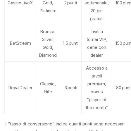
CasinoLiveX
Gold,
2 punti
settimanale,
100 punt
Platinum
20 giri
gratuiti
Bronze,
Inviti a
Silver,
tornei VIP,
BetStream
1,5 punti
150 punt
Gold,
cene con
Diamond
dealer
Accesso a
tavoli
Classic,
premium,
RoyalDealer
3 punti
80 punt
Elite
bonus
“player of
the month”
Il “tasso di conversione” indica quanti punti sono necessari