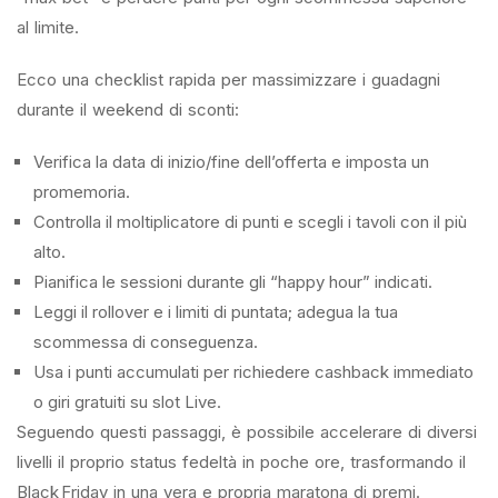
al limite.
Ecco una checklist rapida per massimizzare i guadagni
durante il weekend di sconti:
Verifica la data di inizio/fine dell’offerta e imposta un
promemoria.
Controlla il moltiplicatore di punti e scegli i tavoli con il più
alto.
Pianifica le sessioni durante gli “happy hour” indicati.
Leggi il rollover e i limiti di puntata; adegua la tua
scommessa di conseguenza.
Usa i punti accumulati per richiedere cashback immediato
o giri gratuiti su slot Live.
Seguendo questi passaggi, è possibile accelerare di diversi
livelli il proprio status fedeltà in poche ore, trasformando il
Black Friday in una vera e propria maratona di premi.