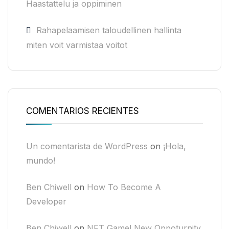
Haastattelu ja oppiminen
Rahapelaamisen taloudellinen hallinta
miten voit varmistaa voitot
COMENTARIOS RECIENTES
Un comentarista de WordPress
on
¡Hola,
mundo!
Ben Chiwell
on
How To Become A
Developer
Ben Chiwell
on
NFT Game! New Oppoturnity