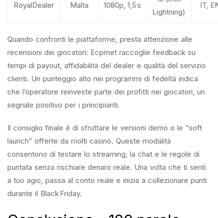
RoyalDealer
Malta
1080p, 1,5 s
IT, E
Lightning)
Quando confronti le piattaforme, presta attenzione alle
recensioni dei giocatori: Ecprnet raccoglie feedback su
tempi di payout, affidabilità del dealer e qualità del servizio
clienti. Un punteggio alto nei programmi di fedeltà indica
che l’operatore reinveste parte dei profitti nei giocatori, un
segnale positivo per i principianti.
Il consiglio finale è di sfruttare le versioni demo o le “soft
launch” offerte da molti casinò. Queste modalità
consentono di testare lo streaming, la chat e le regole di
puntata senza rischiare denaro reale. Una volta che ti senti
a tuo agio, passa al conto reale e inizia a collezionare punti
durante il Black Friday.