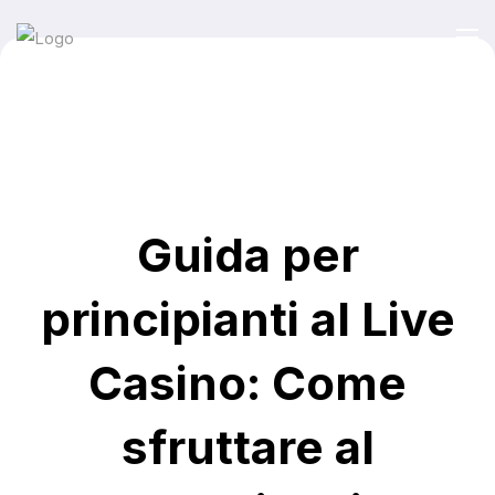
Guida per
principianti al Live
Casino: Come
sfruttare al