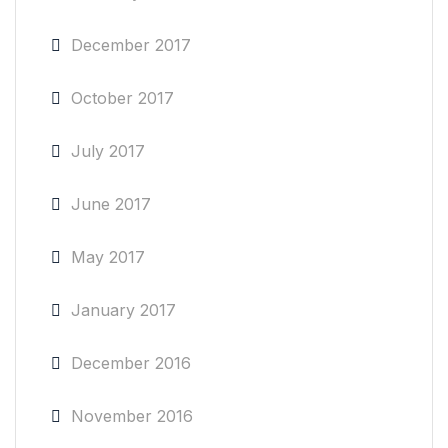
December 2017
October 2017
July 2017
June 2017
May 2017
January 2017
December 2016
November 2016