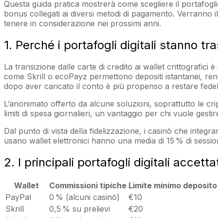
Questa guida pratica mostrerà come scegliere il portafoglio 
bonus collegati ai diversi metodi di pagamento. Verranno ill
tenere in considerazione nei prossimi anni.
1. Perché i portafogli digitali stanno t
La transizione dalle carte di credito ai wallet crittografici
come Skrill o ecoPayz permettono depositi istantanei, rend
dopo aver caricato il conto è più propenso a restare fedele
L’anonimato offerto da alcune soluzioni, soprattutto le crip
limiti di spesa giornalieri, un vantaggio per chi vuole gest
Dal punto di vista della fidelizzazione, i casinò che integr
usano wallet elettronici hanno una media di 15 % di sessioni 
2. I principali portafogli digitali accetta
Wallet
Commissioni tipiche
Limite minimo deposito
PayPal
0 % (alcuni casinò)
€10
Skrill
0,5 % su prelievi
€20