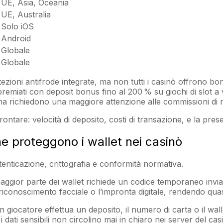
UE, Asia, Oceania
UE, Australia
Solo iOS
Android
Globale
Globale
ioni antifrode integrate, ma non tutti i casinò offrono bon
remiati con deposit bonus fino al 200 % su giochi di slot a v
 ma richiedono una maggiore attenzione alle commissioni di r
confrontare: velocità di deposito, costi di transazione, e la pr
he proteggono i wallet nei casinò
autenticazione, crittografia e conformità normativa.
maggior parte dei wallet richiede un codice temporaneo inv
riconoscimento facciale o l’impronta digitale, rendendo quas
giocatore effettua un deposito, il numero di carta o il wal
dati sensibili non circolino mai in chiaro nei server del cas