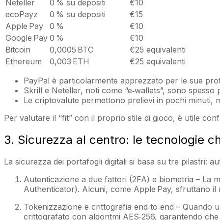
Neteller
0 % su depositi
€10
ecoPayz
0 % su depositi
€15
Apple Pay
0 %
€10
Google Pay
0 %
€10
Bitcoin
0,0005 BTC
€25 equivalenti
Ethereum
0,003 ETH
€25 equivalenti
PayPal è particolarmente apprezzato per le sue protez
Skrill e Neteller, noti come “e‑wallets”, sono spesso p
Le criptovalute permettono prelievi in pochi minuti,
Per valutare il “fit” con il proprio stile di gioco, è utile 
3. Sicurezza al centro: le tecnologie c
La sicurezza dei portafogli digitali si basa su tre pilastri: 
Autenticazione a due fattori (2FA) e biometria – La 
Authenticator). Alcuni, come Apple Pay, sfruttano il 
Tokenizzazione e crittografia end‑to‑end – Quando un 
crittografato con algoritmi AES‑256, garantendo che i 