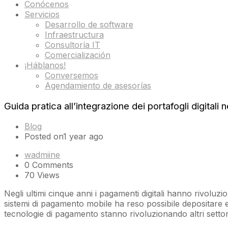
Conócenos
Servicios
Desarrollo de software
Infraestructura
Consultoría IT
Comercialización
¡Háblanos!
Conversemos
Agendamiento de asesorías
Guida pratica all’integrazione dei portafogli digitali 
Blog
Posted on1 year ago
wadmiine
0 Comments
70 Views
Negli ultimi cinque anni i pagamenti digitali hanno rivoluzio
sistemi di pagamento mobile ha reso possibile depositare e
tecnologie di pagamento stanno rivoluzionando altri settori