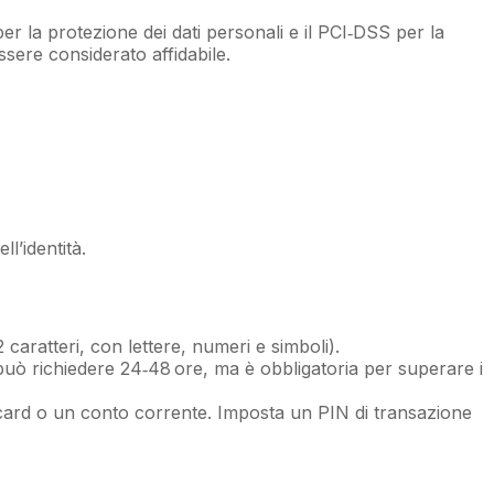
r la protezione dei dati personali e il PCI‑DSS per la
ere considerato affidabile.
l’identità.
caratteri, con lettere, numeri e simboli).
a può richiedere 24‑48 ore, ma è obbligatoria per superare i
card o un conto corrente. Imposta un PIN di transazione