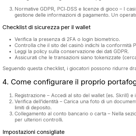
Normative GDPR, PCI‑DSS e licenze di gioco – I casinò
gestione delle informazioni di pagamento. Un operat
Checklist di sicurezza per il wallet
Verifica la presenza di 2FA o login biometrico.
Controlla che il sito del casinò indichi la conformità
Leggi la policy sulla conservazione dei dati GDPR.
Assicurati che le transazioni siano tokenizzate (cerca
Seguendo questa checklist, i giocatori possono ridurre drast
4. Come configurare il proprio portafogl
Registrazione – Accedi al sito del wallet (es. Skrill)
Verifica dell’identità – Carica una foto di un documen
limiti di deposito.
Collegamento al conto bancario o carta – Nella sezi
per ulteriori controlli.
Impostazioni consigliate