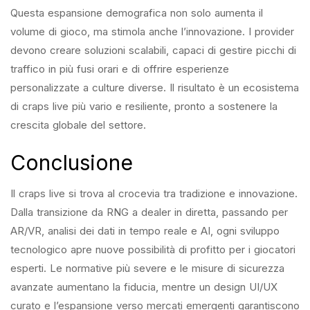
Questa espansione demografica non solo aumenta il
volume di gioco, ma stimola anche l’innovazione. I provider
devono creare soluzioni scalabili, capaci di gestire picchi di
traffico in più fusi orari e di offrire esperienze
personalizzate a culture diverse. Il risultato è un ecosistema
di craps live più vario e resiliente, pronto a sostenere la
crescita globale del settore.
Conclusione
Il craps live si trova al crocevia tra tradizione e innovazione.
Dalla transizione da RNG a dealer in diretta, passando per
AR/VR, analisi dei dati in tempo reale e AI, ogni sviluppo
tecnologico apre nuove possibilità di profitto per i giocatori
esperti. Le normative più severe e le misure di sicurezza
avanzate aumentano la fiducia, mentre un design UI/UX
curato e l’espansione verso mercati emergenti garantiscono