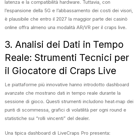
latenza e la compatibilità hardware. Tuttavia, con
l’espansione della 5G e l’abbassamento dei costi dei visori,
è plausibile che entro il 2027 la maggior parte dei casinò
online offra almeno una modalità AR/VR per il craps live.
3. Analisi dei Dati in Tempo
Reale: Strumenti Tecnici per
il Giocatore di Craps Live
Le piattaforme più innovative hanno introdotto dashboard
avanzate che mostrano dati in tempo reale durante la
sessione di gioco. Questi strumenti includono heat‑map dei
punti di scommessa, grafici di volatilità per ogni round e
statistiche sui “rolli vincenti” del dealer.
Una tipica dashboard di LiveCraps Pro presenta: