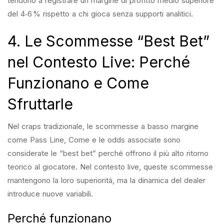
tendono a registrare un margine di profitto medio superiore
del 4‑6 % rispetto a chi gioca senza supporti analitici.
4. Le Scommesse “Best Bet”
nel Contesto Live: Perché
Funzionano e Come
Sfruttarle
Nel craps tradizionale, le scommesse a basso margine
come Pass Line, Come e le odds associate sono
considerate le “best bet” perché offrono il più alto ritorno
teorico al giocatore. Nel contesto live, queste scommesse
mantengono la loro superiorità, ma la dinamica del dealer
introduce nuove variabili.
Perché funzionano