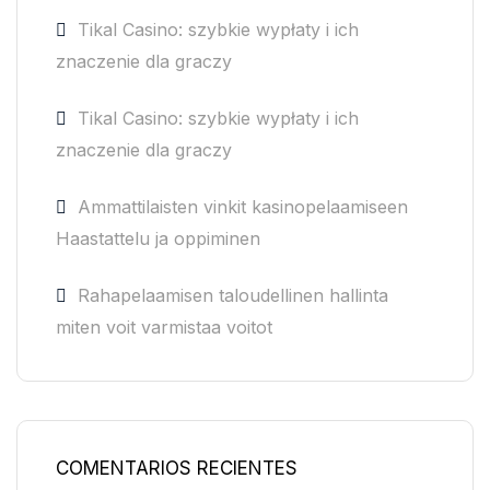
Tikal Casino: szybkie wypłaty i ich
znaczenie dla graczy
Tikal Casino: szybkie wypłaty i ich
znaczenie dla graczy
Ammattilaisten vinkit kasinopelaamiseen
Haastattelu ja oppiminen
Rahapelaamisen taloudellinen hallinta
miten voit varmistaa voitot
COMENTARIOS RECIENTES