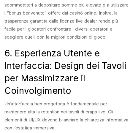
scommettitori a depositare somme più elevate e a utilizzare
i “bonus benvenuto” offerti dai casinò online. Inoltre, la
trasparenza garantita dalle licenze live dealer rende più
facile per i giocatori confrontare i diversi operatori e
scegliere quelli con le migliori condizioni di gioco.
6. Esperienza Utente e
Interfaccia: Design dei Tavoli
per Massimizzare il
Coinvolgimento
Un’interfaccia ben progettata è fondamentale per
mantenere alta la retention nei tavoli di craps live. Gli
elementi di UI/UX devono bilanciare la chiarezza informativa
con l’estetica immersiva.