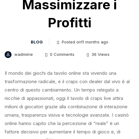
Massimizzare i
Profitti
BLOG
Posted on11 months ago
wadmiine
0 Comments
36 Views
Il mondo dei giochi da tavolo online sta vivendo una
trasformazione radicale, e il craps con dealer dal vivo è al
centro di questo cambiamento. Un tempo relegato a
nicchie di appassionati, oggi il tavolo di craps live attira
milioni di giocatori grazie alla combinazione di interazione
umana, trasparenza visiva e tecnologie avanzate. I casinò
online hanno capito che la percezione di “reale” è un
fattore decisivo per aumentare il tempo di gioco e, di