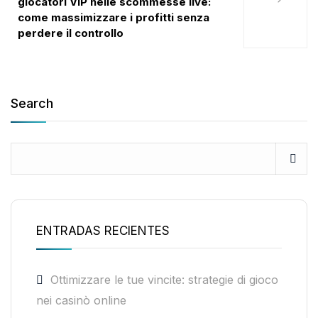
giocatori VIP nelle scommesse live:
come massimizzare i profitti senza
perdere il controllo
Search
ENTRADAS RECIENTES
Ottimizzare le tue vincite: strategie di gioco
nei casinò online