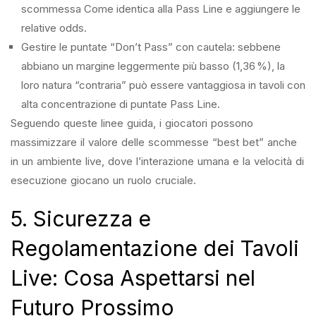
scommessa Come identica alla Pass Line e aggiungere le
relative odds.
Gestire le puntate “Don’t Pass” con cautela: sebbene
abbiano un margine leggermente più basso (1,36 %), la
loro natura “contraria” può essere vantaggiosa in tavoli con
alta concentrazione di puntate Pass Line.
Seguendo queste linee guida, i giocatori possono
massimizzare il valore delle scommesse “best bet” anche
in un ambiente live, dove l’interazione umana e la velocità di
esecuzione giocano un ruolo cruciale.
5. Sicurezza e
Regolamentazione dei Tavoli
Live: Cosa Aspettarsi nel
Futuro Prossimo