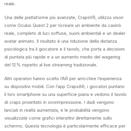
reale.
Una delle piattaforme più avanzate, CrapsVR, utilizza visori
come Oculus Quest 2 per ricreare un ambiente da casinò
reale, completo di luci soffuse, suoni ambientali e un dealer
avatar animato. Il risultato è una riduzione della distanza
psicologica tra il giocatore e il tavolo, che porta a decisioni
di puntata più rapide e a un aumento medio del wagering
del 12 % rispetto al live streaming tradizionale.
Altri operatori hanno scelto l’AR per arricchire l’esperienza
su dispositivi mobili. Con l’app CrapsAR, i giocatori puntano
il loro smartphone su una superficie piana e vedono il tavolo
di craps proiettato in sovrimpressione. I dadi vengono
lanciati in realtà aumentata, e le probabilità vengono
visualizzate come grafici interattivi direttamente sullo
schermo. Questa tecnologia è particolarmente efficace per