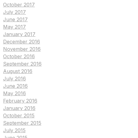
October 2017
July 2017
June 2017
May 2017
January 2017
December 2016
November 2016
October 2016
September 2016
August 2016
July 2016
June 2016
May 2016
February 2016
January 2016
October 2015
September 2015
July 2015
June 2015