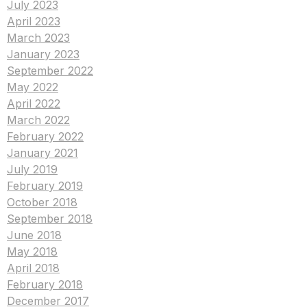
July 2023
April 2023
March 2023
January 2023
September 2022
May 2022
April 2022
March 2022
February 2022
January 2021
July 2019
February 2019
October 2018
September 2018
June 2018
May 2018
April 2018
February 2018
December 2017