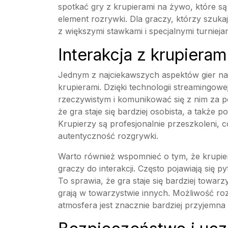
spotkać gry z krupierami na żywo, które s
element rozrywki. Dla graczy, którzy szuk
z większymi stawkami i specjalnymi turniejam
Interakcja z krupierami
Jednym z najciekawszych aspektów gier na 
krupierami. Dzięki technologii streamingo
rzeczywistym i komunikować się z nim za p
że gra staje się bardziej osobista, a także
Krupierzy są profesjonalnie przeszkoleni, 
autentyczność rozgrywki.
Warto również wspomnieć o tym, że krupier
graczy do interakcji. Często pojawiają się p
To sprawia, że gra staje się bardziej towarz
grają w towarzystwie innych. Możliwość ro
atmosfera jest znacznie bardziej przyjemna 