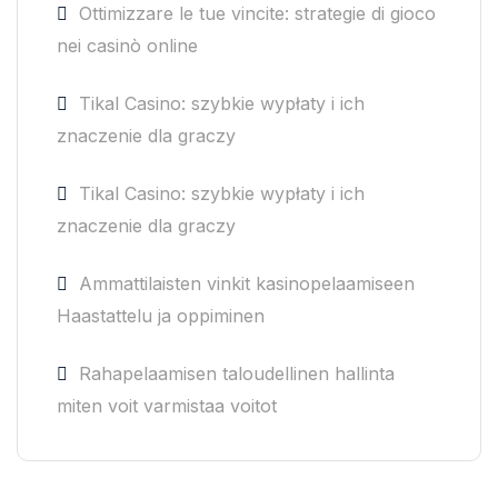
Ottimizzare le tue vincite: strategie di gioco
nei casinò online
Tikal Casino: szybkie wypłaty i ich
znaczenie dla graczy
Tikal Casino: szybkie wypłaty i ich
znaczenie dla graczy
Ammattilaisten vinkit kasinopelaamiseen
Haastattelu ja oppiminen
Rahapelaamisen taloudellinen hallinta
miten voit varmistaa voitot