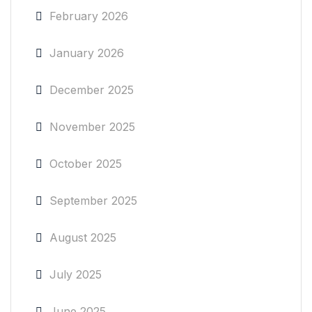
February 2026
January 2026
December 2025
November 2025
October 2025
September 2025
August 2025
July 2025
June 2025