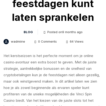
feestdagen kunt
laten sprankelen
BLOG
Posted on9 months ago
wadmiine
0 Comments
64 Views
Het kerstseizoen is het perfecte moment om je online
casino‑avontuur een extra boost te geven. Met de juiste
strategie, aantrekkelijke bonussen en de snelheid van
cryptobetalingen kun je de feestdagen niet alleen gezellig,
maar ook winstgevend maken. In dit artikel laten we zien
hoe je als zowel beginnende als ervaren speler kunt
profiteren van de unieke mogelijkheden die Vinci Spin
Casino biedt. Van het kiezen van de juiste slots tot het