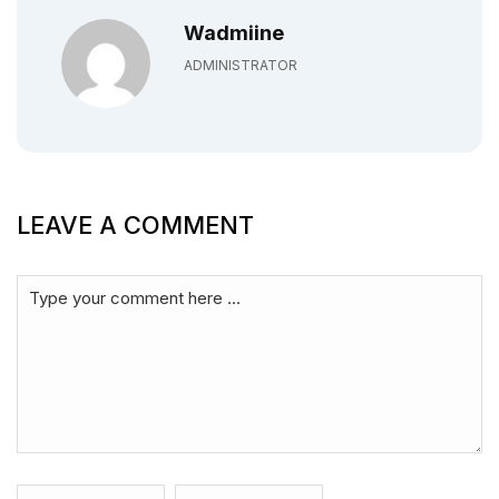
Wadmiine
ADMINISTRATOR
LEAVE A COMMENT