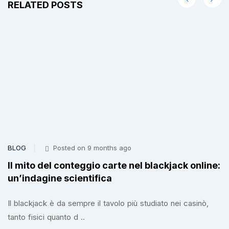
RELATED POSTS
BLOG
Posted on 9 months ago
B
Il mito del conteggio carte nel blackjack online:
U
un’indagine scientifica
Co
Il blackjack è da sempre il tavolo più studiato nei casinò,
ta
tanto fisici quanto d ..