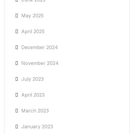
May 2025
April 2025
December 2024
November 2024
July 2023
April 2023
March 2023
January 2023