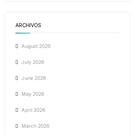
ARCHIVOS
August 2026
July 2026
June 2026
May 2026
April 2026
March 2026